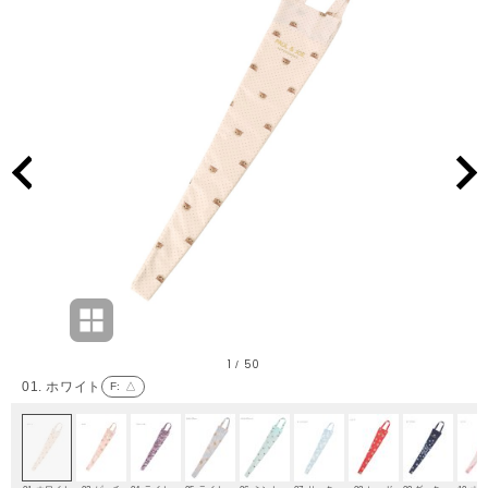
1
50
/
01. ホワイト
F
: △