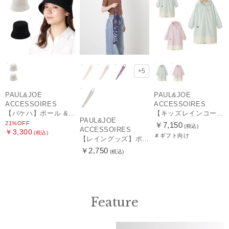
+5
PAUL&JOE
PAUL&JOE
ACCESSOIRES
ACCESSOIRES
【バケハ】ポール & ジョー (PAUL & JOE ACCESSOIRES) レースバケハ
【キッズレインコート】ポール＆ジョー（PAUL & JOE ACCESSOIRES）ワンポイントヌネット
PAUL&JOE
21%OFF
￥7,150
(税込)
ACCESSOIRES
￥3,300
(税込)
＃ギフト向け
【レイングッズ】ポール & ジョー (PAUL & JOE ACCESSOIRES) ドット ヌネット 猫 傘袋 【公式ムーンバット】 撥水 吸水 折りたたみ傘 長傘 長短タイプ 兼用
￥2,750
(税込)
Feature