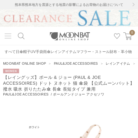
熊本県熊本地方を震源とする地震の影響によるお荷物のお届けについて
0
すべて
日傘
帽子
UV手袋
雨傘
レインアイテム
マフラー・ストール
財布・革小物
MOONBAT ONLINE SHOP
＞
PAUL&JOE ACCESSOIRES
＞
レインアイテム
WOMEN
【レイングッズ】ポール & ジョー (PAUL & JOE
ACCESSOIRES) ドット ヌネット 猫 傘袋 【公式ムーンバット】
撥水 吸水 折りたたみ傘 長傘 長短タイプ 兼用
PAUL&JOE ACCESSOIRES
/
ポールアンドジョー アクセソワ
37