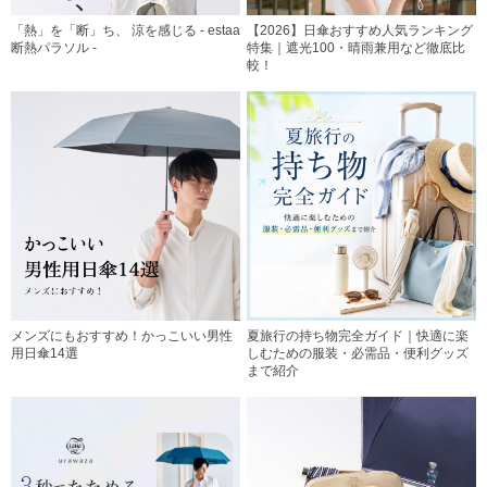
「熱」を「断」ち、 涼を感じる - estaa
【2026】日傘おすすめ人気ランキング
断熱パラソル -
特集｜遮光100・晴雨兼用など徹底比
較！
メンズにもおすすめ！かっこいい男性
夏旅行の持ち物完全ガイド｜快適に楽
用日傘14選
しむための服装・必需品・便利グッズ
まで紹介