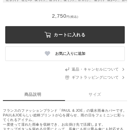
01. ホワイト
02. ピーチ
04. ライトパープル
05. ライトグレー
06. ミントグリーン
07. サックスブルー
08. レッド
09.ダークブルー
2,750
円(税込)
カートに入れる
お気に入りに追加
返品・キャンセルについて
ギフトラッピングについて
商品説明
サイズ
フランスのファッションブランド「PAUL & JOE」の吸水雨傘カバーです。
PAUL&JOEらしい総柄プリントが心を躍らせ、雨の日をフェミニンに彩っ
てくれるアイテム。
一度使って濡れた雨傘を収納でき、お出掛け先で活躍します。
スナップボタンを留める位置によって、長傘にも折り畳み傘にも対応する