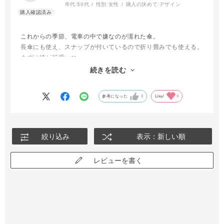
年代:
50代
性別:
女性
購入の決めて:
デザイン
これからの季節、電車の中で嫌なのが濡れた傘。
長傘にも使え、スナップが付いているので折り畳みでも使える。
まずは柄が可愛い❤️
使わない時もコンパクトになるので、便利で活躍するはず。
続きを読む
袋の中も吸水するので、さらに◎です。
参考になった
0
Like!
0
絞り込み
表示：新しい順
レビューを書く