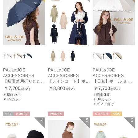
PAUL&JOE
PAUL&JOE
PAUL&JOE
ACCESSOIRES
ACCESSOIRES
ACCESSOIRES
【晴雨兼用折りたたみ日傘】ポール & ジョー (PAUL & JOE ACCESSOIRES) クリザンテームワンポイントフリル 一級遮光99.99% 遮熱 UV 晴雨兼用
【レインコート】ポール & ジョー（PAUL & JOE ACCESSOIRES）クリザンテーム
【日傘】ポール & ジョー (PAUL & JOE ACCESSOIRES) クリザンテームワンポイント フリル【公式ムーンバット】雨の日OK スライド式 一級遮光 遮熱 UV
￥7,700
￥8,800
￥7,700
(税込)
(税込)
(税込)
＃晴雨兼用
＃晴雨兼用
＃UVカット
＃UVカット
＃ギフト向け
セール
WOMEN
WOMEN
ギフト向け
KIDS
4
5
6