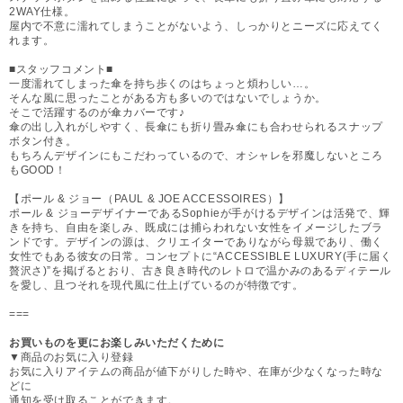
2WAY仕様。
屋内で不意に濡れてしまうことがないよう、しっかりとニーズに応えてく
れます。
■スタッフコメント■
一度濡れてしまった傘を持ち歩くのはちょっと煩わしい…。
そんな風に思ったことがある方も多いのではないでしょうか。
そこで活躍するのが傘カバーです♪
傘の出し入れがしやすく、長傘にも折り畳み傘にも合わせられるスナップ
ボタン付き。
もちろんデザインにもこだわっているので、オシャレを邪魔しないところ
もGOOD！
【ポール & ジョー（PAUL & JOE ACCESSOIRES）】
ポール & ジョーデザイナーであるSophieが手がけるデザインは活発で、輝
きを持ち、自由を楽しみ、既成には捕らわれない女性をイメージしたブラ
ンドです。デザインの源は、クリエイターでありながら母親であり、働く
女性でもある彼女の日常。コンセプトに“ACCESSIBLE LUXURY(手に届く
贅沢さ)”を掲げるとおり、古き良き時代のレトロで温かみのあるディテール
を愛し、且つそれを現代風に仕上げているのが特徴です。
===
お買いものを更にお楽しみいただくために
▼商品のお気に入り登録
お気に入りアイテムの商品が値下がりした時や、在庫が少なくなった時な
どに
通知を受け取ることができます。