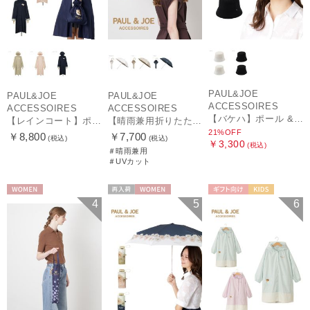
PAUL&JOE
PAUL&JOE
PAUL&JOE
ACCESSOIRES
ACCESSOIRES
ACCESSOIRES
【バケハ】ポール & ジョー (PAUL & JOE ACCESSOIRES) レースバケハ
【レインコート】ポール & ジョー（PAUL & JOE ACCESSOIRES）クリザンテーム
【晴雨兼用折りたたみ日傘】ポール & ジョー (PAUL & JOE ACCESSOIRES) クリザンテームワンポイントフリル 一級遮光99.99% 遮熱 UV 晴雨兼用
21%OFF
￥8,800
￥7,700
(税込)
(税込)
￥3,300
(税込)
＃晴雨兼用
＃UVカット
WOMEN
再入荷
WOMEN
ギフト向け
KIDS
4
5
6