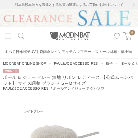
熊本県熊本地方を震源とする地震の影響によるお荷物のお届けについて
0
すべて
日傘
帽子
UV手袋
雨傘
レインアイテム
マフラー・ストール
財布・革小物
MOONBAT ONLINE SHOP
＞
PAUL&JOE ACCESSOIRES
＞
帽子
＞
ポール &
WOMEN
ポール & ジョー ベレー 無地 リボン レディース 【公式ムーンバ
ット】 サイズ調整 ブランド S～Mサイズ
PAUL&JOE ACCESSOIRES
/
ポールアンドジョー アクセソワ
15