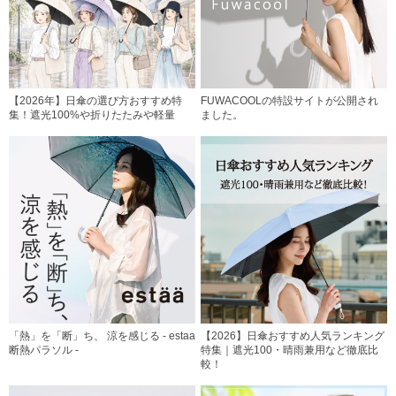
【2026年】日傘の選び方おすすめ特
FUWACOOLの特設サイトが公開され
集！遮光100%や折りたたみや軽量
ました。
「熱」を「断」ち、 涼を感じる - estaa
【2026】日傘おすすめ人気ランキング
断熱パラソル -
特集｜遮光100・晴雨兼用など徹底比
較！