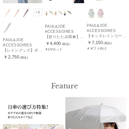
+5
PAUL&JOE
PAUL&JOE
ACCESSOIRES
ACCESSOIRES
【キッズレインコート】ポール＆ジョー（PAUL & JOE ACCESSOIRES）ワンポイントヌネット
【折りたたみ雨傘】ポール & ジョー (PAUL & JOE ACCESSOIRES) クリザンテーム コンパクト UV
PAUL&JOE
￥7,150
￥4,400
(税込)
(税込)
ACCESSOIRES
＃ギフト向け
＃UVカット
【レイングッズ】ポール & ジョー (PAUL & JOE ACCESSOIRES) ドット ヌネット 猫 傘袋 【公式ムーンバット】 撥水 吸水 折りたたみ傘 長傘 長短タイプ 兼用
￥2,750
(税込)
Feature