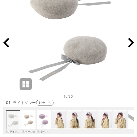
1
30
/
01. ライトグレー
S~M
: △
01. ライトグレー
03. ベージュ
07. ラベンダー