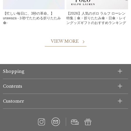
【忙しい毎日に、3秒の革命。】
【2026】人気のポロ ラルフ ローレン
urawaza -３秒でたためる折りたたみ
特集｜傘・折りたたみ傘・日傘・レイ
傘-
ングッズギフトのおすすめランキング
VIEW MORE
Shopping
Contents
Customer