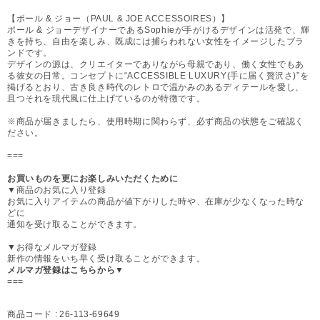
【ポール & ジョー（PAUL & JOE ACCESSOIRES）】
ポール & ジョーデザイナーであるSophieが手がけるデザインは活発で、輝
きを持ち、自由を楽しみ、既成には捕らわれない女性をイメージしたブラ
ンドです。
デザインの源は、クリエイターでありながら母親であり、働く女性でもあ
る彼女の日常。コンセプトに“ACCESSIBLE LUXURY(手に届く贅沢さ)”を
掲げるとおり、古き良き時代のレトロで温かみのあるディテールを愛し、
且つそれを現代風に仕上げているのが特徴です。
※商品が届きましたら、使用時期に関わらず、必ず商品の状態をご確認く
ださい。
===
お買いものを更にお楽しみいただくために
▼商品のお気に入り登録
お気に入りアイテムの商品が値下がりした時や、在庫が少なくなった時な
どに
通知を受け取ることができます。
▼お得なメルマガ登録
新作の情報をいち早く受け取ることができます。
メルマガ登録はこちらから▼
===
商品コード :
26-113-69649