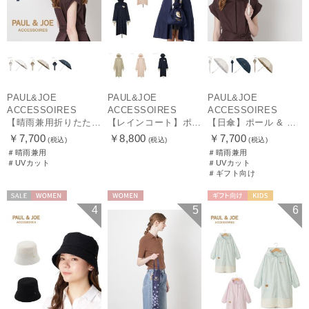
PAUL&JOE
PAUL&JOE
PAUL&JOE
ACCESSOIRES
ACCESSOIRES
ACCESSOIRES
【晴雨兼用折りたたみ日傘】ポール & ジョー (PAUL & JOE ACCESSOIRES) クリザンテームワンポイントフリル 一級遮光99.99% 遮熱 UV 晴雨兼用
【レインコート】ポール & ジョー（PAUL & JOE ACCESSOIRES）クリザンテーム
【日傘】ポール & ジョー (PAUL & JOE ACCESSOIRES) クリザンテームワンポイント フリル【公式ムーンバット】雨の日OK スライド式 一級遮光 遮熱 UV
￥7,700
￥8,800
￥7,700
(税込)
(税込)
(税込)
＃晴雨兼用
＃晴雨兼用
＃UVカット
＃UVカット
＃ギフト向け
セール
WOMEN
WOMEN
ギフト向け
KIDS
4
5
6