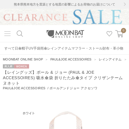
熊本県熊本地方を震源とする地震の影響によるお荷物のお届けについて
0
すべて
日傘
帽子
UV手袋
雨傘
レインアイテム
マフラー・ストール
財布・革小物
MOONBAT ONLINE SHOP
＞
PAUL&JOE ACCESSOIRES
＞
レインアイテム
再入荷
WOMEN
【レイングッズ】ポール & ジョー (PAUL & JOE
ACCESSOIRES) 吸水傘袋 折りたたみ傘タイプ クリザンテーム
ヌネット
PAUL&JOE ACCESSOIRES
/
ポールアンドジョー アクセソワ
56