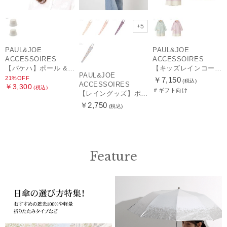
+5
PAUL&JOE
PAUL&JOE
ACCESSOIRES
ACCESSOIRES
【バケハ】ポール & ジョー (PAUL & JOE ACCESSOIRES) レースバケハ
【キッズレインコート】ポール＆ジョー（PAUL & JOE ACCESSOIRES）ワンポイントヌネット
PAUL&JOE
21%OFF
￥7,150
(税込)
ACCESSOIRES
￥3,300
(税込)
＃ギフト向け
【レイングッズ】ポール & ジョー (PAUL & JOE ACCESSOIRES) ドット ヌネット 猫 傘袋 【公式ムーンバット】 撥水 吸水 折りたたみ傘 長傘 長短タイプ 兼用
￥2,750
(税込)
Feature