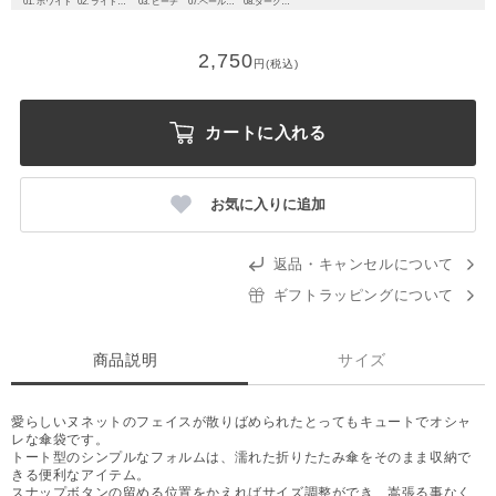
01. ホワイト
02. ライトグレー
03. ピーチ
07.ペールピンク
08.ダークブルー
2,750
円(税込)
カートに入れる
お気に入りに追加
返品・キャンセルについて
ギフトラッピングについて
商品説明
サイズ
愛らしいヌネットのフェイスが散りばめられたとってもキュートでオシャ
レな傘袋です。
トート型のシンプルなフォルムは、濡れた折りたたみ傘をそのまま収納で
きる便利なアイテム。
スナップボタンの留める位置をかえればサイズ調整ができ、嵩張る事なく