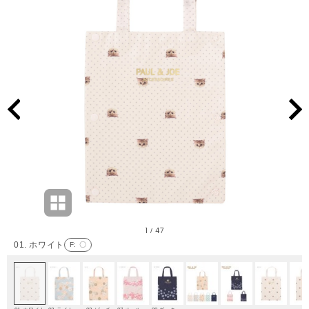
1
47
/
01. ホワイト
F
: 〇