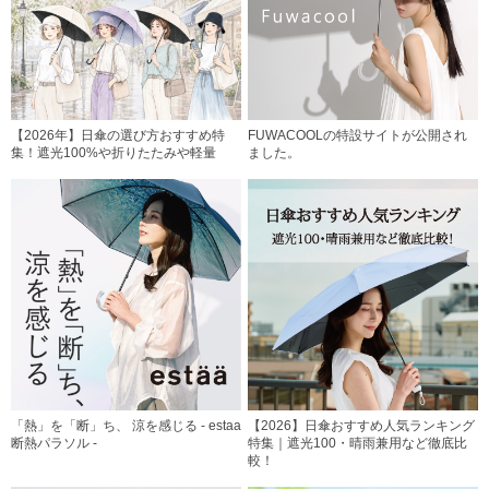
【2026年】日傘の選び方おすすめ特
FUWACOOLの特設サイトが公開され
集！遮光100%や折りたたみや軽量
ました。
「熱」を「断」ち、 涼を感じる - estaa
【2026】日傘おすすめ人気ランキング
断熱パラソル -
特集｜遮光100・晴雨兼用など徹底比
較！