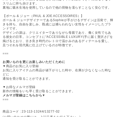
スリムに持ち歩けます。
裏地に吸水生地を使用しているので他の荷物を濡らすことなく安心です。
【ポール & ジョー（PAUL & JOE ACCESSOIRES）】
ポール & ジョーデザイナーであるSophieが手がけるデザインは活発で、輝
きを持ち、自由を楽しみ、既成には捕らわれない女性をイメージしたブラ
ンドです。
デザインの源は、クリエイターでありながら母親であり、働く女性でもあ
る彼女の日常。コンセプトに“ACCESSIBLE LUXURY(手に届く贅沢さ)”を
掲げるとおり、古き良き時代のレトロで温かみのあるディテールを愛し、
且つそれを現代風に仕上げているのが特徴です。
===
お買いものを更にお楽しみいただくために
▼商品のお気に入り登録
お気に入りアイテムの商品が値下がりした時や、在庫が少なくなった時な
どに
通知を受け取ることができます。
▼お得なメルマガ登録
新作の情報をいち早く受け取ることができます。
メルマガ登録はこちらから▼
===
商品コード :
23-113-13244/13277-02
(お問い合わせの際には、上記品番をお伝え下さい。)