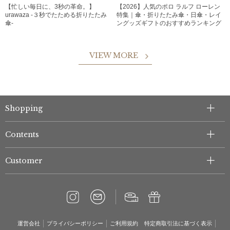
【忙しい毎日に、3秒の革命。】
【2026】人気のポロ ラルフ ローレン
urawaza -３秒でたためる折りたたみ
特集｜傘・折りたたみ傘・日傘・レイ
傘-
ングッズギフトのおすすめランキング
VIEW MORE
Shopping
Contents
Customer
運営会社
プライバシーポリシー
ご利用規約
特定商取引法に基づく表示