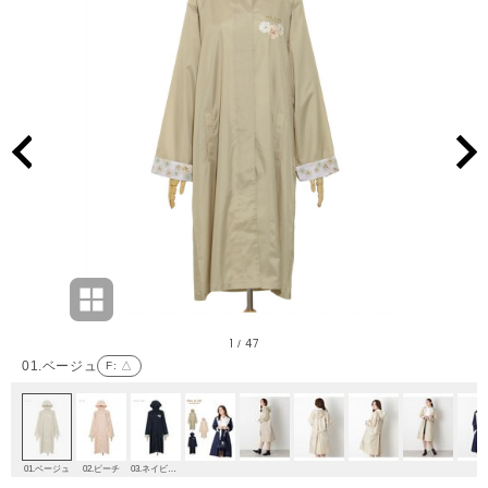
1
47
/
01.ベージュ
F
: △
01.ベージュ
02.ピーチ
03.ネイビーブルー