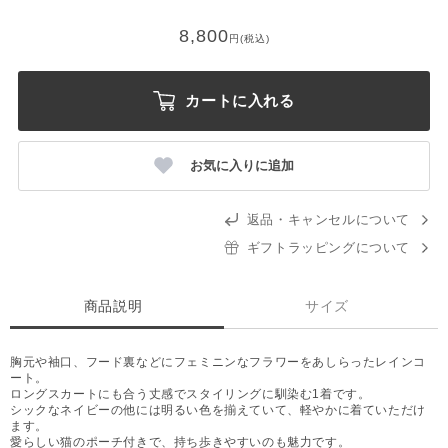
8,800
円(税込)
カートに入れる
お気に入りに追加
返品・キャンセルについて
ギフトラッピングについて
商品説明
サイズ
胸元や袖口、フード裏などにフェミニンなフラワーをあしらったレインコ
ート。
ロングスカートにも合う丈感でスタイリングに馴染む1着です。
シックなネイビーの他には明るい色を揃えていて、軽やかに着ていただけ
ます。
愛らしい猫のポーチ付きで、持ち歩きやすいのも魅力です。