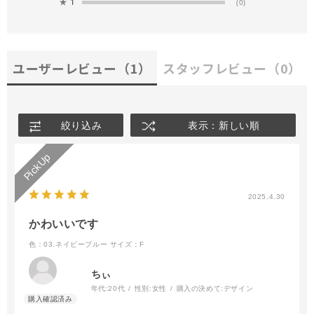
★
1
(0)
ユーザーレビュー
（1）
スタッフレビュー
（0）
絞り込み
表示：新しい順
2025.4.30
かわいいです
色：03.ネイビーブルー
サイズ：F
ちぃ
年代:
20代
性別:
女性
購入の決めて:
デザイン