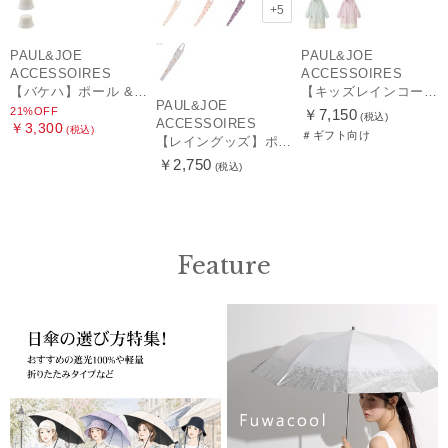
+5
PAUL&JOE
PAUL&JOE
ACCESSOIRES
ACCESSOIRES
【バケハ】ポール & ジョー (PAUL & JOE ACCESSOIRES) レースバケハ
【キッズレインコート】ポール＆ジョー（PAUL & JOE ACCESSOIRES）ワンポイントヌネット
PAUL&JOE
21%OFF
￥7,150
(税込)
ACCESSOIRES
￥3,300
(税込)
＃ギフト向け
【レイングッズ】ポール & ジョー (PAUL & JOE ACCESSOIRES) ドット ヌネット 猫 傘袋 【公式ムーンバット】 撥水 吸水 折りたたみ傘 長傘 長短タイプ 兼用
￥2,750
(税込)
Feature