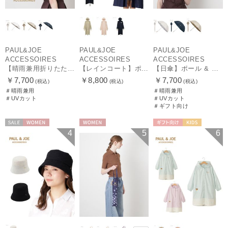
PAUL&JOE
PAUL&JOE
PAUL&JOE
ACCESSOIRES
ACCESSOIRES
ACCESSOIRES
【晴雨兼用折りたたみ日傘】ポール & ジョー (PAUL & JOE ACCESSOIRES) クリザンテームワンポイントフリル 一級遮光99.99% 遮熱 UV 晴雨兼用
【レインコート】ポール & ジョー（PAUL & JOE ACCESSOIRES）クリザンテーム
【日傘】ポール & ジョー (PAUL & JOE ACCESSOIRES) クリザンテームワンポイント フリル【公式ムーンバット】雨の日OK スライド式 一級遮光 遮熱 UV
￥7,700
￥8,800
￥7,700
(税込)
(税込)
(税込)
＃晴雨兼用
＃晴雨兼用
＃UVカット
＃UVカット
＃ギフト向け
セール
WOMEN
WOMEN
ギフト向け
KIDS
4
5
6