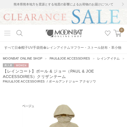
熊本県熊本地方を震源とする地震の影響によるお荷物のお届けについて
0
すべて
日傘
帽子
UV手袋
雨傘
レインアイテム
マフラー・ストール
財布・革小物
MOONBAT ONLINE SHOP
＞
PAUL&JOE ACCESSOIRES
＞
レインアイテム
再入荷
WOMEN
【レインコート】ポール & ジョー（PAUL & JOE
ACCESSOIRES）クリザンテーム
PAUL&JOE ACCESSOIRES
/
ポールアンドジョー アクセソワ
13