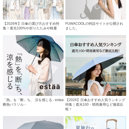
【2026年】日傘の選び方おすすめ特
FUWACOOLの特設サイトが公開され
集！遮光100%や折りたたみや軽量
ました。
「熱」を「断」ち、 涼を感じる - estaa
【2026】日傘おすすめ人気ランキング
断熱パラソル -
特集｜遮光100・晴雨兼用など徹底比
較！