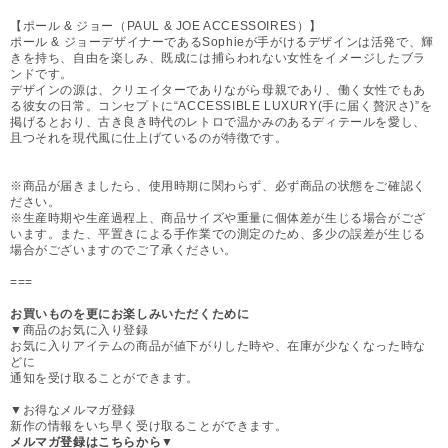
【ポール & ジョー（PAUL & JOE ACCESSOIRES）】
ポール & ジョーデザイナーであるSophieが手がけるデザインは活発で、輝
きを持ち、自由を楽しみ、既成には捕らわれない女性をイメージしたブラ
ンドです。
デザインの源は、クリエイターでありながら母親であり、働く女性でもあ
る彼女の日常。コンセプトに“ACCESSIBLE LUXURY(手に届く贅沢さ)”を
掲げるとおり、古き良き時代のレトロで温かみのあるディテールを愛し、
且つそれを現代風に仕上げているのが特徴です。
※商品が届きましたら、使用時期に関わらず、必ず商品の状態をご確認く
ださい。
※生産時期や生産過程上、商品サイズや重量に個体差が生じる場合がござ
います。また、平置きによる手作業での測定のため、多少の誤差が生じる
場合がございますのでご了承ください。
===
お買いものを更にお楽しみいただくために
▼商品のお気に入り登録
お気に入りアイテムの商品が値下がりした時や、在庫が少なくなった時な
どに
通知を受け取ることができます。
▼お得なメルマガ登録
新作の情報をいち早く受け取ることができます。
メルマガ登録はこちらから▼