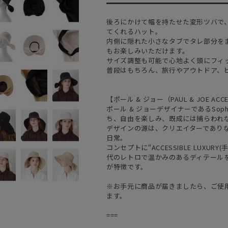
後ろにかけて幅を持たせた変形ツバで
てくれるハット。
内側に隠れた小さなタブでタレ部分を
もお楽しみいただけます。
サイズ調整も可能で心地よく頭にフィ
普段はもちろん、旅行やアウトドア、
【ポール & ジョー（PAUL & JOE ACC
ポール & ジョーデザイナーであるSo
ち、自由を楽しみ、既成には捕らわれ
デザインの源は、クリエイターであり
日常。
コンセプトに“ACCESSIBLE LUXU
代のレトロで温かみのあるディテール
が特徴です。
※お手元に商品が届きましたら、ご使
ます。
===