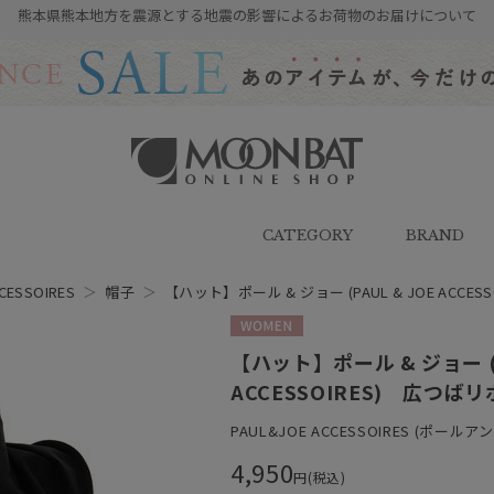
熊本県熊本地方を震源とする地震の影響によるお荷物のお届けについて
雨傘・日傘・マフラー・ストール・
帽子の通販｜MOONBAT ONLINE
SHOP（ムーンバットオンラインシ
CATEGORY
BRAND
ョップ）
CESSOIRES
＞
帽子
＞
【ハット】ポール & ジョー (PAUL & JOE ACC
WOMEN
【ハット】ポール & ジョー (P
ACCESSOIRES) 広つば
PAUL&JOE ACCESSOIRES (ポー
4,950
円(税込)