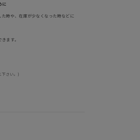
めに
した時や、在庫が少なくなった時などに
できます。
え下さい。)