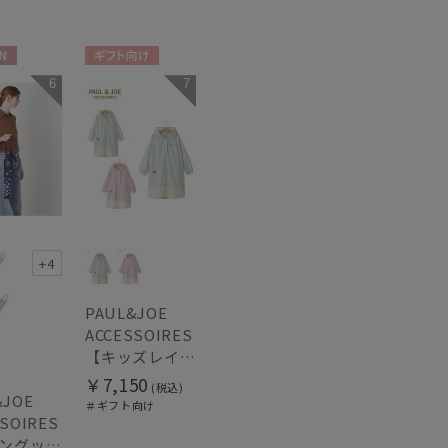
N
ギフト向け
6
7
KIDS
+4
PAUL&JOE
ACCESSOIRES
【キッズレインコート】ポール＆ジョー（PAUL & JOE ACCESSOIRES）ワンポイントヌネット
￥7,150
(税込)
&JOE
＃ギフト向け
SOIRES
【レイングッズ】ポール & ジョー (PAUL & JOE ACCESSOIRES) ドット ヌネット 猫 傘袋 【公式ムーンバット】 撥水 吸水 折りたたみ傘 長傘 長短タイプ 兼用