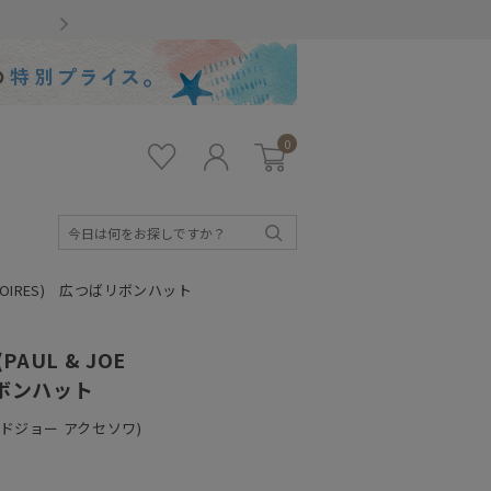
Gmailをお使いのお客様
0
お気
ロ
カー
に入
グ
ト
り
イ
ン
検
索
ESSOIRES) 広つばリボンハット
AUL & JOE
リボンハット
ルアンドジョー アクセソワ)