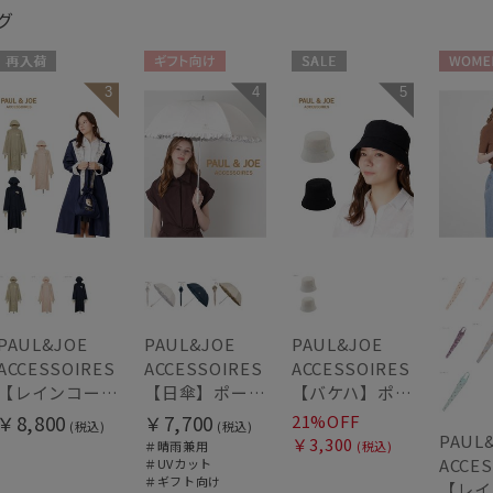
グ
再入荷
ギフト向け
セール
WOME
3
4
5
WOMEN
WOMEN
WOMEN
PAUL&JOE
PAUL&JOE
PAUL&JOE
ACCESSOIRES
ACCESSOIRES
ACCESSOIRES
【レインコート】ポール & ジョー（PAUL & JOE ACCESSOIRES）クリザンテーム
【日傘】ポール & ジョー (PAUL & JOE ACCESSOIRES) クリザンテームワンポイント フリル【公式ムーンバット】雨の日OK スライド式 一級遮光 遮熱 UV
【バケハ】ポール & ジョー (PAUL & JOE ACCESSOIRES) レースバケハ
￥8,800
￥7,700
21%OFF
(税込)
(税込)
PAUL
￥3,300
＃晴雨兼用
(税込)
ACCES
＃UVカット
＃ギフト向け