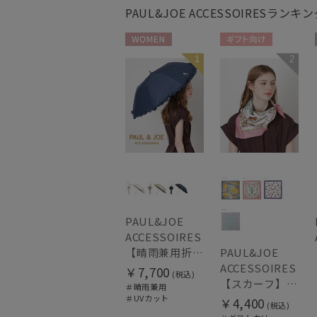
PAUL&JOE ACCESSOIRES
ランキン
WOMEN
ギフト向け
1
2
WOMEN
PAUL&JOE
ACCESSOIRES
【晴雨兼用折りたたみ日傘】ポール & ジョー (PAUL & JOE ACCESSOIRES) クリザンテームワンポイントフリル 一級遮光99.99% 遮熱 UV 晴雨兼用
PAUL&JOE
ACCESSOIRES
￥7,700
(税込)
【スカーフ】ポール & ジョー (PAUL & JOE ACCESSOIRES) シルクスカーフ空 オーステルリッツ記念柱 ネコと毛糸 気球 65cm×65cm
＃晴雨兼用
＃UVカット
￥4,400
(税込)