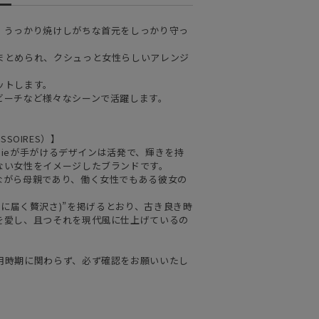
、うっかり焼けしがちな首元をしっかり守っ
まとめられ、クシュっと女性らしいアレンジ
ットします。
ビーチなど様々なシーンで活躍します。
ESSOIRES）】
phieが手がけるデザインは活発で、輝きを持
ない女性をイメージしたブランドです。
ながら母親であり、働く女性でもある彼女の
RY(手に届く贅沢さ)”を掲げるとおり、古き良き時
を愛し、且つそれを現代風に仕上げているの
用時期に関わらず、必ず確認をお願いいたし