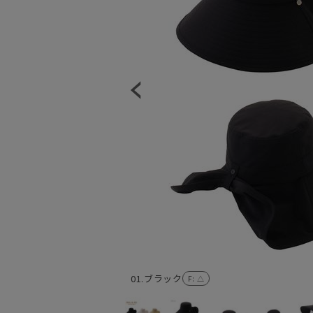
01.ブラック
F
: △