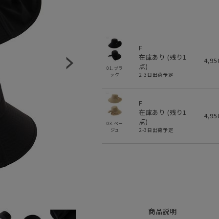
F
在庫あり (残り
1
4,9
点)
01.ブラ
2-3日出荷予定
ック
F
在庫あり (残り
1
4,9
点)
03.ベー
2-3日出荷予定
ジュ
商品説明