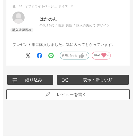
色：01. オフホワイトベージュ
サイズ：F
はたのん
年代:
20代
性別:
男性
購入の決めて:
デザイン
プレゼント用に購入しました。気に入ってもらっています。
参考になった
2
Like!
4
絞り込み
表示：新しい順
レビューを書く