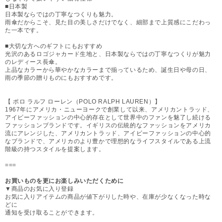
■日本製
日本製ならではの丁寧なつくりも魅力。
雨傘だからこそ、見た目の美しさだけでなく、細部まで上質感にこだわっ
た一本です。
■大切な方へのギフトにもおすすめ
光沢のあるロゴジャカード生地と、日本製ならではの丁寧なつくりが魅力
のレディース長傘。
上品なカラーから華やかなカラーまで揃っているため、誕生日や母の日、
雨の季節の贈りものにもおすすめです。
【 ポロ ラルフ ローレン（POLO RALPH LAUREN）】
1967年にアメリカ・ニューヨークで創業して以来、アメリカントラッド、
アイビーファッションの中心的存在として世界中のファンを魅了し続ける
ファッションブランドです。イギリスの伝統的なファッションをアメリカ
流にアレンジした、アメリカントラッド、アイビーファッションの中心的
なブランドで、アメリカのより豊かで理想的なライフスタイルである上流
階級の持つスタイルを提案します。
===
お買いものを更にお楽しみいただくために
▼商品のお気に入り登録
お気に入りアイテムの商品が値下がりした時や、在庫が少なくなった時な
どに
通知を受け取ることができます。