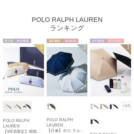
POLO RALPH LAUREN
ランキング
再入荷
WEB限定
送料無料
WOMEN
WEB限定
ギフト向け
1
2
3
WOMEN
UNISEX
+10
POLO RALPH
POLO RALPH
LAUREN
LAUREN
【日傘】ポロ ラルフ ローレン(POLO RALPH LAUREN)エンブフリル 長傘 【公式ムーンバット】 遮光 遮熱 UV 晴雨兼用
【WEB限定】晴雨兼用折りたたみ日傘 ポロ ラルフ ローレン（POLO RALPH LAUREN）ワンポイントベア 遮光100 UV100