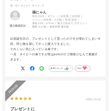
色：07. ネイビー
サイズ：F
福にゃん
年代:
50代
ギフト・ご自宅用:
ご自宅用
シーン:
ご自宅用：その他
性別:
女性
身長:
166～170cm
購入の決めて:
デザイン
職業:
その他
都道府県:
東京都
以前誕生日の、プレゼントとして貰ったのですが壊れてしまい今
回、同じ物を探してやっと購入できました。
それくらい気に入っている傘です。
一見 ネイビーの傘ですが実はpoloのロゴ模様だなんて素敵す
ぎます。
参考になった
0
Like!
1
2024.10.14
プレゼントに