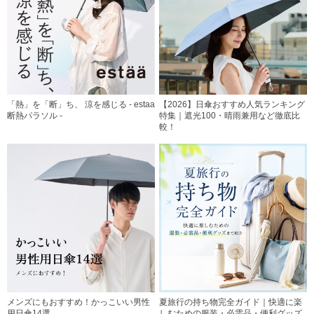
「熱」を「断」ち、 涼を感じる - estaa
【2026】日傘おすすめ人気ランキング
断熱パラソル -
特集｜遮光100・晴雨兼用など徹底比
較！
メンズにもおすすめ！かっこいい男性
夏旅行の持ち物完全ガイド｜快適に楽
用日傘14選
しむための服装・必需品・便利グッズ