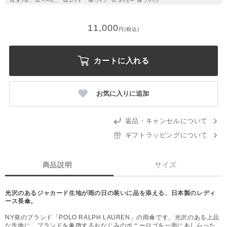
01. オフホワイトベージュ
02. ペールピンク
03. レッド
06. ワイン
07. ネイビー
08. ブラック
11,000
円(税込)
カートに入れる
お気に入りに追加
返品・キャンセルについて
ギフトラッピングについて
商品説明
サイズ
光沢のあるジャカード生地が雨の日の装いに品を添える、日本製のレディ
ース長傘。
NY発のブランド「POLO RALPH LAUREN」の雨傘です。光沢のある上品
な生地に、ブランドを象徴するおなじみのポニーロゴを一面にあしらった