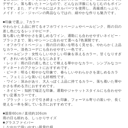
デザイン。落ち着いたトーンなので、どんなお洋服にもなじむのもポイン
トです。また、ディテールにはメタルパーツを使用し、高級感たっぷり。
メイド・イン・ジャパンの商品ならではの、細やかな作りも魅力です。
■印象で選ぶ、7カラー
やわらかく上品に持てるオフホワイトベージュやペールピンク、雨の日の
差し色になるレッドやピーチ、
落ち着いた華やかさを楽しめるワイン、通勤にも合わせやすいネイビー・
ブラックまで、装いやシーンに合わせて選べる7色展開です。
・オフホワイトベージュ：雨の日の装いを明るく見せる、やわらかく上品
なカラー。淡色コーデにも合わせやすい一色です。
・ペールピンク：女性らしいやさしい印象を添えるカラー。甘くなりすぎ
ず、きれいめな装いにもなじみます。
・レッド：雨の日の差し色として映える華やかなカラー。シンプルなコー
ディネートのアクセントにおすすめです。
・ピーチ：明るく軽やかな印象で、春らしいやわらかさを楽しめるカラ
ー。フェミニンな装いにも好相性です。
・ワイン：深みがあり、大人っぽく上品に持てるカラー。落ち着いた華や
かさを求める方におすすめです。
・ネイビー：知的で端正な印象。通勤やジャケットスタイルにも合わせや
すい定番カラーです。
・ブラック：シックで引き締まった印象。フォーマル寄りの装いや、長く
使える一本を探している方におすすめです。
■親骨60cm / 直径約106cm
雨の日も頼れる、しっかりサイズ
■グラスファイバー
しなやかで扱いやすい親骨仕様