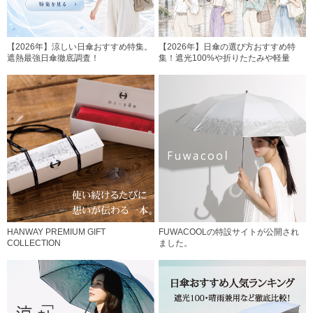
【2026年】涼しい日傘おすすめ特集。
【2026年】日傘の選び方おすすめ特
遮熱最強日傘徹底調査！
集！遮光100%や折りたたみや軽量
HANWAY PREMIUM GIFT
FUWACOOLの特設サイトが公開され
COLLECTION
ました。