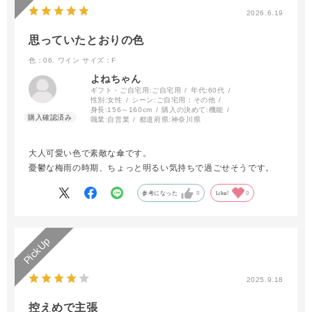
2026.6.19
思っていたとおりの色
色：06. ワイン
サイズ：F
よねちゃん
ギフト・ご自宅用:
ご自宅用
年代:
60代
性別:
女性
シーン:
ご自宅用：その他
身長:
156～160cm
購入の決めて:
機能
職業:
自営業
都道府県:
神奈川県
大人可愛い色で素敵な傘です。
憂鬱な梅雨の時期、ちょっと明るい気持ちで過ごせそうです。
参考になった
0
Like!
0
2025.9.18
控えめで主張