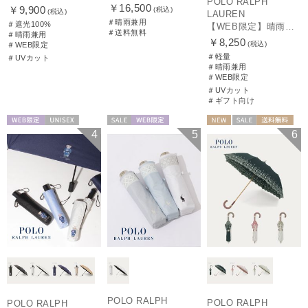
POLO RALPH
￥16,500
￥9,900
(税込)
(税込)
LAUREN
＃晴雨兼用
＃遮光100%
【WEB限定】晴雨兼用折りたたみ日傘 ポロ ラルフ ローレン ポロポニー刺繍 POLO BEAR 雨の日OK 遮光100% 遮熱 簡単開閉 UV100% 晴雨兼用
＃送料無料
＃晴雨兼用
￥8,250
(税込)
＃WEB限定
＃軽量
＃UVカット
＃晴雨兼用
＃WEB限定
＃UVカット
＃ギフト向け
WEB限定
UNISEX
セール
WEB限定
NEW
セール
送料無料
4
5
6
WOMEN
ギフト向け
WOMEN
POLO RALPH
POLO RALPH
POLO RALPH