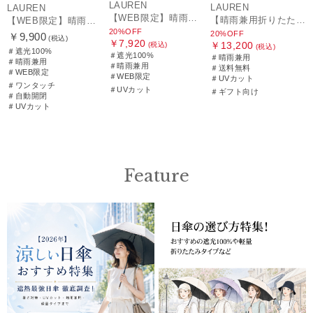
LAUREN
LAUREN
LAUREN
【WEB限定】晴雨兼用折りたたみ日傘 ポロ ラルフ ローレン（POLO RALPH LAUREN）シャンブレーレース 遮光100 UV100
【晴雨兼用折りたたみ日傘】ポロ ラルフ ローレン (POLO RALPH LAUREN) フローラル刺繍 遮光 遮熱 UV
【WEB限定】晴雨兼用自動開閉日傘 ポロ ラルフ ローレン（POLO RALPH LAUREN）ベア 遮光100 UV100 ワンタッチ開閉
20%OFF
20%OFF
￥9,900
(税込)
￥7,920
￥13,200
(税込)
(税込)
＃遮光100%
＃遮光100%
＃晴雨兼用
＃晴雨兼用
＃晴雨兼用
＃送料無料
＃WEB限定
＃WEB限定
＃UVカット
＃ワンタッチ
＃UVカット
＃ギフト向け
＃自動開閉
＃UVカット
Feature