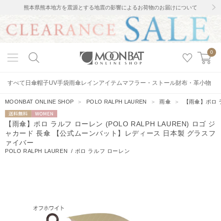
熊本県熊本地方を震源とする地震の影響によるお荷物のお届けについて
0
すべて
日傘
帽子
UV手袋
雨傘
レインアイテム
マフラー・ストール
財布・革小物
MOONBAT ONLINE SHOP
＞
POLO RALPH LAUREN
＞
雨傘
＞
【雨傘】ポロ ラ
送料無料
WOMEN
【雨傘】ポロ ラルフ ローレン (POLO RALPH LAUREN) ロゴ ジ
ャカード 長傘 【公式ムーンバット】レディース 日本製 グラスフ
ァイバー
POLO RALPH LAUREN
/
ポロ ラルフ ローレン
205