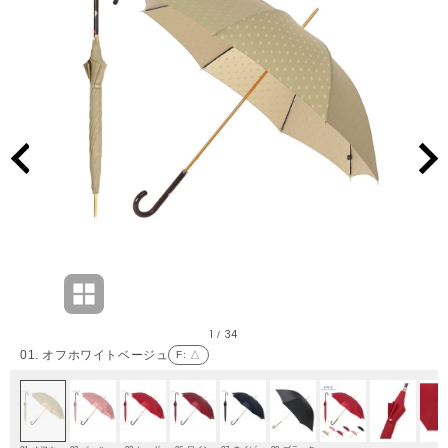
1
34
/
01. オフホワイトベージュ
F
: △