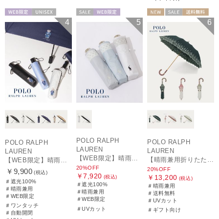
WEB限定
UNISEX
セール
WEB限定
NEW
セール
送料無料
4
5
6
WOMEN
ギフト向け
WOMEN
POLO RALPH
POLO RALPH
POLO RALPH
LAUREN
LAUREN
LAUREN
【WEB限定】晴雨兼用折りたたみ日傘 ポロ ラルフ ローレン（POLO RALPH LAUREN）シャンブレーレース 遮光100 UV100
【晴雨兼用折りたたみ日傘】ポロ ラルフ ローレン (POLO RALPH LAUREN) フローラル刺繍 遮光 遮熱 UV
【WEB限定】晴雨兼用自動開閉日傘 ポロ ラルフ ローレン（POLO RALPH LAUREN）ベア 遮光100 UV100 ワンタッチ開閉
20%OFF
20%OFF
￥9,900
(税込)
￥7,920
￥13,200
(税込)
(税込)
＃遮光100%
＃遮光100%
＃晴雨兼用
＃晴雨兼用
＃晴雨兼用
＃送料無料
＃WEB限定
＃WEB限定
＃UVカット
＃ワンタッチ
＃UVカット
＃ギフト向け
＃自動開閉