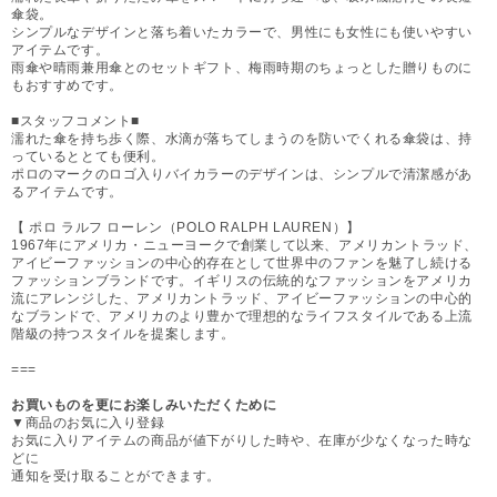
傘袋。
シンプルなデザインと落ち着いたカラーで、男性にも女性にも使いやすい
アイテムです。
雨傘や晴雨兼用傘とのセットギフト、梅雨時期のちょっとした贈りものに
もおすすめです。
■スタッフコメント■
濡れた傘を持ち歩く際、水滴が落ちてしまうのを防いでくれる傘袋は、持
っているととても便利。
ポロのマークのロゴ入りバイカラーのデザインは、シンプルで清潔感があ
るアイテムです。
【 ポロ ラルフ ローレン（POLO RALPH LAUREN）】
1967年にアメリカ・ニューヨークで創業して以来、アメリカントラッド、
アイビーファッションの中心的存在として世界中のファンを魅了し続ける
ファッションブランドです。イギリスの伝統的なファッションをアメリカ
流にアレンジした、アメリカントラッド、アイビーファッションの中心的
なブランドで、アメリカのより豊かで理想的なライフスタイルである上流
階級の持つスタイルを提案します。
===
お買いものを更にお楽しみいただくために
▼商品のお気に入り登録
お気に入りアイテムの商品が値下がりした時や、在庫が少なくなった時な
どに
通知を受け取ることができます。