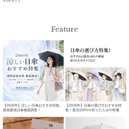
＃UVカット
Feature
【2026年】涼しい日傘おすすめ特集。
【2026年】日傘の選び方おすすめ特
遮熱最強日傘徹底調査！
集！遮光100%や折りたたみや軽量