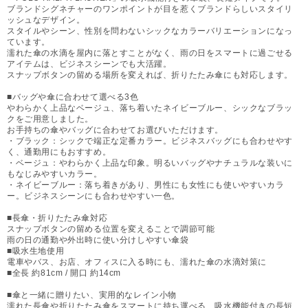
ブランドシグネチャーのワンポイントが目を惹くブランドらしいスタイリ
ッシュなデザイン。
スタイルやシーン、性別を問わないシックなカラーバリエーションになっ
ています。
濡れた傘の水滴を屋内に落とすことがなく、雨の日をスマートに過ごせる
アイテムは、ビジネスシーンでも大活躍。
スナップボタンの留める場所を変えれば、折りたたみ傘にも対応します。
■バッグや傘に合わせて選べる3色
やわらかく上品なベージュ、落ち着いたネイビーブルー、シックなブラッ
クをご用意しました。
お手持ちの傘やバッグに合わせてお選びいただけます。
・ブラック：シックで端正な定番カラー。ビジネスバッグにも合わせやす
く、通勤用にもおすすめ。
・ベージュ：やわらかく上品な印象。明るいバッグやナチュラルな装いに
もなじみやすいカラー。
・ネイビーブルー：落ち着きがあり、男性にも女性にも使いやすいカラ
ー。ビジネスシーンにも合わせやすい一色。
■長傘・折りたたみ傘対応
スナップボタンの留める位置を変えることで調節可能
雨の日の通勤や外出時に使い分けしやすい傘袋
■吸水生地使用
電車やバス、お店、オフィスに入る時にも、濡れた傘の水滴対策に
■全長 約81cm / 開口 約14cm
■傘と一緒に贈りたい、実用的なレイン小物
濡れた長傘や折りたたみ傘をスマートに持ち運べる、吸水機能付きの長短