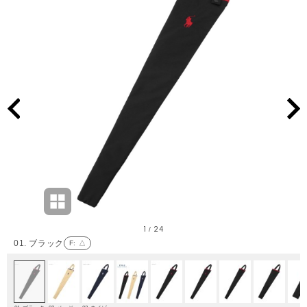
1
24
/
01. ブラック
F
: △