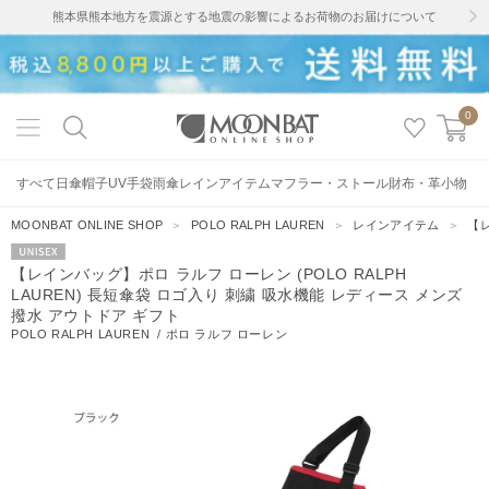
熊本県熊本地方を震源とする地震の影響によるお荷物のお届けについて
0
すべて
日傘
帽子
UV手袋
雨傘
レインアイテム
マフラー・ストール
財布・革小物
MOONBAT ONLINE SHOP
＞
POLO RALPH LAUREN
＞
レインアイテム
＞
【レ
UNISEX
【レインバッグ】ポロ ラルフ ローレン (POLO RALPH
LAUREN) 長短傘袋 ロゴ入り 刺繍 吸水機能 レディース メンズ
撥水 アウトドア ギフト
POLO RALPH LAUREN
/
ポロ ラルフ ローレン
72