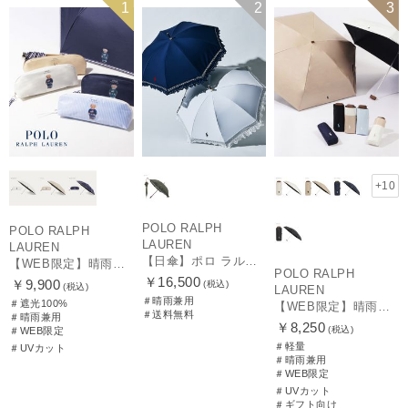
再入荷
WEB限定
送料無料
WOMEN
WEB限定
ギフト向け
1
2
3
WOMEN
UNISEX
+10
POLO RALPH
POLO RALPH
LAUREN
LAUREN
【日傘】ポロ ラルフ ローレン(POLO RALPH LAUREN)エンブフリル 長傘 【公式ムーンバット】 遮光 遮熱 UV 晴雨兼用
【WEB限定】晴雨兼用折りたたみ日傘 ポロ ラルフ ローレン（POLO RALPH LAUREN）ワンポイントベア 遮光100 UV100
POLO RALPH
￥16,500
￥9,900
(税込)
(税込)
LAUREN
＃晴雨兼用
＃遮光100%
【WEB限定】晴雨兼用折りたたみ日傘 ポロ ラルフ ローレン ポロポニー刺繍 POLO BEAR 雨の日OK 遮光100% 遮熱 簡単開閉 UV100% 晴雨兼用
＃送料無料
＃晴雨兼用
￥8,250
(税込)
＃WEB限定
＃軽量
＃UVカット
＃晴雨兼用
＃WEB限定
＃UVカット
＃ギフト向け