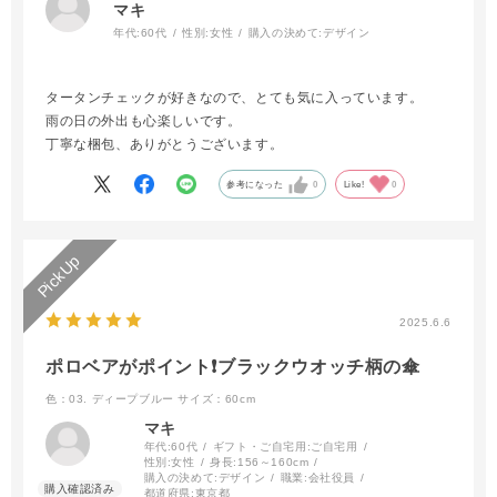
マキ
年代:
60代
性別:
女性
購入の決めて:
デザイン
タータンチェックが好きなので、とても気に入っています。
雨の日の外出も心楽しいです。
丁寧な梱包、ありがとうございます。
参考になった
0
Like!
0
2025.6.6
ポロベアがポイント❗️ブラックウオッチ柄の傘
色：03. ディープブルー
サイズ：60cm
マキ
年代:
60代
ギフト・ご自宅用:
ご自宅用
性別:
女性
身長:
156～160cm
購入の決めて:
デザイン
職業:
会社役員
都道府県:
東京都