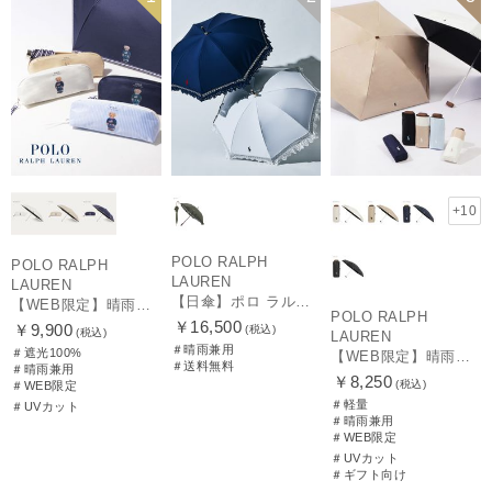
WOMEN
UNISEX
+10
POLO RALPH
POLO RALPH
LAUREN
LAUREN
【日傘】ポロ ラルフ ローレン(POLO RALPH LAUREN)エンブフリル 長傘 【公式ムーンバット】 遮光 遮熱 UV 晴雨兼用
【WEB限定】晴雨兼用折りたたみ日傘 ポロ ラルフ ローレン（POLO RALPH LAUREN）ワンポイントベア 遮光100 UV100
POLO RALPH
￥16,500
￥9,900
(税込)
(税込)
LAUREN
＃晴雨兼用
＃遮光100%
【WEB限定】晴雨兼用折りたたみ日傘 ポロ ラルフ ローレン ポロポニー刺繍 POLO BEAR 雨の日OK 遮光100% 遮熱 簡単開閉 UV100% 晴雨兼用
＃送料無料
＃晴雨兼用
￥8,250
(税込)
＃WEB限定
＃軽量
＃UVカット
＃晴雨兼用
＃WEB限定
＃UVカット
＃ギフト向け