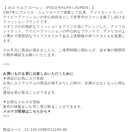
【 ポロ ラルフ ローレン（POLO RALPH LAUREN）】
1967年にアメリカ・ニューヨークで創業して以来、アメリカントラッド、
アイビーファッションの中心的存在として世界中のファンを魅了し続ける
ファッションブランドです。
イギリスの伝統的なファッションをアメリカ流にアレンジした、アメリカ
ントラッド、アイビーファッションの中心的なブランドで、アメリカのよ
り豊かで理想的なライフスタイルである上流階級の持つスタイルを提案し
ます。
※お手元に商品が届きましたら、ご使用時期に関わらず、必ず傘の開閉等
の動作確認をお願いいたします。
===
お買いものを更にお楽しみいただくために
▼商品のお気に入り登録
お気に入りアイテムの商品が値下がりした時や、在庫が少なくなった時な
どに
通知を受け取ることができます。
▼お得なメルマガ登録
新作の情報をいち早く受け取ることができます。
メルマガ登録はこちらから▼
===
商品コード :
21-119-10882/11244-00