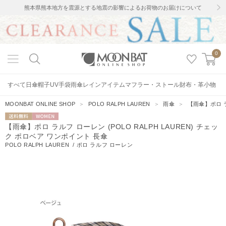
熊本県熊本地方を震源とする地震の影響によるお荷物のお届けについて
0
すべて
日傘
帽子
UV手袋
雨傘
レインアイテム
マフラー・ストール
財布・革小物
MOONBAT ONLINE SHOP
＞
POLO RALPH LAUREN
＞
雨傘
＞
【雨傘】ポロ ラ
送料無料
WOMEN
【雨傘】ポロ ラルフ ローレン (POLO RALPH LAUREN) チェッ
ク ポロベア ワンポイント 長傘
POLO RALPH LAUREN
/
ポロ ラルフ ローレン
80