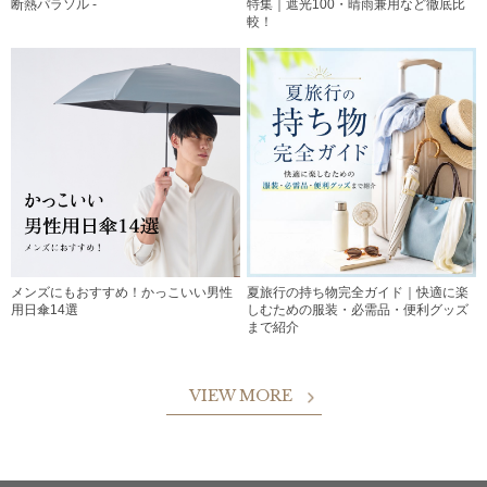
断熱パラソル -
特集｜遮光100・晴雨兼用など徹底比
較！
メンズにもおすすめ！かっこいい男性
夏旅行の持ち物完全ガイド｜快適に楽
用日傘14選
しむための服装・必需品・便利グッズ
まで紹介
VIEW MORE