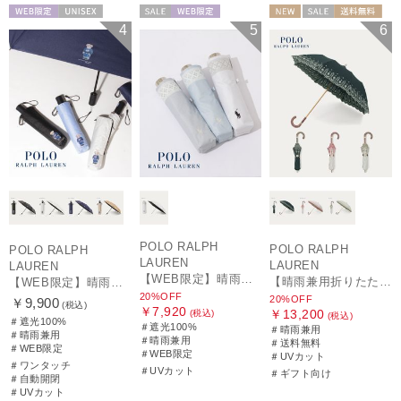
WEB限定
UNISEX
セール
WEB限定
NEW
セール
送料無料
4
5
6
WOMEN
ギフト向け
WOMEN
POLO RALPH
POLO RALPH
POLO RALPH
LAUREN
LAUREN
LAUREN
【WEB限定】晴雨兼用折りたたみ日傘 ポロ ラルフ ローレン（POLO RALPH LAUREN）シャンブレーレース 遮光100 UV100
【晴雨兼用折りたたみ日傘】ポロ ラルフ ローレン (POLO RALPH LAUREN) フローラル刺繍 遮光 遮熱 UV
【WEB限定】晴雨兼用自動開閉日傘 ポロ ラルフ ローレン（POLO RALPH LAUREN）ベア 遮光100 UV100 ワンタッチ開閉
20%OFF
20%OFF
￥9,900
(税込)
￥7,920
￥13,200
(税込)
(税込)
＃遮光100%
＃遮光100%
＃晴雨兼用
＃晴雨兼用
＃晴雨兼用
＃送料無料
＃WEB限定
＃WEB限定
＃UVカット
＃ワンタッチ
＃UVカット
＃ギフト向け
＃自動開閉
＃UVカット