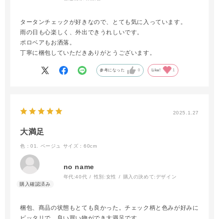
タータンチェックが好きなので、とても気に入っています。
雨の日も心楽しく、外出できうれしいです。
ポロベアもお洒落。
丁寧に梱包していただきありがとうございます。
参考になった
0
Like!
1
2025.1.27
大満足
色：01. ベージュ
サイズ：60cm
no name
年代:
40代
性別:
女性
購入の決めて:
デザイン
梱包、商品の状態もとても良かった。チェック柄と色みが好みに
ピッタリで、良い買い物ができ大満足です。