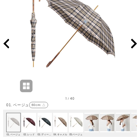
1
40
/
01. ベージュ
60cm
: △
01. ベージュ
02. レッド
03. ディープブルー
04. キャメル
05.ベージュ