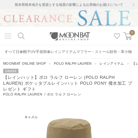
熊本県熊本地方を震源とする地震の影響によるお荷物のお届けについて
0
すべて
日傘
帽子
UV手袋
雨傘
レインアイテム
マフラー・ストール
財布・革小物
MOONBAT ONLINE SHOP
＞
POLO RALPH LAUREN
＞
レインアイテム
＞
【レ
UNISEX
【レインハット】ポロ ラルフ ローレン (POLO RALPH
LAUREN) ポケッタブルレインハット POLO PONY 撥水加工 プ
レゼント ギフト
POLO RALPH LAUREN
/
ポロ ラルフ ローレン
8