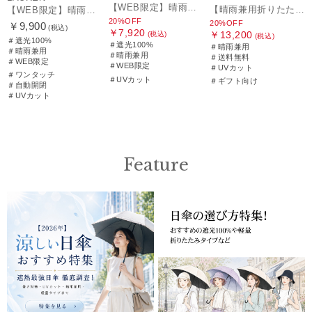
【WEB限定】晴雨兼用折りたたみ日傘 ポロ ラルフ ローレン（POLO RALPH LAUREN）シャンブレーレース 遮光100 UV100
【晴雨兼用折りたたみ日傘】ポロ ラルフ ローレン (POLO RALPH LAUREN) フローラル刺繍 遮光 遮熱 UV
【WEB限定】晴雨兼用自動開閉日傘 ポロ ラルフ ローレン（POLO RALPH LAUREN）ベア 遮光100 UV100 ワンタッチ開閉
20%OFF
20%OFF
￥9,900
(税込)
￥7,920
￥13,200
(税込)
(税込)
＃遮光100%
＃遮光100%
＃晴雨兼用
＃晴雨兼用
＃晴雨兼用
＃送料無料
＃WEB限定
＃WEB限定
＃UVカット
＃ワンタッチ
＃UVカット
＃ギフト向け
＃自動開閉
＃UVカット
Feature