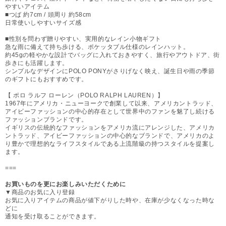
やすいアイテム
■つば 約7cm / 頭周り 約58cm
日常使いしやすいサイズ感
■性別を問わず贈りやすい、実用的なレイン小物ギフト
急な雨に備えて持ち歩ける、ポケッタブル仕様のレインハット。
約45gの軽やかな設計でバッグに入れておきやすく、旅行やアウトドア、街
歩きにも活躍します。
シンプルなデザインにPOLO PONYがさりげなく映え、誕生日や雨の季節
のギフトにもおすすめです。
【 ポロ ラルフ ローレン（POLO RALPH LAUREN）】
1967年にアメリカ・ニューヨークで創業して以来、アメリカントラッド、
アイビーファッションの中心的存在として世界中のファンを魅了し続ける
ファッションブランドです。
イギリスの伝統的なファッションをアメリカ流にアレンジした、アメリカ
ントラッド、アイビーファッションの中心的なブランドで、アメリカのよ
り豊かで理想的なライフスタイルである上流階級の持つスタイルを提案し
ます。
===
お買いものを更にお楽しみいただくために
▼商品のお気に入り登録
お気に入りアイテムの商品が値下がりした時や、在庫が少なくなった時な
どに
通知を受け取ることができます。