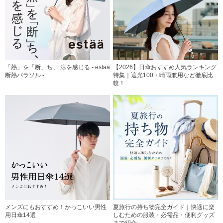
「熱」を「断」ち、 涼を感じる - estaa
【2026】日傘おすすめ人気ランキング
断熱パラソル -
特集｜遮光100・晴雨兼用など徹底比
較！
メンズにもおすすめ！かっこいい男性
夏旅行の持ち物完全ガイド｜快適に楽
用日傘14選
しむための服装・必需品・便利グッズ
まで紹介