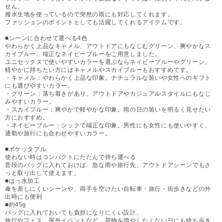
せん。
撥水生地を使っているので突然の雨にも対応してくれます。
ファッションのポイントとしても活躍してくれるアイテムです。
■シーンに合わせて選べる4色
やわらかく上品なキャメル、アウトドアにもなじむグリーン、爽やかなス
カイブルー、端正なネイビーブルーをご用意しました。
ユニセックスで使いやすいカラーを選ぶならネイビーブルーやグリーン、
軽やかに持ちたい方にはキャメルやスカイブルーもおすすめです。
・キャメル：やわらかく上品な印象。ナチュラルな装いや女性へのギフト
にも選びやすいカラー。
・グリーン：落ち着きがあり、アウトドアやカジュアルスタイルにもなじ
みやすいカラー。
・スカイブルー：爽やかで軽やかな印象。雨の日の装いを明るく見せたい
方におすすめ。
・ネイビーブルー：シックで端正な印象。男性にも女性にも使いやすく、
通勤や旅行にも合わせやすいカラー。
■ポケッタブル
使わない時はコンパクトにたたんで持ち運べる
普段のバッグに入れておけば、急な雨や旅行先、アウトドアシーンでもさ
っと取り出して使えます。
■はっ水加工
傘を差しにくいシーンや、両手を空けたい自転車・旅行・街歩きなどの外
出時にも便利
■約45g
バッグに入れておいても負担になりにくい設計。
旅行やフェス、屋外イベントなど、荷物を増やしたくない日にも持ち歩き