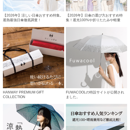
【2026年】涼しい日傘おすすめ特集。
【2026年】日傘の選び方おすすめ特
遮熱最強日傘徹底調査！
集！遮光100%や折りたたみや軽量
HANWAY PREMIUM GIFT
FUWACOOLの特設サイトが公開され
COLLECTION
ました。