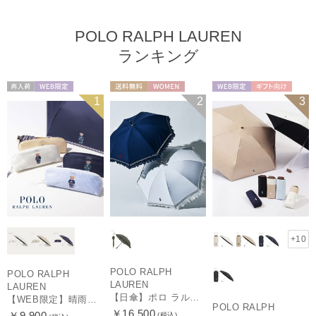
POLO RALPH LAUREN
ランキング
再入荷
WEB限定
送料無料
WOMEN
WEB限定
ギフト向け
1
2
3
WOMEN
UNISEX
+10
POLO RALPH
POLO RALPH
LAUREN
LAUREN
【日傘】ポロ ラルフ ローレン(POLO RALPH LAUREN)エンブフリル 長傘 【公式ムーンバット】 遮光 遮熱 UV 晴雨兼用
【WEB限定】晴雨兼用折りたたみ日傘 ポロ ラルフ ローレン（POLO RALPH LAUREN）ワンポイントベア 遮光100 UV100
POLO RALPH
￥16,500
￥9,900
(税込)