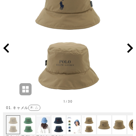
1
30
/
01. キャメル
F
: △