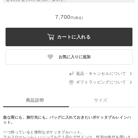
01. キャメル
02. グリーン
03. スカイブルー
04. ネイビーブルー
7,700
円(税込)
カートに入れる
お気に入りに追加
返品・キャンセルについて
ギフトラッピングについて
商品説明
サイズ
急な雨にも、旅行先にも。バッグに入れておきたいポケッタブルレインハ
ット。
一つ持っていると便利なポケッタブルハット。
ラルフローレンらしいシンプルで上品なデザインは、性別や年代を問いま