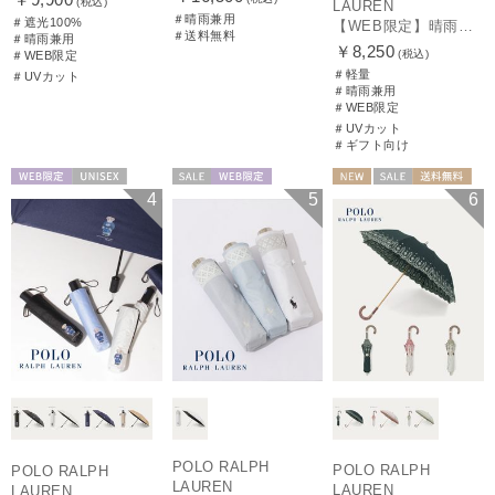
(税込)
LAUREN
＃晴雨兼用
＃遮光100%
【WEB限定】晴雨兼用折りたたみ日傘 ポロ ラルフ ローレン ポロポニー刺繍 POLO BEAR 雨の日OK 遮光100% 遮熱 簡単開閉 UV100% 晴雨兼用
＃送料無料
＃晴雨兼用
￥8,250
(税込)
＃WEB限定
＃軽量
＃UVカット
＃晴雨兼用
＃WEB限定
＃UVカット
＃ギフト向け
WEB限定
UNISEX
セール
WEB限定
NEW
セール
送料無料
4
5
6
WOMEN
ギフト向け
WOMEN
POLO RALPH
POLO RALPH
POLO RALPH
LAUREN
LAUREN
LAUREN