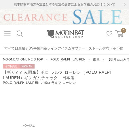
熊本県熊本地方を震源とする地震の影響によるお荷物のお届けについて
0
すべて
日傘
帽子
UV手袋
雨傘
レインアイテム
マフラー・ストール
財布・革小物
MOONBAT ONLINE SHOP
＞
POLO RALPH LAUREN
＞
雨傘
＞
【折りたたみ雨
ギフト向
WOMEN
【折りたたみ雨傘】ポロ ラルフ ローレン（POLO RALPH
け
LAUREN）ギンガムチェック 日本製
POLO RALPH LAUREN
/
ポロ ラルフ ローレン
7