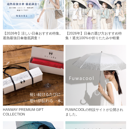
【2026年】涼しい日傘おすすめ特集。
【2026年】日傘の選び方おすすめ特
遮熱最強日傘徹底調査！
集！遮光100%や折りたたみや軽量
HANWAY PREMIUM GIFT
FUWACOOLの特設サイトが公開され
COLLECTION
ました。