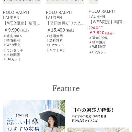
POLO RALPH
POLO RALPH
POLO RALPH
LAUREN
LAUREN
LAUREN
【WEB限定】晴雨兼用折りたたみ日傘 ポロ ラルフ ローレン（POLO RALPH LAUREN）シャンブレーレース 遮光100 UV100
【WEB限定】晴雨兼用自動開閉日傘 ポロ ラルフ ローレン（POLO RALPH LAUREN）ベア 遮光100 UV100 ワンタッチ開閉
【晴雨兼用折りたたみ日傘】ポロ ラルフ ローレン (POLO RALPH LAUREN) 先染めジャガード 遮光 UV 遮熱
20%OFF
￥9,900
￥15,400
(税込)
(税込)
￥7,920
(税込)
＃遮光100%
＃晴雨兼用
＃遮光100%
＃晴雨兼用
＃送料無料
＃晴雨兼用
＃WEB限定
＃UVカット
＃WEB限定
＃ワンタッチ
＃ギフト向け
＃UVカット
＃自動開閉
＃UVカット
Feature