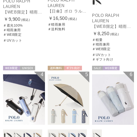
POLO RALPH
POLO RALPH
LAUREN
LAUREN
【日傘】ポロ ラルフ ローレン(POLO RALPH LAUREN)エンブフリル 長傘 【公式ムーンバット】 遮光 遮熱 UV 晴雨兼用
【WEB限定】晴雨兼用折りたたみ日傘 ポロ ラルフ ローレン（POLO RALPH LAUREN）ワンポイントベア 遮光100 UV100
POLO RALPH
￥16,500
￥9,900
(税込)
(税込)
LAUREN
＃晴雨兼用
＃遮光100%
【WEB限定】晴雨兼用折りたたみ日傘 ポロ ラルフ ローレン ポロポニー刺繍 POLO BEAR 雨の日OK 遮光100% 遮熱 簡単開閉 UV100% 晴雨兼用
＃送料無料
＃晴雨兼用
￥8,250
(税込)
＃WEB限定
＃軽量
＃UVカット
＃晴雨兼用
＃WEB限定
＃UVカット
＃ギフト向け
WEB限定
UNISEX
送料無料
ギフト向け
セール
WEB限定
4
5
6
WOMEN
WOMEN