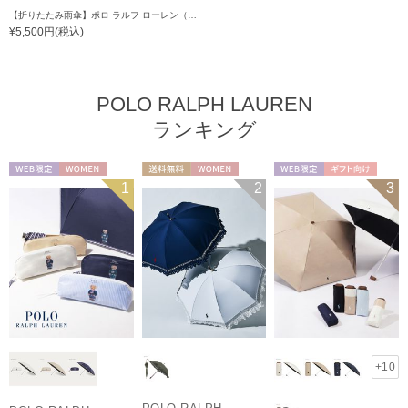
【折りたたみ雨傘】ポロ ラルフ ローレン（POLO RALPH LAUREN）ギンガムチェック 日本製
¥5,500円(税込)
POLO RALPH LAUREN
ランキング
WEB限定
WOMEN
送料無料
WOMEN
WEB限定
ギフト向け
1
2
3
UNISEX
+10