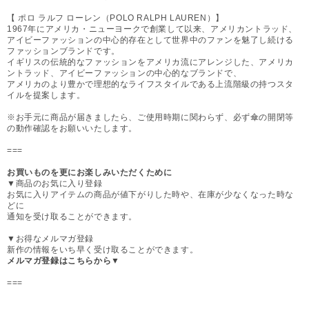
【 ポロ ラルフ ローレン（POLO RALPH LAUREN）】
1967年にアメリカ・ニューヨークで創業して以来、アメリカントラッド、
アイビーファッションの中心的存在として世界中のファンを魅了し続ける
ファッションブランドです。
イギリスの伝統的なファッションをアメリカ流にアレンジした、アメリカ
ントラッド、アイビーファッションの中心的なブランドで、
アメリカのより豊かで理想的なライフスタイルである上流階級の持つスタ
イルを提案します。
※お手元に商品が届きましたら、ご使用時期に関わらず、必ず傘の開閉等
の動作確認をお願いいたします。
===
お買いものを更にお楽しみいただくために
▼商品のお気に入り登録
お気に入りアイテムの商品が値下がりした時や、在庫が少なくなった時な
どに
通知を受け取ることができます。
▼お得なメルマガ登録
新作の情報をいち早く受け取ることができます。
メルマガ登録はこちらから▼
===