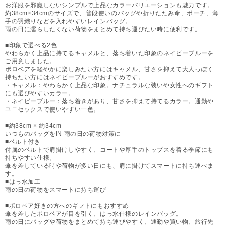
お洋服を邪魔しないシンプルで上品なカラーバリエーションも魅力です。
約38cm×34cmのサイズで、普段使いのバッグや折りたたみ傘、ポーチ、薄
手の羽織りなどを入れやすいレインバッグ。
雨の日に濡らしたくない荷物をまとめて持ち運びたい時に便利です。
■印象で選べる2色
やわらかく上品に持てるキャメルと、落ち着いた印象のネイビーブルーを
ご用意しました。
ポロベアを軽やかに楽しみたい方にはキャメル、甘さを抑えて大人っぽく
持ちたい方にはネイビーブルーがおすすめです。
・キャメル：やわらかく上品な印象。ナチュラルな装いや女性へのギフト
にも選びやすいカラー。
・ネイビーブルー：落ち着きがあり、甘さを抑えて持てるカラー。通勤や
ユニセックスで使いやすい一色。
■約38cm × 約34cm
いつものバッグをIN 雨の日の荷物対策に
■ベルト付き
付属のベルトで肩掛けしやすく、コートや厚手のトップスを着る季節にも
持ちやすい仕様。
傘を差している時や荷物が多い日にも、肩に掛けてスマートに持ち運べま
す。
■はっ水加工
雨の日の荷物をスマートに持ち運び
■ポロベア好きの方へのギフトにもおすすめ
傘を差したポロベアが目を引く、はっ水仕様のレインバッグ。
雨の日にバッグや荷物をまとめて持ち運びやすく、通勤や買い物、旅行先