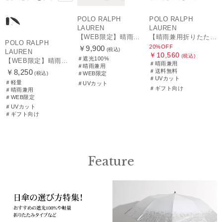
POLO RALPH
POLO RALPH
LAUREN
LAUREN
【WEB限定】晴雨兼用折りたたみ日傘 ポロ ラルフ ローレン（POLO RALPH LAUREN）ワンポイントベア 遮光100 UV100
【晴雨兼用折りたたみ日傘】ポロ ラルフ ローレン (POLO RALPH LAUREN) カラーベア 遮光 遮熱 UV 晴雨兼用
POLO RALPH
20%OFF
￥9,900
(税込)
LAUREN
￥10,560
(税込)
＃遮光100%
【WEB限定】晴雨兼用折りたたみ日傘 ポロ ラルフ ローレン ポロポニー刺繍 POLO BEAR 雨の日OK 遮光100% 遮熱 簡単開閉 UV100% 晴雨兼用
＃晴雨兼用
＃晴雨兼用
￥8,250
＃送料無料
(税込)
＃WEB限定
＃UVカット
＃軽量
＃UVカット
＃ギフト向け
＃晴雨兼用
＃WEB限定
＃UVカット
＃ギフト向け
Feature