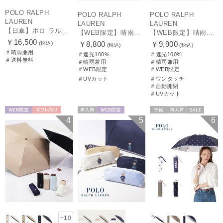
POLO RALPH
POLO RALPH
POLO RALPH
LAUREN
LAUREN
LAUREN
【日傘】ポロ ラルフ ローレン(POLO RALPH LAUREN)エンブフリル 長傘 【公式ムーンバット】 遮光 遮熱 UV 晴雨兼用
【WEB限定】晴雨兼用折りたたみ日傘 ポロ ラルフ ローレン（POLO RALPH LAUREN）ポロ ベア ポニー
【WEB限定】晴雨兼用自動開閉日傘 ポロ ラルフ ローレン（POLO RALPH LAUREN）ベア 遮光100 UV100 ワンタッチ開閉
￥16,500
￥8,800
￥9,900
(税込)
(税込)
(税込)
＃晴雨兼用
＃遮光100%
＃遮光100%
＃送料無料
＃晴雨兼用
＃晴雨兼用
＃WEB限定
＃WEB限定
＃UVカット
＃ワンタッチ
＃自動開閉
＃UVカット
WEB限定
ギフト向け
再入荷
WEB限定
予約
再入荷
セール
4
5
6
UNISEX
WOMEN
送料無料
ギフト向け
WOMEN
+10