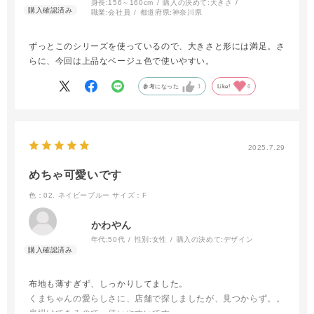
身長:
156～160cm
購入の決めて:
大きさ
職業:
会社員
都道府県:
神奈川県
ずっとこのシリーズを使っているので、大きさと形には満足。さ
らに、今回は上品なベージュ色で使いやすい。
参考になった
1
Like!
0
2025.7.29
めちゃ可愛いです
色：02. ネイビーブルー
サイズ：F
かわやん
年代:
50代
性別:
女性
購入の決めて:
デザイン
布地も薄すぎず、しっかりしてました。
くまちゃんの愛らしさに、店舗で探しましたが、見つからず。。
肩掛けできるので、使いやすいです。