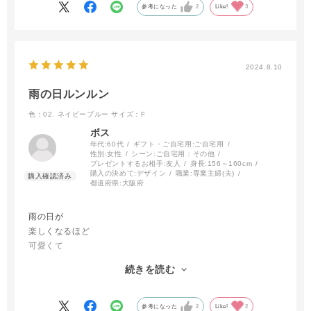
参考になった
2
Like!
3
2024.8.10
雨の日ルンルン
色：02. ネイビーブルー
サイズ：F
ボス
年代:
60代
ギフト・ご自宅用:
ご自宅用
性別:
女性
シーン:
ご自宅用：その他
プレゼントするお相手:
友人
身長:
156～160cm
購入の決めて:
デザイン
職業:
専業主婦(夫)
都道府県:
大阪府
雨の日が
楽しくなるほど
可愛くて
使いやすくて
続きを読む
持ちやすい😍
参考になった
2
Like!
2