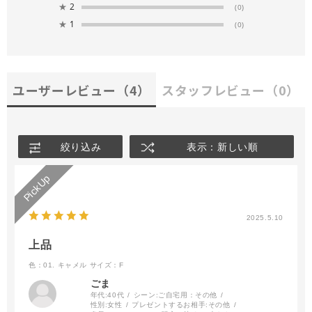
★
2
(0)
★
1
(0)
ユーザーレビュー
（4）
スタッフレビュー
（0）
絞り込み
表示：新しい順
2025.5.10
上品
色：01. キャメル
サイズ：F
ごま
年代:
40代
シーン:
ご自宅用：その他
性別:
女性
プレゼントするお相手:
その他