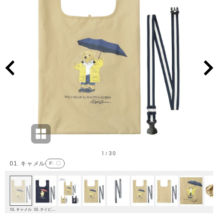
1
30
/
01. キャメル
F
: 〇
01. キャメル
02. ネイビーブルー