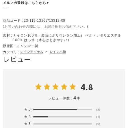
メルマガ登録はこちらから▼
===
商品コード :
23-119-13267/13312-08
(お問い合わせの際には、上記品番をお伝え下さい。)
素材 :
ナイロン100％（裏面にポリウレタン加工） ベルト：ポリエステル
100％ はっ水（水をはじきやすい）
原産国 :
ミャンマー製
カテゴリ :
レインアイテム
>
レイン小物
レビュー
4.8
4
レビュー件数：
件
★
5
(3)
★
4
(1)
★
3
(0)