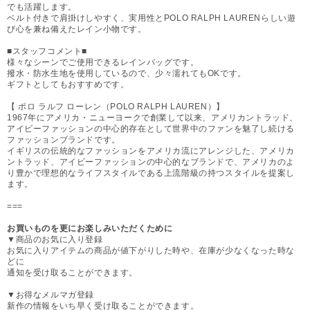
でも活躍します。
ベルト付きで肩掛けしやすく、実用性とPOLO RALPH LAURENらしい遊
び心を兼ね備えたレイン小物です。
■スタッフコメント■
様々なシーンでご使用できるレインバッグです。
撥水・防水生地を使用しているので、少々濡れてもOKです。
ギフトとしてもおすすめです。
【 ポロ ラルフ ローレン（POLO RALPH LAUREN）】
1967年にアメリカ・ニューヨークで創業して以来、アメリカントラッド、
アイビーファッションの中心的存在として世界中のファンを魅了し続ける
ファッションブランドです。
イギリスの伝統的なファッションをアメリカ流にアレンジした、アメリカ
ントラッド、アイビーファッションの中心的なブランドで、アメリカのよ
り豊かで理想的なライフスタイルである上流階級の持つスタイルを提案し
ます。
===
お買いものを更にお楽しみいただくために
▼商品のお気に入り登録
お気に入りアイテムの商品が値下がりした時や、在庫が少なくなった時な
どに
通知を受け取ることができます。
▼お得なメルマガ登録
新作の情報をいち早く受け取ることができます。