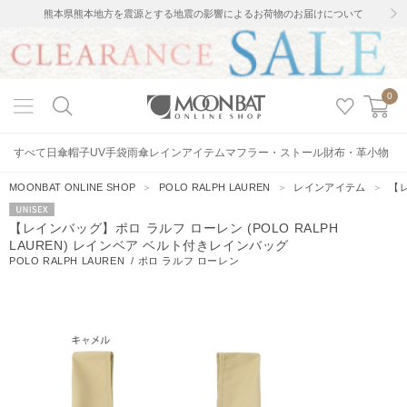
熊本県熊本地方を震源とする地震の影響によるお荷物のお届けについて
0
すべて
日傘
帽子
UV手袋
雨傘
レインアイテム
マフラー・ストール
財布・革小物
MOONBAT ONLINE SHOP
＞
POLO RALPH LAUREN
＞
レインアイテム
＞
【レ
UNISEX
【レインバッグ】ポロ ラルフ ローレン (POLO RALPH
LAUREN) レインベア ベルト付きレインバッグ
POLO RALPH LAUREN
/
ポロ ラルフ ローレン
47