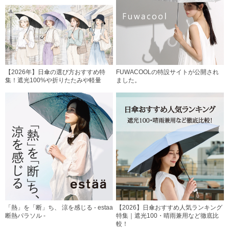
【2026年】日傘の選び方おすすめ特
FUWACOOLの特設サイトが公開され
集！遮光100%や折りたたみや軽量
ました。
「熱」を「断」ち、 涼を感じる - estaa
【2026】日傘おすすめ人気ランキング
断熱パラソル -
特集｜遮光100・晴雨兼用など徹底比
較！