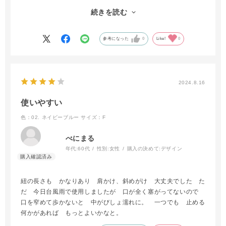
娘にもプレゼントしました。
続きを読む
紐の色も選択できると嬉しいなーと思いました。
参考になった
0
Like!
0
2024.8.16
使いやすい
色：02. ネイビーブルー
サイズ：F
べにまる
年代:
60代
性別:
女性
購入の決めて:
デザイン
紐の長さも かなりあり 肩かけ、斜めがけ 大丈夫でした た
だ 今日台風雨で使用しましたが 口が全く塞がってないので
口を窄めて歩かないと 中がびしょ濡れに。 一つでも 止める
何かがあれば もっとよいかなと。