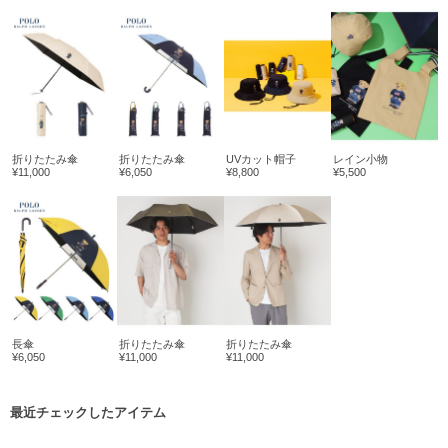
折りたたみ傘
折りたたみ傘
UVカット帽子
レイン小物
¥11,000
¥6,050
¥8,800
¥5,500
長傘
折りたたみ傘
折りたたみ傘
¥6,050
¥11,000
¥11,000
最近チェックしたアイテム