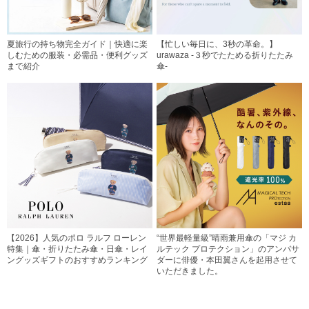
夏旅行の持ち物完全ガイド｜快適に楽
【忙しい毎日に、3秒の革命。】
しむための服装・必需品・便利グッズ
urawaza -３秒でたためる折りたたみ
まで紹介
傘-
【2026】人気のポロ ラルフ ローレン
“世界最軽量級”晴雨兼用傘の「マジ カ
特集｜傘・折りたたみ傘・日傘・レイ
ルテック プロテクション」のアンバサ
ングッズギフトのおすすめランキング
ダーに俳優・本田翼さんを起用させて
いただきました。