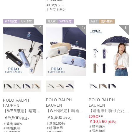
＃UVカット
＃ギフト向け
WEB限定
UNISEX
再入荷
WEB限定
セール
送料無料
4
5
6
WOMEN
ギフト向け
WOMEN
POLO RALPH
POLO RALPH
POLO RALPH
LAUREN
LAUREN
LAUREN
【WEB限定】晴雨兼用折りたたみ日傘 ポロ ラルフ ローレン（POLO RALPH LAUREN）ワンポイントベア 遮光100 UV100
【晴雨兼用折りたたみ日傘】ポロ ラルフ ローレン (POLO RALPH LAUREN) カラーベア 遮光 遮熱 UV 晴雨兼用
【WEB限定】晴雨兼用自動開閉日傘 ポロ ラルフ ローレン（POLO RALPH LAUREN）ベア 遮光100 UV100 ワンタッチ開閉
20%OFF
￥9,900
￥9,900
(税込)
(税込)
￥10,560
(税込)
＃遮光100%
＃遮光100%
＃晴雨兼用
＃晴雨兼用
＃晴雨兼用
＃送料無料