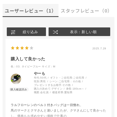
ユーザーレビュー
（1）
スタッフレビュー
（0）
絞り込み
表示：新しい順
2025.7.29
購入して良かった
色：03. ネイビーブルー
サイズ：M
やーも
年代:
50代
ギフト・ご自宅用:
ご自宅用
性別:
男性
シーン:
ご自宅用：その他
プレゼントするお相手:
その他
購入の決めて:
デザイン
身長:
180cm～
職業:
会社員
都道府県:
愛知県
ラルフローレンのベルト付きバッグは一目惚れ、
馬のマークとクマさんと迷いましたが、クマさんにして良かった
し、価格もお求めやすい価格で仕事の