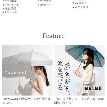
＃WEB限定
＃WEB限定
＃UVカット
＃UVカット
＃ワンタッチ
＃ギフト向け
＃自動開閉
＃UVカット
Feature
FUWACOOLの特設サイトが公開され
「熱」を「断」ち、 涼を感じる - estaa
ました。
断熱パラソル -