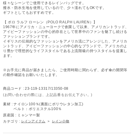
様々なシーンでご使用できるレインバッグです。
撥水・防水生地を使用しているので、少々濡れてもOKです。
ギフトとしてもおすすめです。
【 ポロ ラルフ ローレン（POLO RALPH LAUREN）】
1967年にアメリカ・ニューヨークで創業して以来、アメリカントラッド、
アイビーファッションの中心的存在として世界中のファンを魅了し続ける
ファッションブランドです。
イギリスの伝統的なファッションをアメリカ流にアレンジした、アメリカ
ントラッド、アイビーファッションの中心的なブランドで、アメリカのよ
り豊かで理想的なライフスタイルである上流階級の持つスタイルを提案し
ます。
※お手元に商品が届きましたら、ご使用時期に関わらず、必ず傘の開閉等
の動作確認をお願いいたします。
商品コード :
23-119-13317/13350-08
(お問い合わせの際には、上記品番をお伝え下さい。)
素材 :
ナイロン100％(裏面にポリウレタン加工)
ベルト：ポリエステル100％
原産国 :
ミャンマー製
カテゴリ :
レインアイテム
>
レイン小物