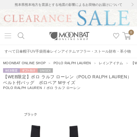
熊本県熊本地方を震源とする地震の影響によるお荷物のお届けについて
0
すべて
日傘
帽子
UV手袋
雨傘
レインアイテム
マフラー・ストール
財布・革小物
MOONBAT ONLINE SHOP
＞
POLO RALPH LAUREN
＞
レインアイテム
＞
【W
WEB限定
ギフト向
UNISEX
【WEB限定】ポロ ラルフ ローレン（POLO RALPH LAUREN）
け
ベルト付バッグ ポロベア Mサイズ
POLO RALPH LAUREN
/
ポロ ラルフ ローレン
40