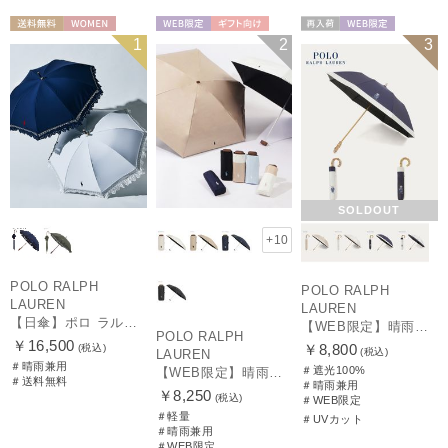
送料無料
WOMEN
WEB限定
ギフト向け
再入荷
WEB限定
1
2
3
UNISEX
WOMEN
SOLDOUT
+10
POLO RALPH
POLO RALPH
LAUREN
LAUREN
【日傘】ポロ ラルフ ローレン(POLO RALPH LAUREN)エンブフリル 長傘 【公式ムーンバット】 遮光 遮熱 UV 晴雨兼用
【WEB限定】晴雨兼用折りたたみ日傘 ポロ ラルフ ローレン（POLO RALPH LAUREN）ポロ ベア ポニー
POLO RALPH
￥16,500
￥8,800
(税込)
(税込)
LAUREN
＃晴雨兼用
＃遮光100%
【WEB限定】晴雨兼用折りたたみ日傘 ポロ ラルフ ローレン ポロポニー刺繍 POLO BEAR 雨の日OK 遮光100% 遮熱 簡単開閉 UV100% 晴雨兼用
＃送料無料
＃晴雨兼用
￥8,250
(税込)
＃WEB限定
＃軽量
＃UVカット
＃晴雨兼用
＃WEB限定