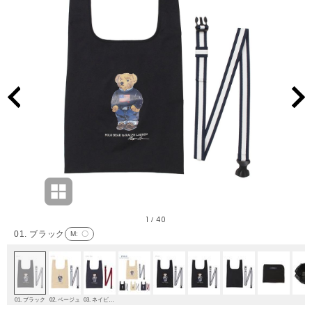
1
40
/
01. ブラック
M
: 〇
01. ブラック
02. ベージュ
03. ネイビーブルー