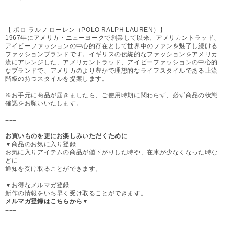
【 ポロ ラルフ ローレン（POLO RALPH LAUREN）】
1967年にアメリカ・ニューヨークで創業して以来、アメリカントラッド、
アイビーファッションの中心的存在として世界中のファンを魅了し続ける
ファッションブランドです。イギリスの伝統的なファッションをアメリカ
流にアレンジした、アメリカントラッド、アイビーファッションの中心的
なブランドで、アメリカのより豊かで理想的なライフスタイルである上流
階級の持つスタイルを提案します。
※お手元に商品が届きましたら、ご使用時期に関わらず、必ず商品の状態
確認をお願いいたします。
===
お買いものを更にお楽しみいただくために
▼商品のお気に入り登録
お気に入りアイテムの商品が値下がりした時や、在庫が少なくなった時な
どに
通知を受け取ることができます。
▼お得なメルマガ登録
新作の情報をいち早く受け取ることができます。
メルマガ登録はこちらから▼
===