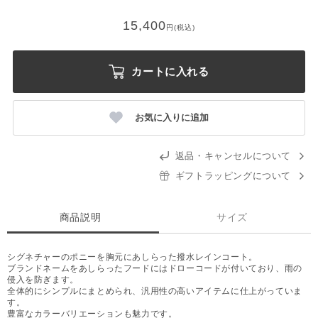
15,400
円(税込)
カートに入れる
お気に入りに追加
返品・キャンセルについて
ギフトラッピングについて
商品説明
サイズ
シグネチャーのポニーを胸元にあしらった撥水レインコート。
ブランドネームをあしらったフードにはドローコードが付いており、雨の
侵入を防ぎます。
全体的にシンプルにまとめられ、汎用性の高いアイテムに仕上がっていま
す。
豊富なカラーバリエーションも魅力です。