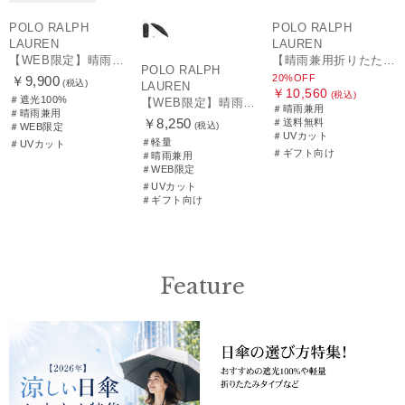
POLO RALPH
POLO RALPH
LAUREN
LAUREN
【WEB限定】晴雨兼用折りたたみ日傘 ポロ ラルフ ローレン（POLO RALPH LAUREN）ワンポイントベア 遮光100 UV100
【晴雨兼用折りたたみ日傘】ポロ ラルフ ローレン (POLO RALPH LAUREN) カラーベア 遮光 遮熱 UV 晴雨兼用
POLO RALPH
20%OFF
￥9,900
(税込)
LAUREN
￥10,560
(税込)
＃遮光100%
【WEB限定】晴雨兼用折りたたみ日傘 ポロ ラルフ ローレン ポロポニー刺繍 POLO BEAR 雨の日OK 遮光100% 遮熱 簡単開閉 UV100% 晴雨兼用
＃晴雨兼用
＃晴雨兼用
￥8,250
＃送料無料
(税込)
＃WEB限定
＃UVカット
＃軽量
＃UVカット
＃ギフト向け
＃晴雨兼用
＃WEB限定
＃UVカット
＃ギフト向け
Feature