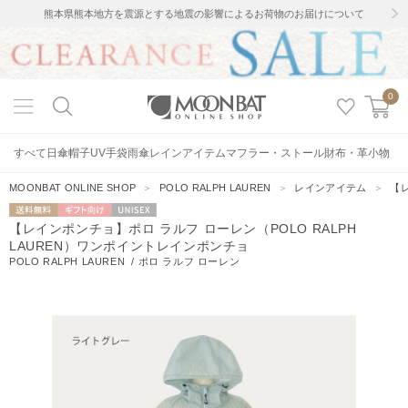
熊本県熊本地方を震源とする地震の影響によるお荷物のお届けについて
0
すべて
日傘
帽子
UV手袋
雨傘
レインアイテム
マフラー・ストール
財布・革小物
MOONBAT ONLINE SHOP
＞
POLO RALPH LAUREN
＞
レインアイテム
＞
【レ
送料無料
ギフト向
UNISEX
【レインポンチョ】ポロ ラルフ ローレン（POLO RALPH
け
LAUREN）ワンポイントレインポンチョ
POLO RALPH LAUREN
/
ポロ ラルフ ローレン
20