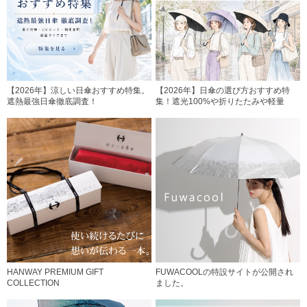
【2026年】涼しい日傘おすすめ特集。
【2026年】日傘の選び方おすすめ特
遮熱最強日傘徹底調査！
集！遮光100%や折りたたみや軽量
HANWAY PREMIUM GIFT
FUWACOOLの特設サイトが公開され
COLLECTION
ました。