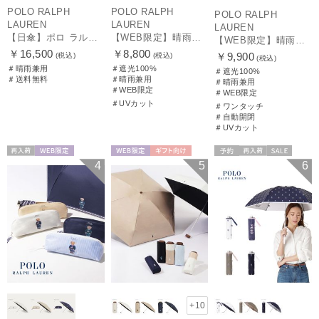
POLO RALPH
POLO RALPH
POLO RALPH
LAUREN
LAUREN
LAUREN
【日傘】ポロ ラルフ ローレン(POLO RALPH LAUREN)エンブフリル 長傘 【公式ムーンバット】 遮光 遮熱 UV 晴雨兼用
【WEB限定】晴雨兼用折りたたみ日傘 ポロ ラルフ ローレン（POLO RALPH LAUREN）ポロ ベア ポニー
【WEB限定】晴雨兼用自動開閉日傘 ポロ ラルフ ローレン（POLO RALPH LAUREN）ベア 遮光100 UV100 ワンタッチ開閉
￥16,500
￥8,800
￥9,900
(税込)
(税込)
(税込)
＃晴雨兼用
＃遮光100%
＃遮光100%
＃送料無料
＃晴雨兼用
＃晴雨兼用
＃WEB限定
＃WEB限定
＃UVカット
＃ワンタッチ
＃自動開閉
＃UVカット
再入荷
WEB限定
WEB限定
ギフト向け
予約
再入荷
セール
4
5
6
WOMEN
UNISEX
送料無料
ギフト向け
WOMEN
+10