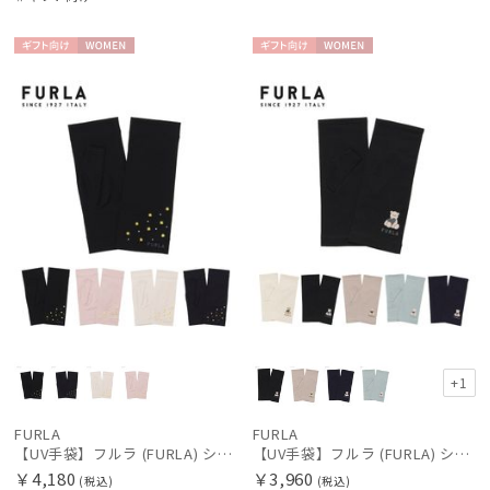
絞り込み
ギフト
WOME
ギフト
WOME
向け
N
向け
N
レディース
メンズ
キッズ
カテゴリー
ブランド
傘機能
+1
マフラー・ストール・スカーフ
FURLA
FURLA
【UV手袋】フルラ (FURLA) ショート ＵＶ手袋 ミモザ 指無し 接触冷感
【UV手袋】フルラ (FURLA) ショート ＵＶ手袋 ハートベア 指無し
￥4,180
￥3,960
(税込)
(税込)