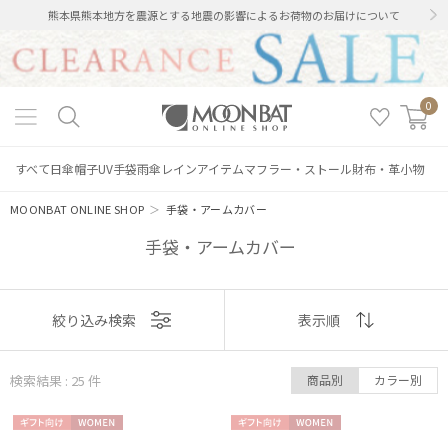
熊本県熊本地方を震源とする地震の影響によるお荷物のお届けについて
0
すべて
日傘
帽子
UV手袋
雨傘
レインアイテム
マフラー・ストール
財布・革小物
MOONBAT ONLINE SHOP
＞
手袋・アームカバー
手袋・アームカバー
表示
絞り込み検索
表示順
順
検索結果 : 25
件
商品別
カラー別
おすすめ
ギフト
WOME
ギフト
WOME
新着