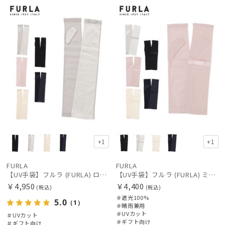
向け
N
向け
N
価格の高い
順
価格の低い
順
人気順
売上点数順
お気に入り
順
+1
+1
FURLA
FURLA
【UV手袋】フルラ (FURLA) ロング ＵＶ手袋 リボン 指無し
【UV手袋】フルラ (FURLA) ミディアム ＵＶ手袋 リボン 指無し
￥4,950
￥4,400
(税込)
(税込)
＃遮光100%
5.0
（1）
＃晴雨兼用
＃UVカット
＃UVカット
＃ギフト向け
＃ギフト向け