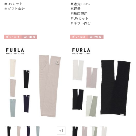
帽子
＃UVカット
＃遮光100%
＃ギフト向け
＃軽量
＃晴雨兼用
＃UVカット
手袋・アームカバー
＃ギフト向け
その他
ギフト
WOME
ギフト
WOME
向け
N
向け
N
カラー
価格・割引率
在庫表示
販売状況
+1
入荷状況