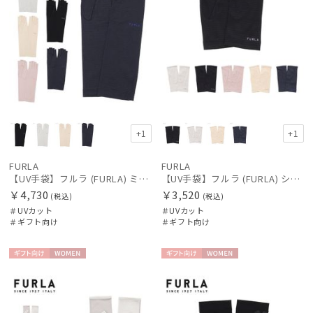
+1
+1
FURLA
FURLA
【UV手袋】フルラ (FURLA) ミディアム ＵＶ手袋 ロゴ刺繍 指切り
【UV手袋】フルラ (FURLA) ショート ＵＶ手袋 ロゴ刺繍 指無し
￥4,730
￥3,520
(税込)
(税込)
＃UVカット
＃UVカット
＃ギフト向け
＃ギフト向け
ギフト
WOME
ギフト
WOME
向け
N
向け
N