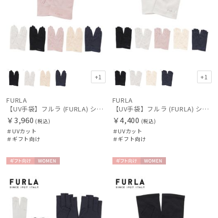
+1
+1
FURLA
FURLA
【UV手袋】フルラ (FURLA) ショート ＵＶ手袋 ロゴ刺繍 5本指
【UV手袋】フルラ (FURLA) ショート ＵＶ手袋 ロゴ刺繍 指切り
￥3,960
￥4,400
(税込)
(税込)
＃UVカット
＃UVカット
＃ギフト向け
＃ギフト向け
ギフト
WOME
ギフト
WOME
向け
N
向け
N