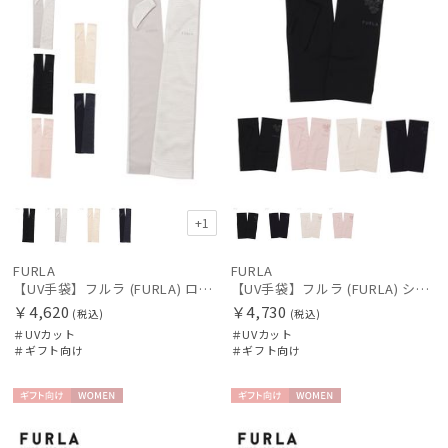
+1
FURLA
FURLA
【UV手袋】フルラ (FURLA) ロング ＵＶ手袋 ロゴ刺繍 指無し
【UV手袋】フルラ (FURLA) ショート ＵＶ手袋 シアーフラワー 指無し 接触冷感
￥4,620
￥4,730
(税込)
(税込)
＃UVカット
＃UVカット
＃ギフト向け
＃ギフト向け
ギフト
WOME
ギフト
WOME
向け
N
向け
N