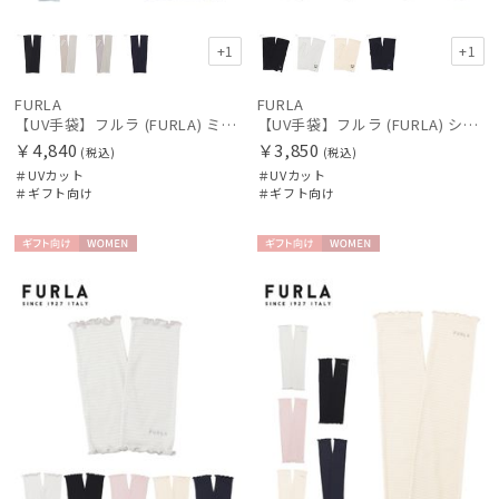
+1
+1
FURLA
FURLA
【UV手袋】フルラ (FURLA) ミディアム ＵＶ手袋 FURLAロゴ 指無し
【UV手袋】フルラ (FURLA) ショート ＵＶ手袋 ベア 指無し
￥4,840
￥3,850
(税込)
(税込)
＃UVカット
＃UVカット
＃ギフト向け
＃ギフト向け
ギフト
WOME
ギフト
WOME
向け
N
向け
N