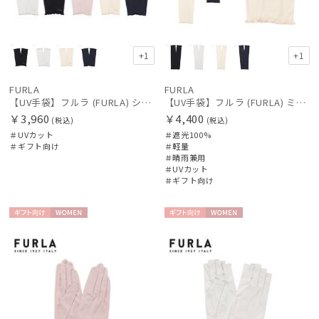
+1
+1
FURLA
FURLA
【UV手袋】フルラ (FURLA) ショート ＵＶ手袋 フリル 指無し
【UV手袋】フルラ (FURLA) ミディアム ＵＶ手袋 フリル 指無し
￥3,960
￥4,400
(税込)
(税込)
＃UVカット
＃遮光100%
＃ギフト向け
＃軽量
＃晴雨兼用
＃UVカット
＃ギフト向け
ギフト
WOME
ギフト
WOME
向け
N
向け
N