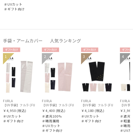
＃UVカット
＃ギフト向け
手袋・アームカバー 人気ランキング
ギフト
ギフト
ギフト
ギフ
1
2
3
4
WOME
WOME
WOME
WOM
向け
向け
向け
向け
N
N
N
N
FURLA
FURLA
FURLA
FURLA
【UV手袋】フルラ (FURLA) ロング ＵＶ手袋 リボン 指無し
【UV手袋】フルラ (FURLA) ミディアム ＵＶ手袋 リボン 指無
【UV手袋】フルラ (FURLA) ショ
【UV手袋
￥4,950
(税込)
￥4,400
(税込)
￥4,180
(税込)
￥3,960
＃UVカット
＃遮光100%
＃UVカット
＃遮光1
＃ギフト向け
＃晴雨兼用
＃ギフト向け
＃軽量
＃UVカット
＃晴雨
＃ギフト向け
＃UVカ