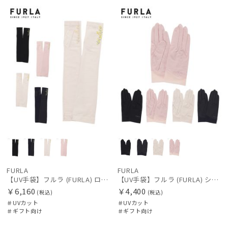
向け
N
向け
N
FURLA
FURLA
【UV手袋】フルラ (FURLA) ロング ＵＶ手袋 ミモザ 指無し 接触冷感
【UV手袋】フルラ (FURLA) ショート ＵＶ手袋 ロゴ刺繍 5本指 接触冷感
￥6,160
￥4,400
(税込)
(税込)
＃UVカット
＃UVカット
＃ギフト向け
＃ギフト向け