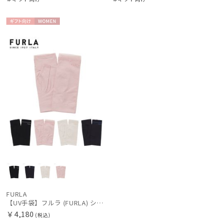
ギフト
WOME
向け
N
FURLA
【UV手袋】フルラ (FURLA) ショート ＵＶ手袋 ロゴ刺繍 指無し
￥4,180
(税込)