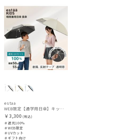
定
向け
レディース
メンズ
キッズ
価格の高い
順
カテゴリー
価格の低い
順
ブランド
人気順
売上点数順
傘機能
お気に入り
順
マフラー・ストール・スカーフ
帽子
estaa
WEB限定【通学用日傘】キッズ日傘 プレーン 遮光100 UV100 耐風
￥3,300
(税込)
その他
＃遮光100%
＃WEB限定
＃UVカット
＃ギフト向け
カラー