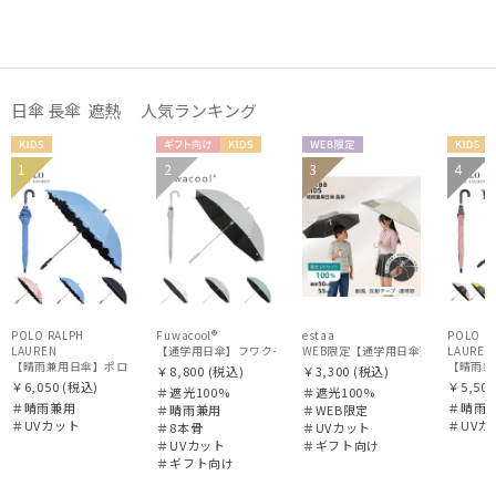
価格・割引率
日傘 長傘 遮熱 人気ランキング
在庫表示
KIDS
ギフト
KIDS
WEB限
KIDS
1
2
3
4
ギフト
KIDS
向け
定
販売状況
向け
入荷状況
POLO RALPH
Fuwacool®
estaa
POLO R
LAUREN
【通学用日傘】フワクール®（Fuwacool®） 遮光100 UV100
WEB限定【通学用日傘】キッズ日傘 プ
LAUREN
【晴雨兼用日傘】ポロ ラルフ ローレン (POLO RALPH LAUREN) フリルロゴ 通学用子供傘 一
【晴雨兼用
￥8,800
(税込)
￥3,300
(税込)
￥6,050
(税込)
￥5,500
＃遮光100%
＃遮光100%
＃晴雨兼用
＃晴雨
＃晴雨兼用
＃WEB限定
＃UVカット
＃UVカ
＃8本骨
＃UVカット
＃UVカット
＃ギフト向け
＃ギフト向け