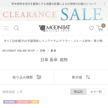
熊本県熊本地方を震源とする地震の影響によるお荷物のお届けについて
0
すべて
日傘
帽子
UV手袋
雨傘
レインアイテム
マフラー・ストール
財布・革小物
MOONBAT ONLINE SHOP
＞
日傘
＞
長傘
日傘 長傘 遮熱
表示
絞り込み検索
表示順
順
絞り込み
検索結果 : 1
件
商品別
カラー別
おすすめ
WEB限
ギフト
KIDS
新着