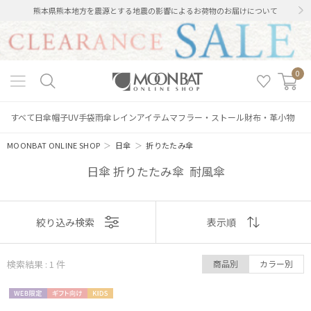
熊本県熊本地方を震源とする地震の影響によるお荷物のお届けについて
0
すべて
日傘
帽子
UV手袋
雨傘
レインアイテム
マフラー・ストール
財布・革小物
MOONBAT ONLINE SHOP
＞
日傘
＞
折りたたみ傘
日傘 折りたたみ傘 耐風傘
表示
絞り込み検索
表示順
絞り込み
順
検索結果 : 1
件
商品別
カラー別
おすすめ
WEB限
ギフト
KIDS
新着