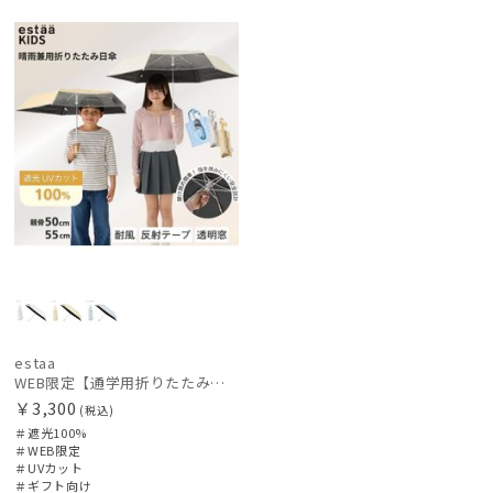
レディース
メンズ
キッズ
定
向け
価格の高い
順
カテゴリー
価格の低い
順
ブランド
人気順
売上点数順
傘機能
お気に入り
順
帽子
手袋・アームカバー
estaa
WEB限定【通学用折りたたみ日傘】キッズ日傘 プレーン 遮光100 UV100 耐風
￥3,300
(税込)
その他
＃遮光100%
＃WEB限定
＃UVカット
カラー
＃ギフト向け