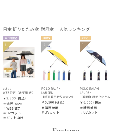
価格・割引率
日傘 折りたたみ傘 耐風傘 人気ランキング
在庫表示
WEB限
KIDS
KIDS
1
2
3
ギフト
KIDS
定
販売状況
向け
入荷状況
estaa
POLO RALPH
POLO RALPH
WEB限定【通学用折りたたみ日傘】キッズ日傘 プレーン 遮光100 UV100 耐風
LAUREN
LAUREN
【晴雨兼用折りたたみ日傘】ポロ ラルフ ローレン (POLO RALPH 
【晴雨兼用折りたたみ日傘】ポロ ラルフ ロ
￥3,300
(税込)
￥5,500
(税込)
￥6,050
(税込)
＃遮光100%
＃晴雨兼用
＃晴雨兼用
＃WEB限定
＃UVカット
＃UVカット
＃UVカット
＃ギフト向け