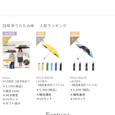
価格・割引率
日傘 折りたたみ傘 人気ランキング
在庫表示
WEB限
KIDS
KIDS
1
2
3
ギフト
KIDS
定
販売状況
向け
入荷状況
estaa
POLO RALPH
POLO RALPH
WEB限定【通学用折りたたみ日傘】キッズ日傘 プレーン 遮光100 UV100 耐風
LAUREN
LAUREN
【晴雨兼用折りたたみ日傘】ポロ ラルフ ローレン (POLO RALPH 
【晴雨兼用折りたたみ日傘】ポロ ラルフ ロ
￥3,300
(税込)
￥5,500
(税込)
￥6,050
(税込)
＃遮光100%
＃晴雨兼用
＃晴雨兼用
＃WEB限定
＃UVカット
＃UVカット
＃UVカット
＃ギフト向け