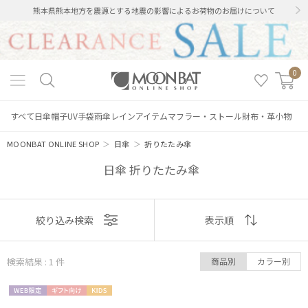
熊本県熊本地方を震源とする地震の影響によるお荷物のお届けについて
0
すべて
日傘
帽子
UV手袋
雨傘
レインアイテム
マフラー・ストール
財布・革小物
MOONBAT ONLINE SHOP
＞
日傘
＞
折りたたみ傘
日傘 折りたたみ傘
表示
絞り込み検索
表示順
絞り込み
順
検索結果 : 1
件
商品別
カラー別
おすすめ
WEB限
ギフト
KIDS
新着