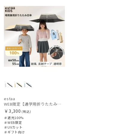
レディース
メンズ
キッズ
定
向け
価格の高い
順
カテゴリー
価格の低い
順
ブランド
人気順
傘機能
売上点数順
お気に入り
順
マフラー・ストール・スカーフ
帽子
estaa
WEB限定【通学用折りたたみ日傘】キッズ日傘 プレーン 遮光100 UV100 耐風
￥3,300
(税込)
その他
＃遮光100%
＃WEB限定
＃UVカット
カラー
＃ギフト向け