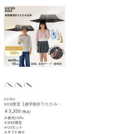
レディース
メンズ
キッズ
定
向け
価格の高い
順
カテゴリー
価格の低い
順
ブランド
人気順
売上点数順
傘機能
お気に入り
順
マフラー・ストール・スカーフ
帽子
estaa
WEB限定【通学用折りたたみ日傘】キッズ日傘 プレーン 遮光100 UV100 耐風
￥3,300
(税込)
その他
＃遮光100%
＃WEB限定
＃UVカット
カラー
＃ギフト向け