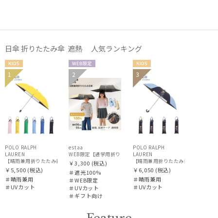
価格・割引率
日傘 折りたたみ傘 遮熱 人気ランキング
在庫表示
KIDS
WEB限
KIDS
1
2
3
ギフト
KIDS
定
販売状況
向け
入荷状況
POLO RALPH
estaa
POLO RALPH
LAUREN
WEB限定【通学用折りたたみ日傘】キッズ日傘 プレーン 遮光100
LAUREN
【晴雨兼用折りたたみ日傘】ポロ ラルフ ローレン (POLO RALPH LAUREN) ストライプグロ
【晴雨兼用折りたたみ日傘】ポロ ラルフ ロ
￥3,300
(税込)
￥5,500
(税込)
￥6,050
(税込)
＃遮光100%
＃晴雨兼用
＃晴雨兼用
＃WEB限定
＃UVカット
＃UVカット
＃UVカット
＃ギフト向け