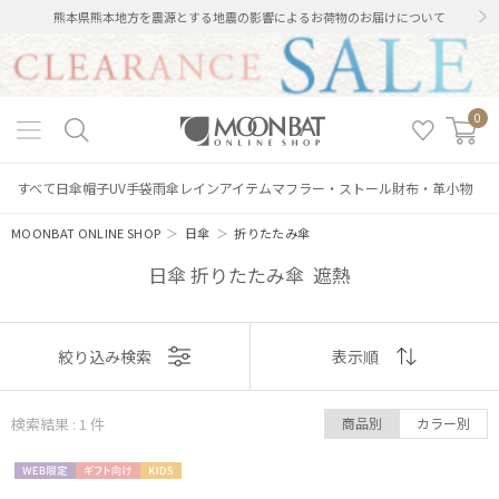
熊本県熊本地方を震源とする地震の影響によるお荷物のお届けについて
0
すべて
日傘
帽子
UV手袋
雨傘
レインアイテム
マフラー・ストール
財布・革小物
MOONBAT ONLINE SHOP
＞
日傘
＞
折りたたみ傘
日傘 折りたたみ傘 遮熱
表示
絞り込み検索
表示順
絞り込み
順
検索結果 : 1
件
商品別
カラー別
おすすめ
WEB限
ギフト
KIDS
新着