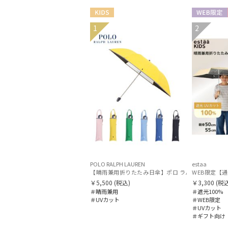
KIDS
WEB限定
1
2
KIDS
POLO RALPH LAUREN
estaa
【晴雨兼用折りたたみ日傘】ポロ ラルフ ローレン (POL
WEB限定【通
￥5,500
(税込)
￥3,300
(税込
＃晴雨兼用
＃遮光100%
＃UVカット
＃WEB限定
＃UVカット
＃ギフト向け