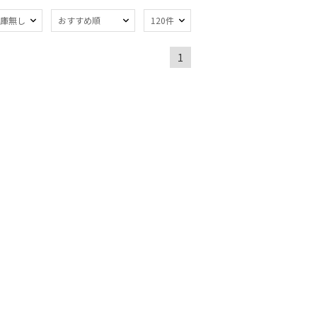
庫無し
おすすめ順
120件
熱
遮光
(14)
(3)
1
ジャンプ式
7)
(1)
線対策
自動開閉傘
(16)
(1)
：51～
簡単開閉傘
(11)
m
(2)
ミヤ
ウール
(1)
(1)