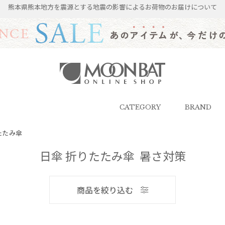
熊本県熊本地方を震源とする地震の影響によるお荷物のお届けについて
雨傘・日傘・マフラー・ストール・
帽子の通販｜MOONBAT ONLINE
SHOP（ムーンバットオンラインシ
CATEGORY
BRAND
ョップ）
たたみ傘
日傘 折りたたみ傘 暑さ対策
メンズ
商品を絞り込む
ブランド