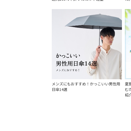
メンズにもおすすめ！かっこいい男性用
夏
日傘14選
む
紹