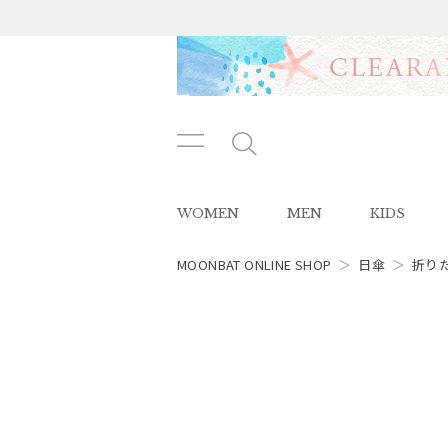
メニ
メ
ュー
ニ
ボタ
ュ
WOMEN
MEN
KIDS
ン
ー
ボ
タ
MOONBAT ONLINE SHOP
＞
日傘
＞
折り
ン
レディース
スタイル