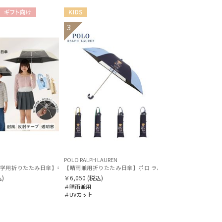
価格・割引率
ギフト向け
KIDS
3
価格 (円)
割引率 (%)
在庫表示
在庫あり
POLO RALPH LAUREN
O RALPH LAUREN) ストライプグログラン 通学用子供傘 一級遮光99.99% 遮熱 UV
学用折りたたみ日傘】キッズ日傘 プレーン 遮光100 UV100 耐風
【晴雨兼用折りたたみ日傘】ポロ ラルフ ローレン (POLO RALP
)
￥6,050
(税込)
販売状況
＃晴雨兼用
＃UVカット
通常
入荷状況