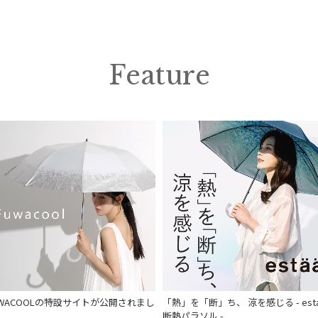
予約
新着
Feature
UWACOOLの特設サイトが公開されまし
「熱」を「断」ち、 涼を感じる - est
。
断熱パラソル -