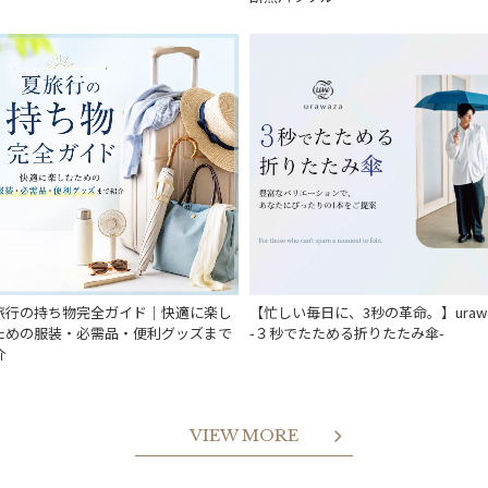
旅行の持ち物完全ガイド｜快適に楽し
【忙しい毎日に、3秒の革命。】urawa
ための服装・必需品・便利グッズまで
-３秒でたためる折りたたみ傘-
介
VIEW MORE