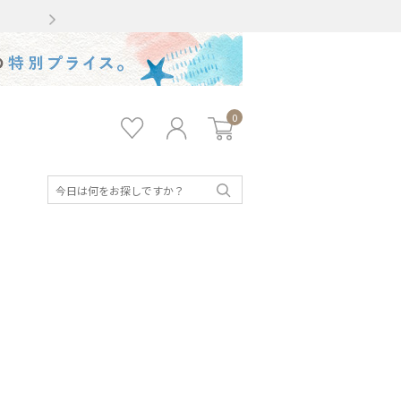
Gmailをお使いのお客様
0
お気
ロ
カー
に入
グ
ト
り
イ
ン
検
索
キッズ