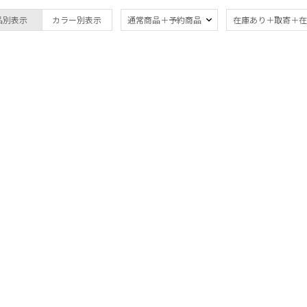
ブランド
傘機能
品別表示
カラー別表示
通常商品＋予約商品
在庫あり＋取寄＋在
estaa
晴雨兼用
遮
(17)
エスタ
一級遮光
UV
LANVIN en Bleu
(16)
(1
ランバン オン ブルー
暑さ対策
紫外
PAUL&JOE ACCESSOIRES
(17)
ポールアンドジョー アクセソワ
親骨：～50cm
親骨
POLO RALPH LAUREN
55c
(15)
ポロ ラルフ ローレン
ギフトにおすす
め
(1)
マフラー・ストール・スカーフ
ウォッシャブル
カシ
(1)