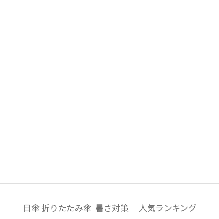
帽子
ウォッシャブル
遮
(1)
紫外線対策
暑さ
(4)
その他
WEB限定
メデ
(31)
(1)
カラー
日傘 折りたたみ傘 暑さ対策 人気ランキング