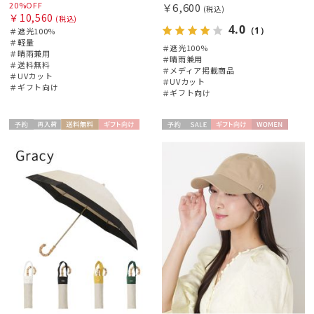
20%OFF
￥6,600
(税込)
￥10,560
(税込)
4.0
（1）
＃遮光100%
＃軽量
＃遮光100%
＃晴雨兼用
＃晴雨兼用
＃送料無料
＃メディア掲載商品
＃UVカット
＃UVカット
＃ギフト向け
＃ギフト向け
予約
再入
送料無
ギフト
予約
セー
ギフト
WOME
WOME
荷
料
向け
ル
向け
N
N