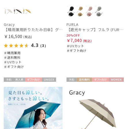
Gracy
FURLA
【晴雨兼用折りたたみ日傘】グレイシー (Gracy) Natural bicolor 遮光99% 遮熱 UV99％ 簡単開閉
【遮光キャップ】フルラ (FURLA) アーチロゴ キャップ 遮光UV帽子
20%OFF
￥16,500
(税込)
￥7,040
(税込)
4.3
（3）
＃UVカット
＃ギフト向け
＃晴雨兼用
＃送料無料
＃UVカット
＃ギフト向け
予約
再入
ギフト
UNISE
予約
送料無
ギフト
WOME
荷
向け
X
料
向け
N