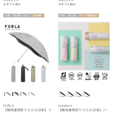
＃UVカット
＃UVカット
入荷状況
＃ギフト向け
＃ギフト向け
予約
再入
セー
送料無
予約
再入
メディア掲
ギフト
WOME
ギフト
UNISE
荷
ル
料
荷
載商品
向け
N
向け
X
FURLA
urawaza
【晴雨兼用折りたたみ日傘】フルラ (FURLA) ジッパー刺繍 遮光100 UV100 軽量
【晴雨兼用折りたたみ日傘】パッとさして、サッとしまえる傘コワザ(kowaza) ライトボーダー 50 遮光100% UV100%