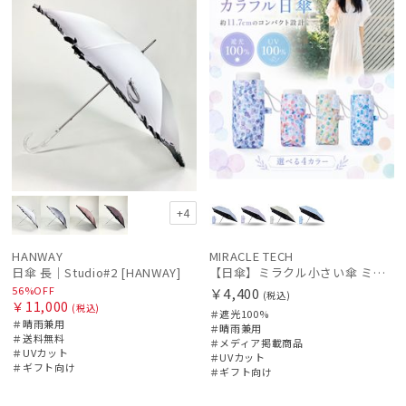
+4
HANWAY
MIRACLE TECH
日傘 長｜Studio#2 [HANWAY]
【日傘】ミラクル小さい傘 ミラクルテックプロ (MIRACLE TECH Pro) カラフルドット 晴雨兼用 遮光100
56%OFF
￥4,400
(税込)
￥11,000
(税込)
＃遮光100%
＃晴雨兼用
＃晴雨兼用
＃送料無料
＃メディア掲載商品
＃UVカット
＃UVカット
＃ギフト向け
＃ギフト向け