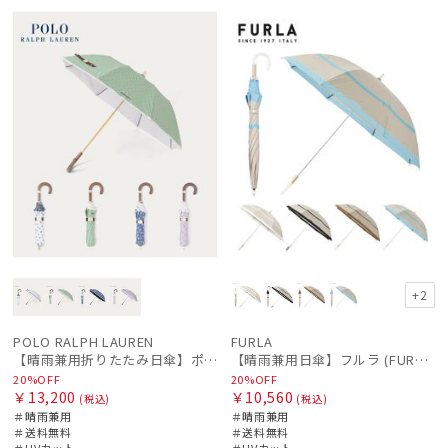
予約
再入
セー
送料無
予約
セー
送料無
ギフト
ギフト
WOME
WOME
荷
ル
料
ル
料
向け
傘機能
向け
N
N
帽子
その他
カラー
価格・割引率
+2
在庫表示
POLO RALPH LAUREN
FURLA
【晴雨兼用折りたたみ日傘】ポロ ラルフ ローレン (POLO RALPH LAUREN) WoodBloac Flower 遮光 UV 遮熱
【晴雨兼用日傘】フルラ (FURLA) 切り継ぎグログラン 一級遮光99.99％ 遮熱 UV 晴雨兼用 送料無料 可愛い
20%OFF
20%OFF
￥13,200
￥10,560
販売状況
(税込)
(税込)
＃晴雨兼用
＃晴雨兼用
＃送料無料
＃送料無料