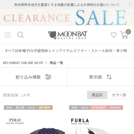
熊本県熊本地方を震源とする地震の影響によるお荷物のお届けについて
0
すべて
日傘
帽子
UV手袋
雨傘
レインアイテム
マフラー・ストール
財布・革小物
MOONBAT ONLINE SHOP
＞
商品一覧
表示
絞り込み検索
表示順
順
検索結果 : 14
件
商品別
カラー別
おすすめ
予約
再入
セー
送料無
予約
セー
ギフト
WOME
新着
ギフト
WOME
荷
ル
料
ル
向け
N
向け
N
価格の高い
順