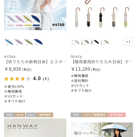
+1
estaa
Gracy
【折りたたみ断熱日傘】エスタ (estaa) ハニカム断熱パラソル グラデーション 折りたたみ傘 晴雨兼用 遮光100 UV100
【晴雨兼用折りたたみ日傘】グレイシー (Gracy) Tender bicolor 一級遮光99.99% 遮熱 UV99％ 簡単開閉
￥6,930
￥13,200
(税込)
(税込)
＃晴雨兼用
4.0
（1）
＃送料無料
＃UVカット
＃遮光100%
＃ギフト向け
＃晴雨兼用
＃UVカット
＃ギフト向け
予約
NEW
セー
送料無
予約
メディア掲
ギフト
ギフト
WOME
UNISE
ル
料
載商品
向け
向け
N
X