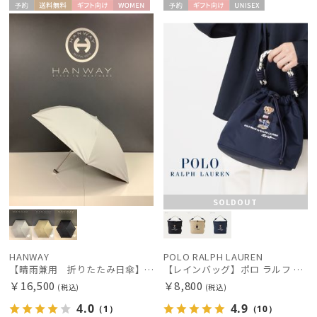
予約
送料無
ギフト
WOME
予約
ギフト
UNISE
料
向け
N
向け
X
SOLDOUT
HANWAY
POLO RALPH LAUREN
【晴雨兼用 折りたたみ日傘】ハンウェイ（ＨＡＮＷＡＹ）One point glory（ワンポイント・グローリー）
【レインバッグ】ポロ ラルフ ローレン（POLO RALPH LAUREN）ワンポイントベア刺繍ショルダーレインバッグ
￥16,500
￥8,800
(税込)
(税込)
4.0
4.9
（1）
（10）