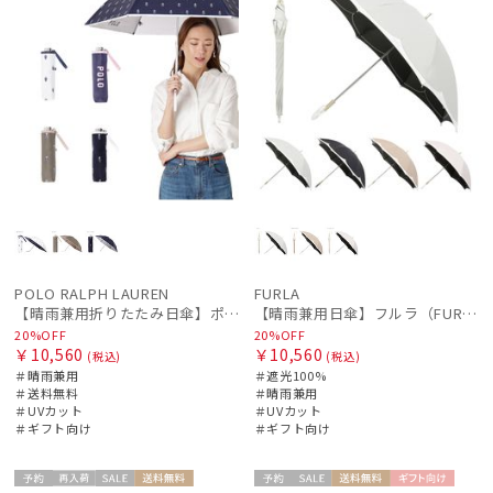
価格の低い
順
人気順
売上点数順
絞り込み
お気に入り
順
POLO RALPH LAUREN
FURLA
【晴雨兼用折りたたみ日傘】ポロ ラルフ ローレン (POLO RALPH LAUREN) カラーベア 遮光 遮熱 UV 晴雨兼用
【晴雨兼用日傘】フルラ（FURLA）バイカラーカットワーク 遮光100 UV100 軽量
レディース
メンズ
キッズ
20%OFF
20%OFF
￥10,560
￥10,560
(税込)
(税込)
＃晴雨兼用
＃遮光100%
カテゴリー
＃送料無料
＃晴雨兼用
＃UVカット
＃UVカット
＃ギフト向け
＃ギフト向け
ブランド