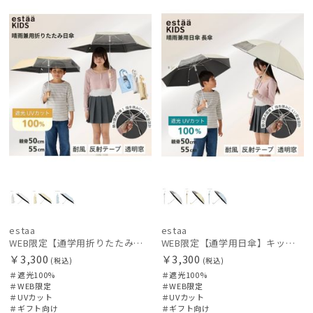
定
向け
定
向け
価格の高い
カテゴリー
順
価格の低い
ブランド
順
人気順
カラー
売上点数順
価格・割引率
お気に入り
順
在庫表示
estaa
estaa
販売状況
WEB限定【通学用折りたたみ日傘】キッズ日傘 プレーン 遮光100 UV100 耐風
WEB限定【通学用日傘】キッズ日傘 プレーン 遮光100 UV100 耐風
￥3,300
￥3,300
(税込)
(税込)
＃遮光100%
＃遮光100%
入荷状況
＃WEB限定
＃WEB限定
＃UVカット
＃UVカット
＃ギフト向け
＃ギフト向け