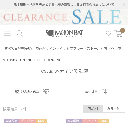
熊本県熊本地方を震源とする地震の影響によるお荷物のお届けについて
0
すべて
日傘
帽子
UV手袋
雨傘
レインアイテム
マフラー・ストール
財布・革小物
MOONBAT ONLINE SHOP
＞
商品一覧
estaa メディアで話題
絞り込み
表示
絞り込み検索
表示順
順
検索結果 : 2
件
商品別
カラー別
おすすめ
レディース
メンズ
キッズ
WEB限
ギフト
KIDS
WEB限
ギフト
KIDS
新着