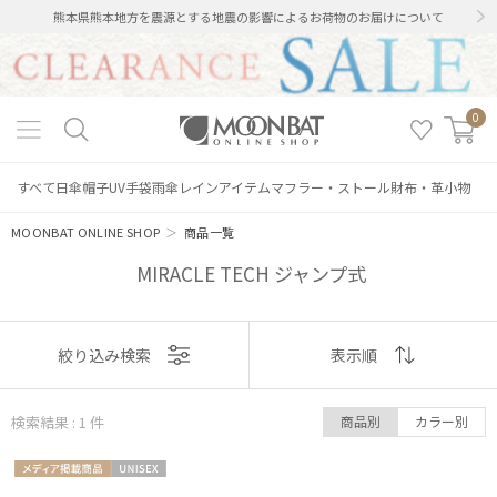
熊本県熊本地方を震源とする地震の影響によるお荷物のお届けについて
0
すべて
日傘
帽子
UV手袋
雨傘
レインアイテム
マフラー・ストール
財布・革小物
MOONBAT ONLINE SHOP
＞
商品一覧
MIRACLE TECH ジャンプ式
絞り込み
表示
絞り込み検索
表示順
順
検索結果 : 1
件
商品別
カラー別
おすすめ
レディース
メンズ
キッズ
メディア掲
UNISE
新着