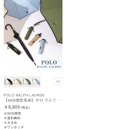
定
料
X
価格の高い
カテゴリー
順
価格の低い
ブランド
順
人気順
カラー
売上点数順
価格・割引率
お気に入り
順
在庫表示
+1
POLO RALPH LAUREN
販売状況
【WEB限定雨傘】ポロ ラルフ ローレン（POLO RALPH LAUREN）FLAG ベア
￥8,800
(税込)
＃WEB限定
入荷状況
＃送料無料
＃大きめ
＃ワンタッチ