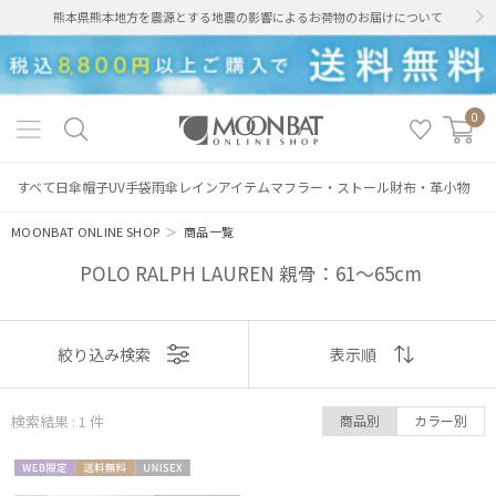
熊本県熊本地方を震源とする地震の影響によるお荷物のお届けについて
0
すべて
日傘
帽子
UV手袋
雨傘
レインアイテム
マフラー・ストール
財布・革小物
MOONBAT ONLINE SHOP
＞
商品一覧
POLO RALPH LAUREN 親骨：61～65cm
絞り込み
表示
絞り込み検索
表示順
順
検索結果 : 1
件
商品別
カラー別
おすすめ
レディース
メンズ
キッズ
WEB限
送料無
UNISE
新着