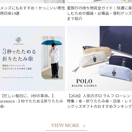
メンズにもおすすめ！かっこいい男性
夏旅行の持ち物完全ガイド｜快適に楽
用日傘14選
しむための服装・必需品・便利グッズ
まで紹介
【忙しい毎日に、3秒の革命。】
【2026】人気のポロ ラルフ ローレン
urawaza -３秒でたためる折りたたみ
特集｜傘・折りたたみ傘・日傘・レイ
傘-
ングッズギフトのおすすめランキング
VIEW MORE