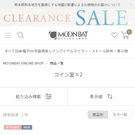
熊本県熊本地方を震源とする地震の影響によるお荷物のお届けについて
0
すべて
日傘
帽子
UV手袋
雨傘
レインアイテム
マフラー・ストール
財布・革小物
MOONBAT ONLINE SHOP
＞
商品一覧
コイン室×2
絞り込み
表示
絞り込み検索
表示順
順
検索結果 : 1
件
商品別
カラー別
おすすめ
レディース
メンズ
キッズ
ギフト
MEN
新着