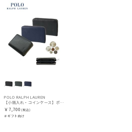
向け
カテゴリー
価格の高い
順
価格の低い
ブランド
順
人気順
カラー
売上点数順
価格・割引率
お気に入り
順
在庫表示
POLO RALPH LAUREN
販売状況
【小銭入れ・コインケース】ポロ ラルフ ローレン (POLO RALPH LAUREN) エンボスレザー ジップ コインケース
￥7,700
(税込)
＃ギフト向け
入荷状況