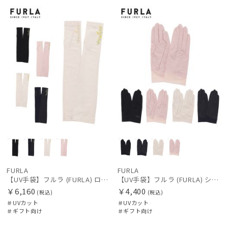
向け
N
向け
N
FURLA
FURLA
【UV手袋】フルラ (FURLA) ロング ＵＶ手袋 ミモザ 指無し 接触冷感
【UV手袋】フルラ (FURLA) ショート ＵＶ手袋 ロゴ刺繍 5本指 接触冷感
￥6,160
￥4,400
(税込)
(税込)
＃UVカット
＃UVカット
＃ギフト向け
＃ギフト向け