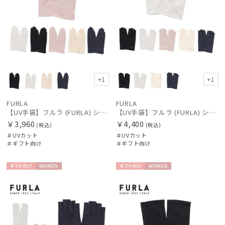
+1
+1
FURLA
FURLA
【UV手袋】フルラ (FURLA) ショート ＵＶ手袋 ロゴ刺繍 5本指
【UV手袋】フルラ (FURLA) ショート ＵＶ手袋 ロゴ刺繍 指切り
￥3,960
￥4,400
(税込)
(税込)
＃UVカット
＃UVカット
＃ギフト向け
＃ギフト向け
ギフト
WOME
ギフト
WOME
向け
N
向け
N