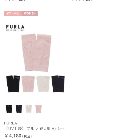
ギフト
WOME
向け
N
FURLA
【UV手袋】フルラ (FURLA) ショート ＵＶ手袋 ロゴ刺繍 指無し
￥4,180
(税込)