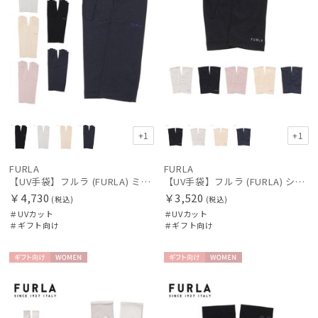
+1
+1
FURLA
FURLA
【UV手袋】フルラ (FURLA) ミディアム ＵＶ手袋 ロゴ刺繍 指切り
【UV手袋】フルラ (FURLA) ショート ＵＶ手袋 ロゴ刺繍 指無し
￥4,730
￥3,520
(税込)
(税込)
＃UVカット
＃UVカット
＃ギフト向け
＃ギフト向け
ギフト
WOME
ギフト
WOME
向け
N
向け
N