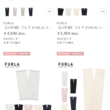
+1
+1
FURLA
FURLA
【UV手袋】フルラ (FURLA) ミディアム ＵＶ手袋 FURLAロゴ 指無し
【UV手袋】フルラ (FURLA) ショート ＵＶ手袋 ベア 指無し
￥4,840
￥3,850
(税込)
(税込)
＃UVカット
＃UVカット
＃ギフト向け
＃ギフト向け
ギフト
WOME
ギフト
WOME
向け
N
向け
N