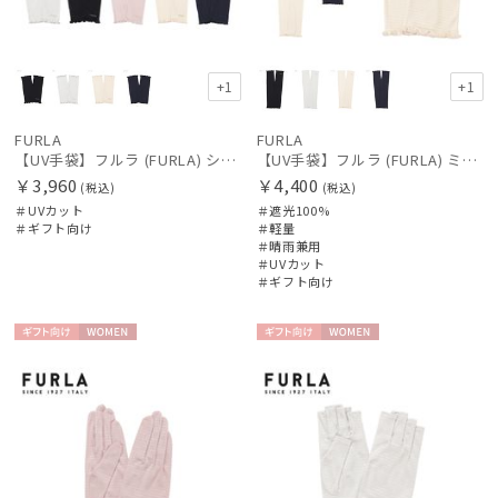
+1
+1
FURLA
FURLA
【UV手袋】フルラ (FURLA) ショート ＵＶ手袋 フリル 指無し
【UV手袋】フルラ (FURLA) ミディアム ＵＶ手袋 フリル 指無し
￥3,960
￥4,400
(税込)
(税込)
＃UVカット
＃遮光100%
＃ギフト向け
＃軽量
＃晴雨兼用
＃UVカット
＃ギフト向け
ギフト
WOME
ギフト
WOME
向け
N
向け
N