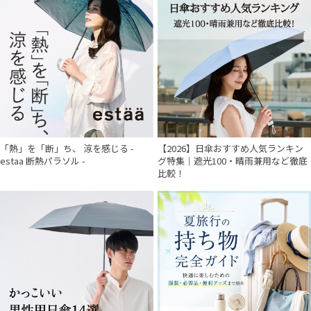
「熱」を「断」ち、 涼を感じる -
【2026】日傘おすすめ人気ランキン
estaa 断熱パラソル -
グ特集｜遮光100・晴雨兼用など徹底
比較！