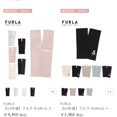
ギフト
WOME
ギフト
WOME
向け
N
向け
N
レディース
メンズ
キッズ
カテゴリー
ブランド
傘機能
+1
+1
マフラー・ストール・スカーフ
FURLA
FURLA
【UV手袋】フルラ (FURLA) ミディアム ＵＶ手袋 リボン 指無し
【UV手袋】フルラ (FURLA) ショート ＵＶ手袋 ハートベア 指無し
帽子
￥4,400
￥3,960
(税込)
(税込)