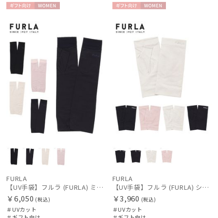
ギフト
WOME
ギフト
WOME
向け
N
向け
N
FURLA
FURLA
【UV手袋】フルラ (FURLA) ミディアム ＵＶ手袋 ロゴ刺繍 指無し 接触冷感
【UV手袋】フルラ (FURLA) ショート ＵＶ手袋 ラインストーンロゴ 指無し
￥6,050
￥3,960
(税込)
(税込)
＃UVカット
＃UVカット
＃ギフト向け
＃ギフト向け