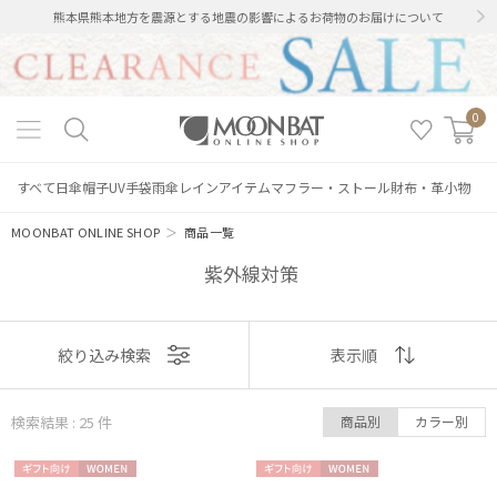
熊本県熊本地方を震源とする地震の影響によるお荷物のお届けについて
0
すべて
日傘
帽子
UV手袋
雨傘
レインアイテム
マフラー・ストール
財布・革小物
MOONBAT ONLINE SHOP
＞
商品一覧
紫外線対策
表示
絞り込み検索
表示順
順
検索結果 : 25
件
商品別
カラー別
おすすめ
ギフト
WOME
ギフト
WOME
新着