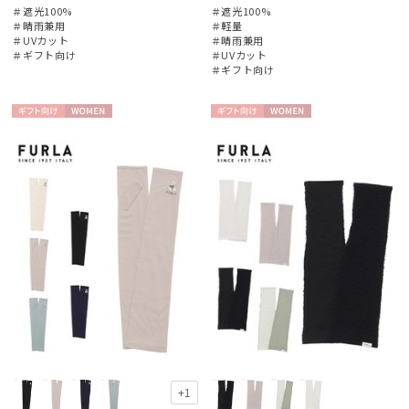
＃遮光100%
＃遮光100%
＃晴雨兼用
＃軽量
手袋・アームカバー
＃UVカット
＃晴雨兼用
＃ギフト向け
＃UVカット
＃ギフト向け
その他
ギフト
WOME
ギフト
WOME
カラー
向け
N
向け
N
価格・割引率
在庫表示
販売状況
入荷状況
+1