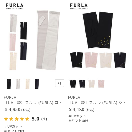
向け
N
向け
N
価格の高い
順
価格の低い
順
人気順
売上点数順
お気に入り
順
+1
FURLA
FURLA
【UV手袋】フルラ (FURLA) ロング ＵＶ手袋 リボン 指無し
【UV手袋】フルラ (FURLA) ショート ＵＶ手袋 ミモザ 指無し 接触冷感
￥4,950
￥4,180
(税込)
(税込)
＃UVカット
5.0
（1）
＃ギフト向け
＃UVカット
絞り込み
＃ギフト向け