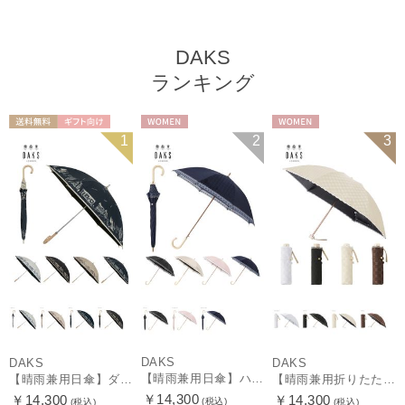
DAKS
ランキング
送料無料
ギフト向け
WOMEN
WOMEN
1
2
3
WOMEN
DAKS
DAKS
DAKS
【晴雨兼用日傘】ハウスチェック×オーガンジーレース 遮光率99.99％以上 UV99%以上 軽量 日本製
【晴雨兼用日傘】ダックス（DAKS）街並み 遮光99.99％ UV99％ 軽量
【晴雨兼用折りたたみ日傘】ロゴジャガード×刺繍 遮光率99.99％以上 UV99%以上 軽量 日本製
￥14,300
￥14,300
￥14,300
(税込)
(税込)
(税込)