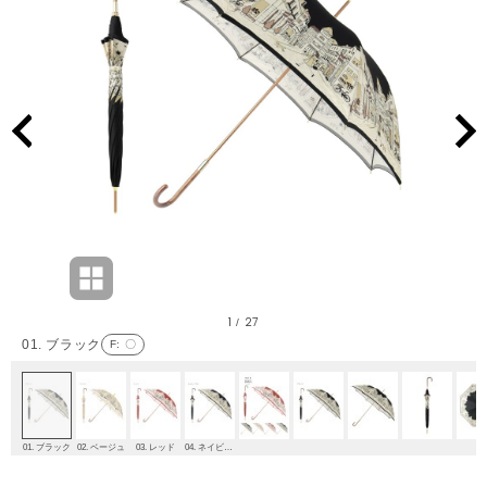
1
27
/
01. ブラック
F
: 〇
01. ブラック
02. ベージュ
03. レッド
04. ネイビーブルー