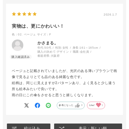
2026.1.7
実物は、更にかわいい！
色：02. ベージュ
サイズ：F
かさまる。
年代:
50代
性別:
女性
身長:
161～165cm
購入の決めて:
デザイン
職業:
会社員
都道府県:
大阪府
ベージュと記載されていましたが、光沢のある薄いブラウンで画
像で見るよりとても品のある綺麗な色です。
絵柄は、同じに見えますが2パターンあり、よく見ると少し違う
所も絵本みたいで良いです。
雨の日にこの傘をさせると思うと嬉しくなります。
参考になった
0
Like!
1
絞り込み
表示：新しい順