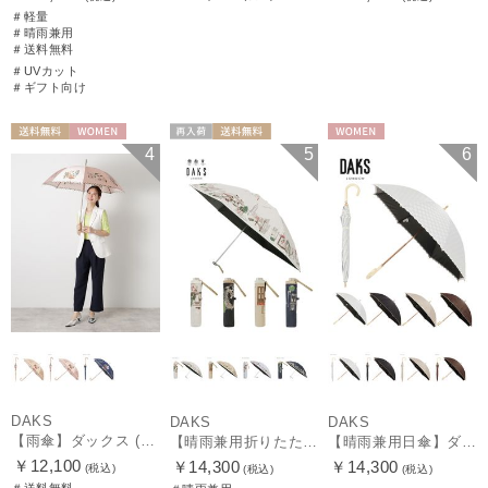
＃軽量
＃晴雨兼用
＃送料無料
＃UVカット
＃ギフト向け
送料無料
WOMEN
再入荷
送料無料
WOMEN
4
5
6
ギフト向け
WOMEN
DAKS
DAKS
DAKS
【雨傘】ダックス (DAKS) ダックスベア サテン
【晴雨兼用折りたたみ日傘】ダックス（DAKS）街並み 遮光100％ UV100％ 軽量 日本製
【晴雨兼用日傘】ダックス（DAKS）ロゴジャガード×刺繍 遮光99.99％ UV99％ 日本製
￥12,100
￥14,300
￥14,300
(税込)
(税込)
(税込)
＃送料無料