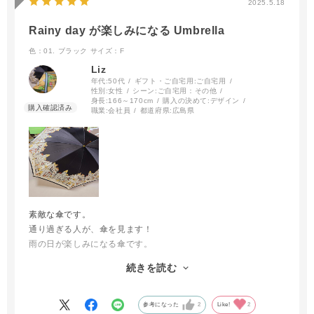
2025.5.18
Rainy day が楽しみになる Umbrella
色：01. ブラック
サイズ：F
Liz
年代:
50代
ギフト・ご自宅用:
ご自宅用
性別:
女性
シーン:
ご自宅用：その他
身長:
166～170cm
購入の決めて:
デザイン
職業:
会社員
都道府県:
広島県
素敵な傘です。
通り過ぎる人が、傘を見ます！
雨の日が楽しみになる傘です。
エレガントです。
続きを読む
作りもしっかりしています。
大満足です！
色違いもほしいです、おすすめ！
参考になった
2
Like!
2