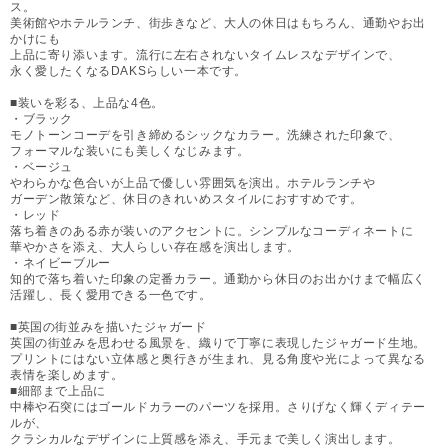
ス。
美術館やホテルランチ、街歩きなど、大人の休日はもちろん、通勤やお出
かけにも
上品に寄り添います。流行に左右されないタイムレスなデザインで、
永く愛したくなるDAKSらしい一本です。
■装いを彩る、上品な4色。
・ブラック
モノトーンコーデを引き締めるシックなカラー。洗練された印象で、
フォーマルな装いにも美しくなじみます。
・ベージュ
やわらかな色合いが上品で優しい雰囲気を演出。ホテルランチや
ガーデン散策など、休日のきれいめスタイルにおすすめです。
・レッド
落ち着きのある赤が装いのアクセントに。シンプルなコーディネートに
華やかさを添え、大人らしい存在感を演出します。
・ネイビーブルー
知的で落ち着いた印象の定番カラー。通勤から休日のお出かけまで幅広く
活躍し、長く愛用できる一色です。
■英国の街並みを描いたジャガード
英国の街並みを思わせる風景を、織りで丁寧に表現したジャガード生地。
プリントにはない立体感と奥行きが生まれ、見る角度や光によって異なる
表情を楽しめます。
■細部まで上品に
中棒や石突にはゴールドカラーのパーツを採用。さりげなく輝くディテー
ルが、
クラシカルなデザインに上質感を添え、手元まで美しく演出します。