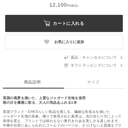
12,100
円(税込)
カートに入れる
お気に入りに追加
返品・キャンセルについて
ギフトラッピングについて
商品説明
サイズ
英国の風景を描いた、上質なジャガード生地を使用
雨の日を優雅に彩る、大人の気品あふれる1本
英国ブランド・DAKSらしい気品を感じる、繊細な街並みを描いた
ジャガード生地の長傘。織りで表現された風景は、光の当たり方によって
表情を変え、プリントでは味わえない奥行きのある美しさを楽しめます。
中棒や石突にあしらわれたゴールドのパーツが、さりげない上質感をプラ