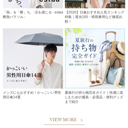
「熱」を「断」ち、 涼を感じる - estaa
【2026】日傘おすすめ人気ランキング
断熱パラソル -
特集｜遮光100・晴雨兼用など徹底比
較！
メンズにもおすすめ！かっこいい男性
夏旅行の持ち物完全ガイド｜快適に楽
用日傘14選
しむための服装・必需品・便利グッズ
まで紹介
VIEW MORE