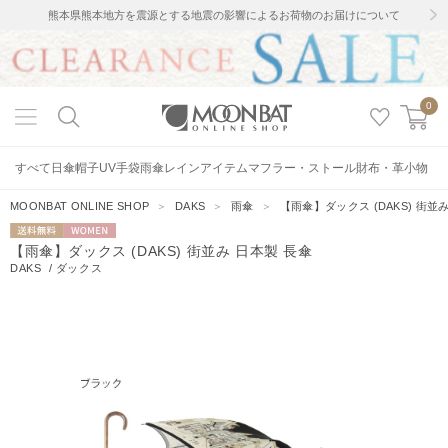
熊本県熊本地方を震源とする地震の影響によるお荷物のお届けについて
0
すべて
日傘
帽子
UV手袋
雨傘
レインアイテム
マフラー・ストール
財布・革小物
MOONBAT ONLINE SHOP
＞
DAKS
＞
雨傘
＞
【雨傘】ダックス (DAKS) 街並
送料無料
WOMEN
【雨傘】ダックス (DAKS) 街並み 日本製 長傘
DAKS
/
ダックス
31