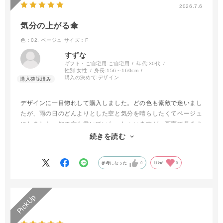
2026.7.6
気分の上がる傘
色：02. ベージュ
サイズ：F
すずな
ギフト・ご自宅用:
ご自宅用
年代:
30代
性別:
女性
身長:
156～160cm
購入の決めて:
デザイン
デザインに一目惚れして購入しました。どの色も素敵で迷いまし
たが、雨の日のどんよりとした空と気分を晴らしたくてベージュ
にしました。他の方も書いていらっしゃいますが、画面で見るよ
りも落ち着いた色合いで、どことなく上品な雰囲気です。雨の日
続きを読む
が楽しみになりました。
参考になった
0
Like!
0