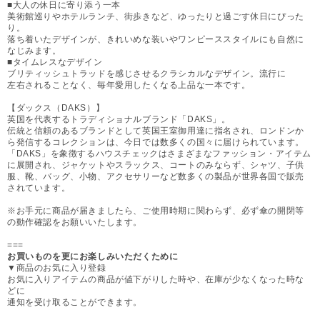
■大人の休日に寄り添う一本
美術館巡りやホテルランチ、街歩きなど、ゆったりと過ごす休日にぴった
り。
落ち着いたデザインが、きれいめな装いやワンピーススタイルにも自然に
なじみます。
■タイムレスなデザイン
ブリティッシュトラッドを感じさせるクラシカルなデザイン。流行に
左右されることなく、毎年愛用したくなる上品な一本です。
【ダックス（DAKS）】
英国を代表するトラディショナルブランド「DAKS」。
伝統と信頼のあるブランドとして英国王室御用達に指名され、ロンドンか
ら発信するコレクションは、今日では数多くの国々に届けられています。
「DAKS」を象徴するハウスチェックはさまざまなファッション・アイテム
に展開され、ジャケットやスラックス、コートのみならず、シャツ、子供
服、靴、バッグ、小物、アクセサリーなど数多くの製品が世界各国で販売
されています。
※お手元に商品が届きましたら、ご使用時期に関わらず、必ず傘の開閉等
の動作確認をお願いいたします。
===
お買いものを更にお楽しみいただくために
▼商品のお気に入り登録
お気に入りアイテムの商品が値下がりした時や、在庫が少なくなった時な
どに
通知を受け取ることができます。