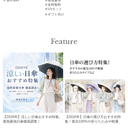
＃晴雨兼用
＃送料無料
＃UVカット
＃ギフト向け
Feature
【2026年】涼しい日傘おすすめ特集。
【2026年】日傘の選び方おすすめ特
遮熱最強日傘徹底調査！
集！遮光100%や折りたたみや軽量