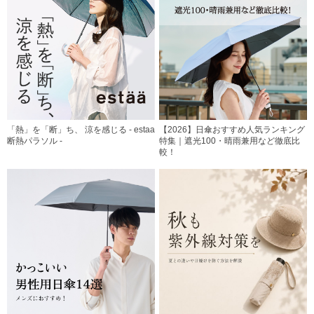
「熱」を「断」ち、 涼を感じる - estaa
【2026】日傘おすすめ人気ランキング
断熱パラソル -
特集｜遮光100・晴雨兼用など徹底比
較！