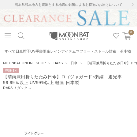
熊本県熊本地方を震源とする地震の影響によるお荷物のお届けについて
0
すべて
日傘
帽子
UV手袋
雨傘
レインアイテム
マフラー・ストール
財布・革小物
MOONBAT ONLINE SHOP
＞
DAKS
＞
日傘
＞
【晴雨兼用折りたたみ日傘】ロゴジャ
WOMEN
【晴雨兼用折りたたみ日傘】ロゴジャガード×刺繍 遮光率
99.99％以上 UV99%以上 軽量 日本製
DAKS
/
ダックス
7