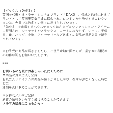
【ダックス（DAKS）】
英国を代表するトラディショナルブランド「DAKS」。伝統と信頼のあるブ
ランドとして英国王室御用達に指名され、ロンドンから発信するコレクシ
ョンは、今日では数多くの国々に届けられています。
「DAKS」を象徴するハウスチェックはさまざまなファッション・アイテム
に展開され、ジャケットやスラックス、コートのみならず、シャツ、子供
服、靴、バッグ、小物、アクセサリーなど数多くの製品が世界各国で販売
されています。
※お手元に商品が届きましたら、ご使用時期に関わらず、必ず傘の開閉等
の動作確認をお願いいたします。
===
お買いものを更にお楽しみいただくために
▼商品のお気に入り登録
お気に入りアイテムの商品が値下がりした時や、在庫が少なくなった時な
どに
通知を受け取ることができます。
▼お得なメルマガ登録
新作の情報をいち早く受け取ることができます。
メルマガ登録はこちらから▼
===