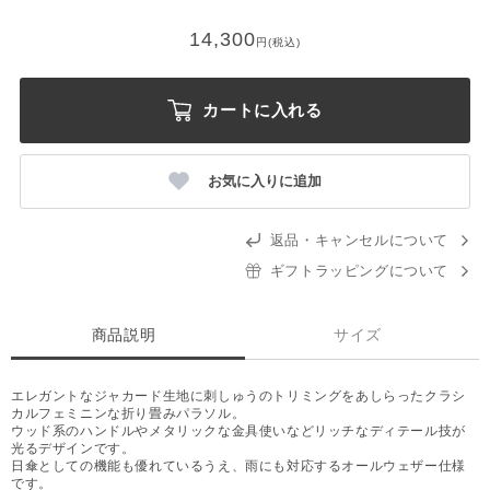
14,300
円(税込)
カートに入れる
お気に入りに追加
返品・キャンセルについて
ギフトラッピングについて
商品説明
サイズ
エレガントなジャカード生地に刺しゅうのトリミングをあしらったクラシ
カルフェミニンな折り畳みパラソル。
ウッド系のハンドルやメタリックな金具使いなどリッチなディテール技が
光るデザインです。
日傘としての機能も優れているうえ、雨にも対応するオールウェザー仕様
です。