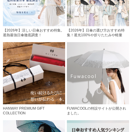
【2026年】涼しい日傘おすすめ特集。
【2026年】日傘の選び方おすすめ特
遮熱最強日傘徹底調査！
集！遮光100%や折りたたみや軽量
HANWAY PREMIUM GIFT
FUWACOOLの特設サイトが公開され
COLLECTION
ました。