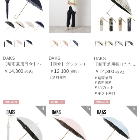
DAKS
DAKS
DAKS
【晴雨兼用日傘】ハウスチェック×オーガンジーレース 遮光率99.99％以上 UV99%以上 軽量 日本製
【雨傘】ダックス (DAKS) ダックスベア サテン
【晴雨兼用折りたたみ日傘】ダックス（DAKS）街並み 遮光100％ UV100％ 軽量 日本製
￥14,300
￥12,100
￥14,300
(税込)
(税込)
(税込)
＃送料無料
＃晴雨兼用
＃送料無料
＃UVカット
＃ギフト向け
WOMEN
WOMEN
WOMEN
4
5
6