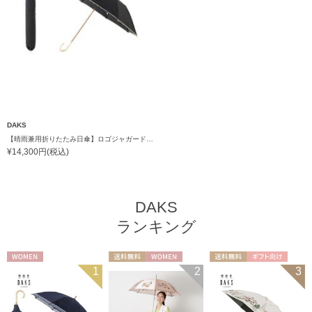
DAKS
【晴雨兼用折りたたみ日傘】ロゴジャガード×刺繍 遮光率99.99％以上 UV99%以上 軽量 日本製
¥14,300円(税込)
DAKS
ランキング
WOMEN
送料無料
WOMEN
送料無料
ギフト向け
1
2
3
WOMEN