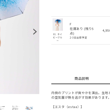
F
在庫あり (残り
5
4,9
点)
01. ネイ
2-3日出荷予定
ビーブル
ー
商品説明
内側のプリントが爽やかを演出。生地
の空気層が熱を逃がす効果があります
【エスタ（estaa）】