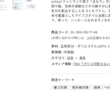
estaa=フィンランド語で「まもり」
雨や風、気候の変動などから緩やかに
気分を創出することをコンセプトに、
傘を基盤としたライフスタイル全般に
て、使って、ハッピーになれるモノを
商品コード :
31-230-30177-06
(お問い合わせの際には、上記品番をお伝
素材 :
生地部分：ポリエステル100％
原産国 :
中国製
カテゴリ :
日傘
>
長傘
メディア情報 :
TBS「マツコの知らな
関連キーワード
暑さ対策
紫外線対策
親骨：～5