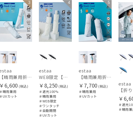
3
4
5
UNISEX
estaa
estaa
estaa
【晴雨兼用折りたたみ日傘】エスタ(estaa)REIKYAKUパラソル 50㎝ 世界初の放射冷却素材ラディクール 遮光100 UV100
WEB限定【晴雨兼用自動開閉日傘】エスタ(estaa)REIKYAKUパラソル 55㎝ ラディクール 遮光100 UV100 ワンタッチ開閉
【晴雨兼用折りたたみ日傘】エスタ(estaa)REIKYAKUパラソル 54㎝ 世界初の放射冷却素材ラディクール 遮光100 UV100 耐風
estaa
￥6,600
￥8,250
￥7,700
(税込)
(税込)
(税込)
＃晴雨兼用
＃遮光100%
＃晴雨兼用
＃UVカット
＃晴雨兼用
＃UVカット
￥6,6
＃WEB限定
＃遮光10
＃ワンタッチ
＃晴雨兼
＃自動開閉
＃UVカット