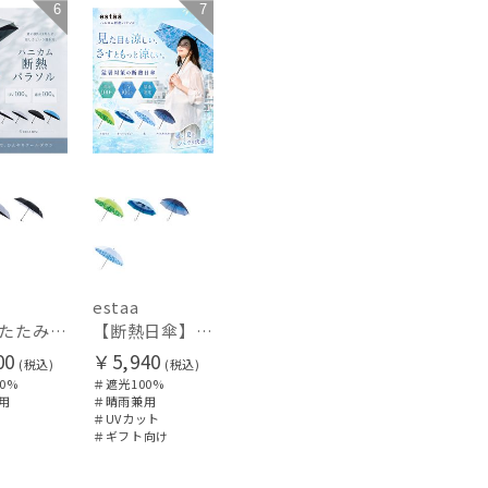
6
7
UNISEX
estaa
【折りたたみ断熱日傘】エスタ (estaa) ハニカム断熱パラソル 55㎝ 折りたたみ傘 晴雨兼用 遮光100 UV100
【断熱日傘】エスタ (estaa) ハニカム断熱パラソル 晴雨兼用 遮光100 UV100
00
￥5,940
(税込)
(税込)
0%
＃遮光100%
用
＃晴雨兼用
＃UVカット
＃ギフト向け