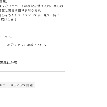
の意味。
身を守りつつ、その状況を受け入れ、楽しむ
天気と暮らす日常を彩ります。
喜びをもたらすブランドです。見て、持っ
お届けします。
え下さい。)
 シート部分：アルミ蒸着フィルム
い世界」
掲載
0cm
メディアで話題