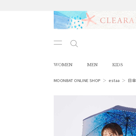
メニ
メ
ュー
ニ
ボタ
ュ
WOMEN
MEN
KIDS
ン
ー
ボ
タ
MOONBAT ONLINE SHOP
＞
estaa
＞
日
ン