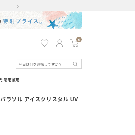
Gmailをお使いのお客様
0
お気
ロ
カー
に入
グ
ト
り
イ
ン
検
索
遮光 晴雨兼用
断熱パラソル アイスクリスタル UV