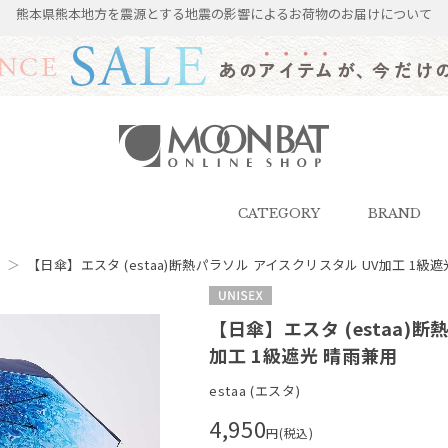
熊本県熊本地方を震源とする地震の影響によるお荷物のお届けについて
雨傘・日傘・マフラー・ストール・
帽子の通販｜MOONBAT ONLINE
SHOP（ムーンバットオンラインシ
CATEGORY
BRAND
ョップ）
傘
＞
【日傘】エスタ (estaa)断熱パラソル アイスクリスタル UV加工 1級
UNISEX
【日傘】エスタ (estaa)
加工 1級遮光 晴雨兼用
estaa (エスタ)
4,950
円(税込)