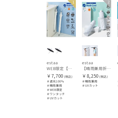
1
2
UNISEX
estaa
estaa
WEB限定【晴雨兼用日傘】エスタ(estaa)REIKYAKUパラソル 55㎝ ラディクール 遮光100 UV100 ボタンジャンプ
【晴雨兼用折りたたみ日傘】エスタ(estaa)REIKYAKUパラソル 大きめ60㎝ 世界初の放射冷却素材ラディクール 遮光100 UV100 耐風
￥7,700
￥8,250
(税込)
(税込)
＃遮光100%
＃晴雨兼用
＃晴雨兼用
＃UVカット
＃WEB限定
＃ワンタッチ
＃UVカット