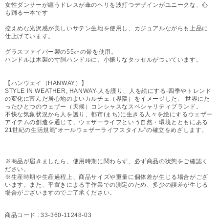
女性ダンサーが纏うドレスが傘のヘリを波打つデザインがユニークな、心
も踊る一本です
控えめな光沢感が美しいサテン生地を使用し、カジュアルながらも上品に
仕上げています。
グラスファイバー製の55㎝の骨を使用。
ハンドルは木製の寸胴ハンドルに、小振りなタッセルがついています。
【ハンウェイ（HANWAY）】
STYLE IN WEATHER, HANWAY-人を護り、人を絵にする-四季やトレンド
の変化に富んだ居心地のよいカルチェ（界隈）をイメージした、 世界にた
ったひとつのウェザー（天候）コンシャスなスペシャリティブランド。
不快な気象状況から人を護り、都市(まち)に生きる人々を絵にするウェザー
アイテムの創造を通じて、ウェザーライフという自然・環境とともにある
21世紀の生活規範“オールウェザーライフスタイル”の確立をめざします。
※商品が届きましたら、使用時期に関わらず、必ず商品の状態をご確認く
ださい。
※生産時期や生産過程上、商品サイズや重量に個体差が生じる場合がござ
います。また、平置きによる手作業での測定のため、多少の誤差が生じる
場合がございますのでご了承ください。
商品コード :
33-360-11248-03