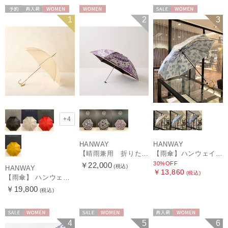
予約
再入荷
WOMEN
WOMEN
セール
WOMEN
1
2
3
+4
HANWAY
HANWAY
【晴雨兼用 折りたたみ日傘】ハンウェイ（ＨＡＮＷＡＹ）Vestido de frida（べスティード・デ・フリーダ）
【雨傘】ハンウェイ (HANWAY) Lily CJ（リリー・シー・ジェー） 日本製 親骨：51～55cm
30%OFF
￥22,000
(税込)
HANWAY
￥13,860
(税込)
【雨傘】 ハンウェイ （HANWAY） Couturier クチュリエ 長傘 日本製
￥19,800
(税込)
セール
WOMEN
セール
WOMEN
再入荷
WOMEN
4
5
6