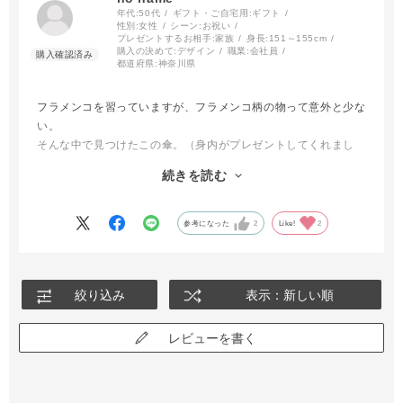
年代:
50代
ギフト・ご自宅用:
ギフト
性別:
女性
シーン:
お祝い
プレゼントするお相手:
家族
身長:
151～155cm
購入の決めて:
デザイン
職業:
会社員
都道府県:
神奈川県
フラメンコを習っていますが、フラメンコ柄の物って意外と少な
い。
そんな中で見つけたこの傘。（身内がプレゼントしてくれまし
た）
続きを読む
品質は間違いのない安心感ですし、踊り仲間からも羨ましがられ
ています。
参考になった
2
Like!
2
絞り込み
表示：新しい順
レビューを書く