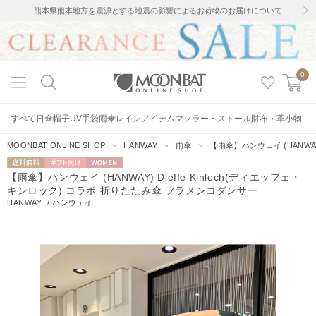
熊本県熊本地方を震源とする地震の影響によるお荷物のお届けについて
0
すべて
日傘
帽子
UV手袋
雨傘
レインアイテム
マフラー・ストール
財布・革小物
MOONBAT ONLINE SHOP
＞
HANWAY
＞
雨傘
＞
【雨傘】ハンウェイ (HANWAY
送料無料
ギフト向
WOMEN
【雨傘】ハンウェイ (HANWAY) Dieffe Kinloch(ディエッフェ・
け
キンロック) コラボ 折りたたみ傘 フラメンコダンサー
HANWAY
/
ハンウェイ
4