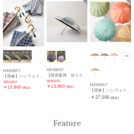
+4
HANWAY
HANWAY
【晴雨兼用 折りたたみ日傘】ハンウェイ（ＨＡＮＷＡＹ）HW street（ハンウェイ・ストリート）
【雨傘】ハンウェイ (HANWAY) Pカットジャカード Dot & Stripe mix CJ ドット・アンド・ストライプ・シー・ジェー ショート長傘 日本製
30%OFF
30%OFF
HANWAY
￥13,860
￥13,860
(税込)
(税込)
【雨傘】ハンウェイ （HANWAY ）真田耳（サナダミミ）長傘 日本製 カーボン骨
￥27,500
(税込)
Feature