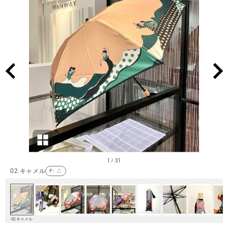
1
31
/
02.キャメル
F
: △
02.キャメル