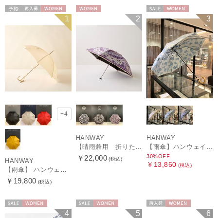
予約
再入荷
WOMEN
WOMEN
セール
WOMEN
1
2
3
+4
HANWAY
HANWAY
【晴雨兼用 折りたたみ日傘】ハンウェイ（ＨＡＮＷＡＹ）Vestido de frida（べスティード・デ・フリーダ）
【雨傘】ハンウェイ (HANWAY) Lily CJ（リリー・シー・ジェー） 日本製 親骨：51～55cm
30%OFF
￥22,000
(税込)
HANWAY
￥13,860
(税込)
【雨傘】 ハンウェイ （HANWAY） Couturier クチュリエ 長傘 日本製
￥19,800
(税込)
セール
WOMEN
セール
WOMEN
再入荷
WOMEN
4
5
6