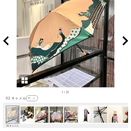
1
31
/
02.キャメル
F
: △
02.キャメル