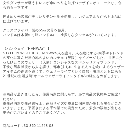
女性ダンサーが纏うドレスが傘のヘリを波打つデザインがユニークな、心
も踊る一本です
控えめな光沢感が美しいサテン生地を使用し、カジュアルながらも上品に
仕上げています。
グラスファイバー製の55㎝の骨を使用。
ハンドルは木製の寸胴ハンドルに、小振りなタッセルがついています。
【ハンウェイ（HANWAY）】
STYLE IN WEATHER, HANWAY-人を護り、人を絵にする-四季やトレンド
の変化に富んだ居心地のよいカルチェ（界隈）をイメージした、 世界にた
ったひとつのウェザー（天候）コンシャスなスペシャリティブランド。
不快な気象状況から人を護り、都市(まち)に生きる人々を絵にするウェザー
アイテムの創造を通じて、ウェザーライフという自然・環境とともにある
21世紀の生活規範“オールウェザーライフスタイル”の確立をめざします。
※商品が届きましたら、使用時期に関わらず、必ず商品の状態をご確認く
ださい。
※生産時期や生産過程上、商品サイズや重量に個体差が生じる場合がござ
います。また、平置きによる手作業での測定のため、多少の誤差が生じる
場合がございますのでご了承ください。
商品コード :
33-360-11248-03