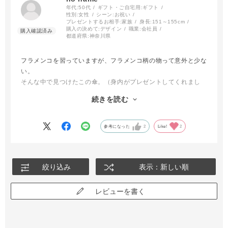
年代:
50代
ギフト・ご自宅用:
ギフト
性別:
女性
シーン:
お祝い
プレゼントするお相手:
家族
身長:
151～155cm
購入の決めて:
デザイン
職業:
会社員
都道府県:
神奈川県
フラメンコを習っていますが、フラメンコ柄の物って意外と少な
い。
そんな中で見つけたこの傘。（身内がプレゼントしてくれまし
た）
続きを読む
品質は間違いのない安心感ですし、踊り仲間からも羨ましがられ
ています。
参考になった
2
Like!
2
絞り込み
表示：新しい順
レビューを書く