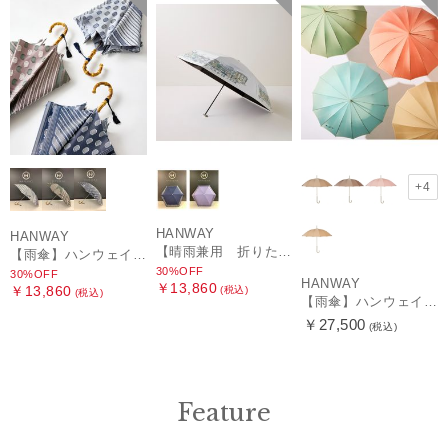
+4
HANWAY
HANWAY
【晴雨兼用 折りたたみ日傘】ハンウェイ（ＨＡＮＷＡＹ）HW street（ハンウェイ・ストリート）
【雨傘】ハンウェイ (HANWAY) Pカットジャカード Dot & Stripe mix CJ ドット・アンド・ストライプ・シー・ジェー ショート長傘 日本製
30%OFF
30%OFF
HANWAY
￥13,860
￥13,860
(税込)
(税込)
【雨傘】ハンウェイ （HANWAY ）真田耳（サナダミミ）長傘 日本製 カーボン骨
￥27,500
(税込)
Feature