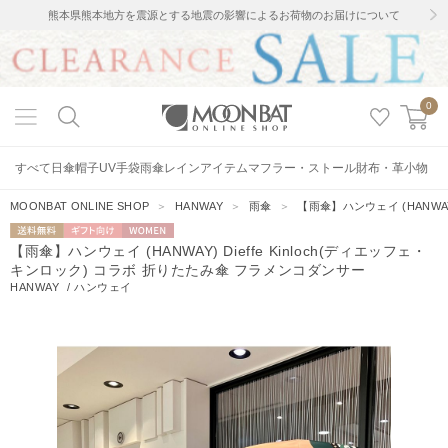
熊本県熊本地方を震源とする地震の影響によるお荷物のお届けについて
0
すべて
日傘
帽子
UV手袋
雨傘
レインアイテム
マフラー・ストール
財布・革小物
MOONBAT ONLINE SHOP
＞
HANWAY
＞
雨傘
＞
【雨傘】ハンウェイ (HANWAY
送料無料
ギフト向
WOMEN
【雨傘】ハンウェイ (HANWAY) Dieffe Kinloch(ディエッフェ・
け
キンロック) コラボ 折りたたみ傘 フラメンコダンサー
HANWAY
/
ハンウェイ
4