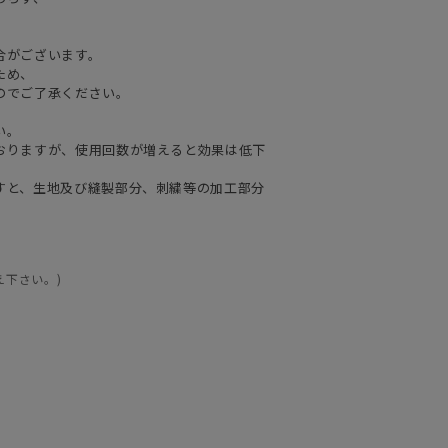
合がございます。
ため、
のでご了承ください。
い。
おりますが、使用回数が増えると効果は低下
すと、生地及び縫製部分、刺繍等の加工部分
え下さい。)