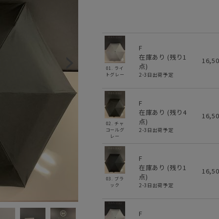
F
在庫あり (残り
1
16,5
点)
01. ライ
2-3日出荷予定
トグレー
F
在庫あり (残り
4
16,5
点)
02. チャ
2-3日出荷予定
コールグ
レー
F
在庫あり (残り
1
16,5
点)
03. ブラ
2-3日出荷予定
ック
F