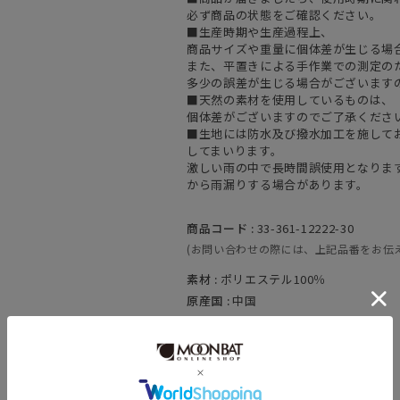
必ず商品の状態をご確認ください。
■生産時期や生産過程上、
商品サイズや重量に個体差が生じる場
また、平置きによる手作業での測定の
多少の誤差が生じる場合がございます
■天然の素材を使用しているものは、
個体差がございますのでご了承くださ
■生地には防水及び撥水加工を施して
してまいります。
激しい雨の中で長時間誤使用となりま
から雨漏りする場合があります。
商品コード :
33-361-12222-30
(お問い合わせの際には、上記品番をお伝
素材 :
ポリエステル100％
原産国 :
中国
カテゴリ :
日傘
>
折りたたみ傘