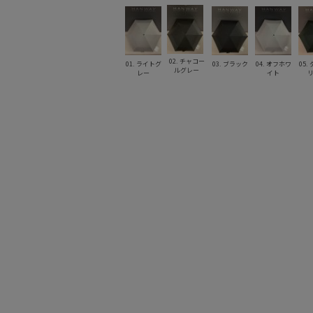
02. チャコー
01. ライトグ
03. ブラック
04. オフホワ
05.
ルグレー
レー
イト