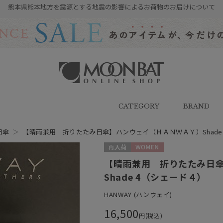
熊本県熊本地方を震源とする地震の影響によるお荷物のお届けについて
雨傘・日傘・マフラー・ストール・
帽子の通販｜MOONBAT ONLINE
SHOP（ムーンバットオンラインシ
CATEGORY
BRAND
ョップ）
日傘
＞
【晴雨兼用 折りたたみ日傘】ハンウェイ（ＨＡＮＷＡＹ）Shade
再入荷
WOMEN
【晴雨兼用 折りたたみ日
Shade 4（シェード４）
HANWAY (ハンウェイ)
16,500
円(税込)