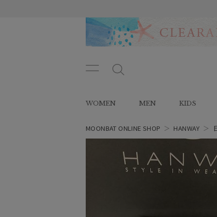
メニ
メ
ュー
ニ
ボタ
ュ
WOMEN
MEN
KIDS
ン
ー
ボ
タ
MOONBAT ONLINE SHOP
＞
HANWAY
＞
ン