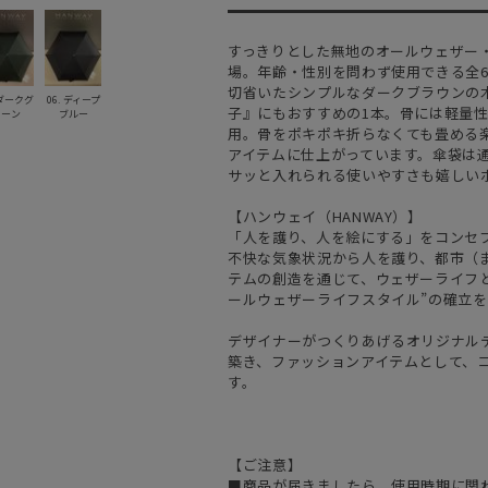
すっきりとした無地のオールウェザー
場。年齢・性別を問わず使用できる全
切省いたシンプルなダークブラウンの
 ダークグ
06. ディープ
子』にもおすすめの1本。骨には軽量性
リーン
ブルー
用。骨をポキポキ折らなくても畳める
アイテムに仕上がっています。傘袋は
サッと入れられる使いやすさも嬉しい
【ハンウェイ（HANWAY）】
「人を護り、人を絵にする」をコンセ
不快な気象状況から人を護り、都市（
テムの創造を通じて、ウェザーライフと
ールウェザーライフスタイル”の確立
デザイナーがつくりあげるオリジナル
築き、ファッションアイテムとして、
す。
【ご注意】
■商品が届きましたら、使用時期に関