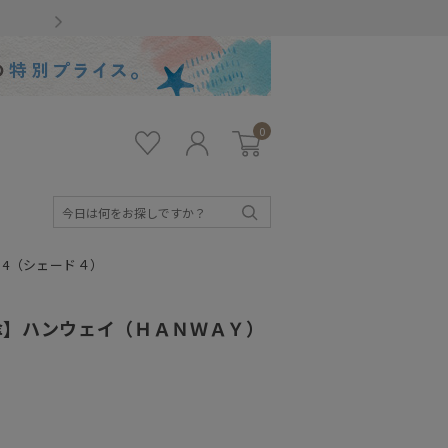
Gmailをお使いのお客様
0
お気
ロ
カー
に入
グ
ト
り
イ
ン
検
索
 4（シェード４）
傘】ハンウェイ（ＨＡＮＷＡＹ）