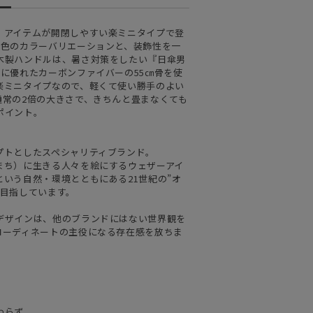
・アイテムが開閉しやすい楽ミニタイプで登
6色のカラーバリエーションと、装飾性を一
木製ハンドルは、暑さ対策をしたい『日傘男
に優れたカーボンファイバーの55㎝骨を使
楽ミニタイプなので、軽くて使い勝手のよい
通常の2倍の大きさで、きちんと畳まなくても
ポイント。
プトとしたスペシャリティブランド。
まち）に生きる人々を絵にするウェザーアイ
いう自然・環境とともにある21世紀の”オ
を目指しています。
デザインは、他のブランドにはない世界観を
コーディネートの主役になる存在感を放ちま
わらず、