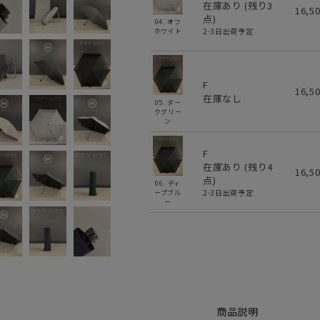
在庫あり (残り
3
16,5
点)
04. オフ
2-3日出荷予定
ホワイト
F
16,5
在庫なし
05. ダー
クグリー
ン
F
在庫あり (残り
4
16,5
点)
06. ディ
2-3日出荷予定
ープブル
ー
商品説明