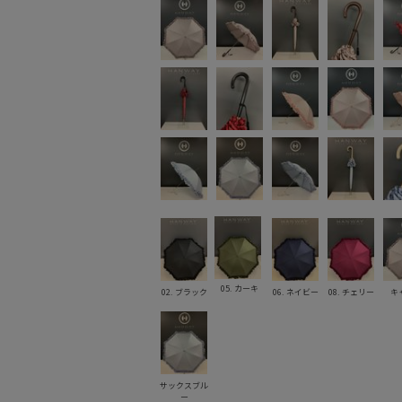
05. カーキ
02. ブラック
06. ネイビー
08. チェリー
キ
サックスブル
ー