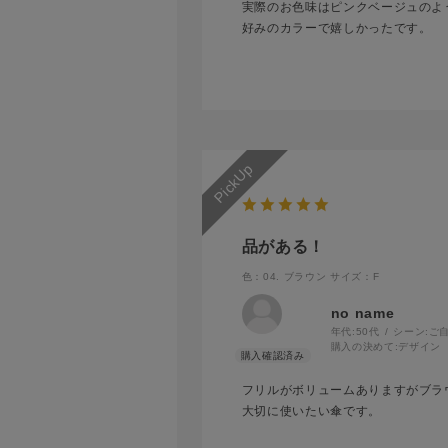
実際のお色味はピンクベージュのよ
好みのカラーで嬉しかったです。
品がある！
色：04. ブラウン
サイズ：F
no name
年代:
50代
シーン:
ご
購入の決めて:
デザイン
フリルがボリュームありますがブラ
大切に使いたい傘です。