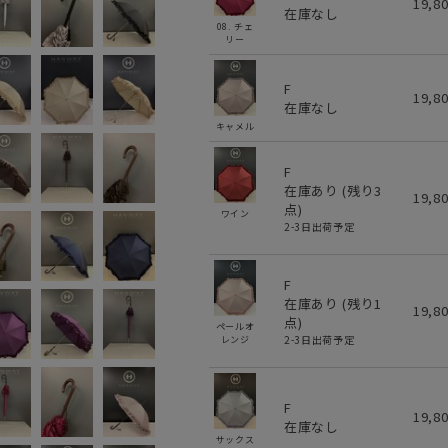
19,8
在庫なし
08. チェ
リー
F
19,8
在庫なし
キャメル
F
在庫あり (残り
3
19,8
点)
ワイン
2-3日出荷予定
F
在庫あり (残り
1
19,8
点)
ペールオ
2-3日出荷予定
レンジ
F
19,8
在庫なし
サックス