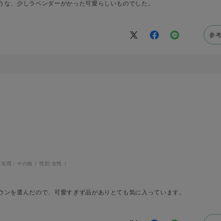
うな、少しラベンダーがかった可愛らしいものでした。
参
自宅用：その他
性別:
女性
ウンを選んだので、可愛すぎず品がありとても気に入っています。