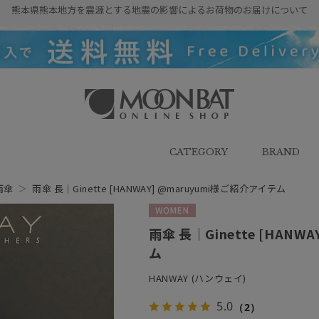
熊本県熊本地方を震源とする地震の影響によるお荷物のお届けについて
雨傘・日傘・マフラー・ストール・
帽子の通販｜MOONBAT ONLINE
SHOP（ムーンバットオンラインシ
CATEGORY
BRAND
ョップ）
雨傘
＞
雨傘 長｜Ginette [HANWAY] @maruyumi様ご紹介アイテム
WOMEN
雨傘 長｜Ginette [HANW
ム
HANWAY (ハンウェイ)
5.0
（2）