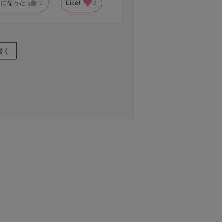
考になった
1
Like!
2
書く