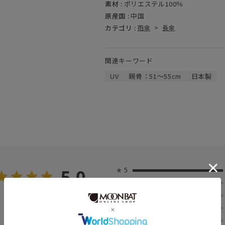
素材 :
ポリエステル100％
原産国 :
中国
カテゴリ :
雨傘
>
長傘
関連キーワード
UV
親骨：51～55cm
日本製
5.0
★
5
★
4
2
★
3
レビュー件数：
件
★
2
★
1