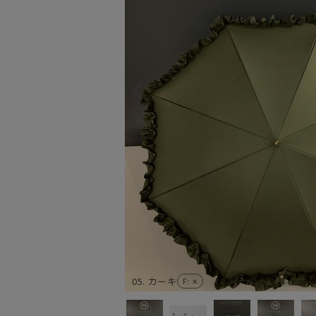
05. カーキ
F
: ✕