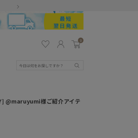
Gmailをお使いのお客様
0
お気
ロ
カー
に入
グ
ト
り
イ
ン
検
索
AY] @maruyumi様ご紹介アイテ