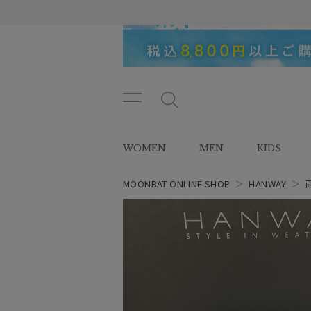
メニ
メ
ュー
ニ
ボタ
ュ
WOMEN
MEN
KIDS
ン
ー
ボ
タ
MOONBAT ONLINE SHOP
＞
HANWAY
＞
ン