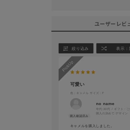
ユーザーレビ
絞り込み
表示：
可愛い
色：キャメル
サイズ：F
no name
年代:
30代
ギフト・ご
購入の決めて:
デザイン
キャメルを購入しました。