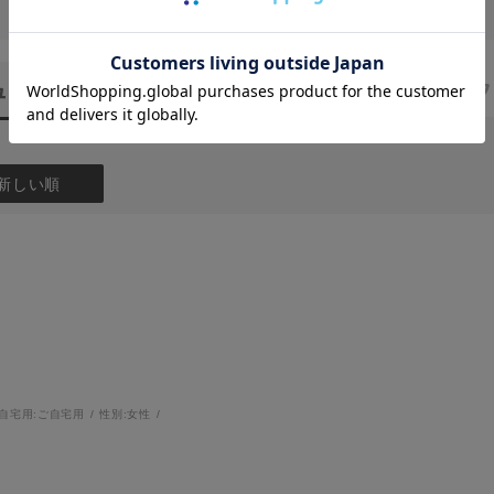
ュー
（2）
スタッフ
新しい順
自宅用:
ご自宅用
性別:
女性