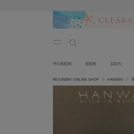
メニ
メ
ュー
ニ
ボタ
ュ
WOMEN
MEN
KIDS
ン
ー
ボ
タ
MOONBAT ONLINE SHOP
＞
HANWAY
＞
ン