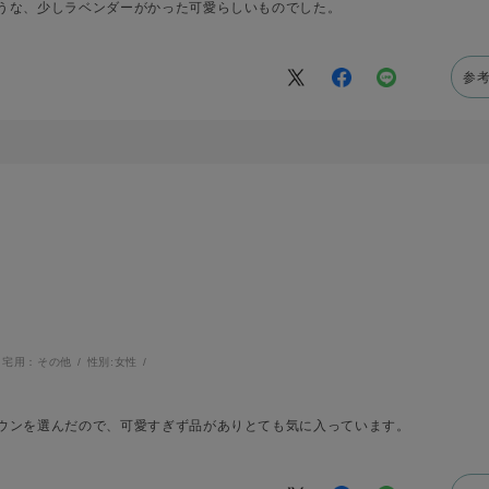
うな、少しラベンダーがかった可愛らしいものでした。
参
自宅用：その他
性別:
女性
ウンを選んだので、可愛すぎず品がありとても気に入っています。