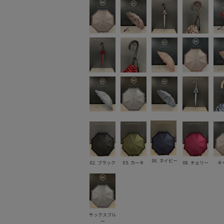
06. ネイビー
02. ブラック
05. カーキ
08. チェリー
キ
サックスブル
ー