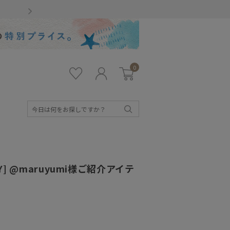
Gmailをお使いのお客様
0
お気
ロ
カー
に入
グ
ト
り
イ
ン
検
索
AY] @maruyumi様ご紹介アイテ