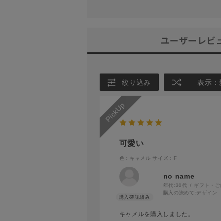
ユーザーレビ
絞り込み
表示：
可愛い
色：キャメル
サイズ：F
no name
年代:
30代
ギフト・ご
購入の決めて:
デザイン
キャメルを購入しました。