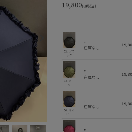
19,800
円(税込)
F
19,8
在庫なし
02. ブラ
ック
F
19,8
在庫なし
05. カー
キ
F
19,8
在庫なし
06. ネイ
ビー
F