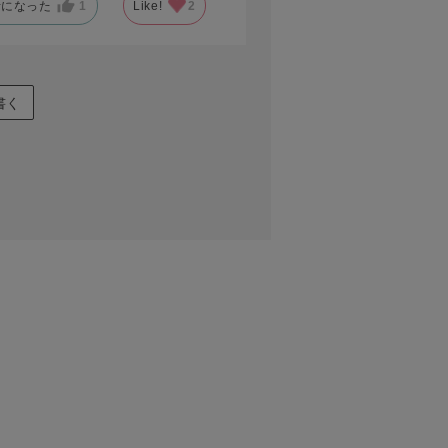
考になった
1
Like!
2
書く