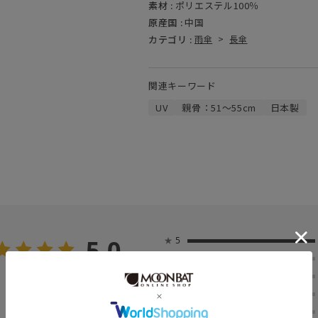
素材 :
ポリエステル100％
原産国 :
中国
カテゴリ :
雨傘
>
長傘
関連キーワード
UV
親骨：51～55cm
日本製
5.0
★
5
★
4
2
★
3
レビュー件数：
件
★
2
★
1