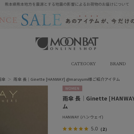
熊本県熊本地方を震源とする地震の影響によるお荷物のお届けについて
雨傘・日傘・マフラー・ストール・
帽子の通販｜MOONBAT ONLINE
SHOP（ムーンバットオンラインシ
CATEGORY
BRAND
ョップ）
雨傘
＞
雨傘 長｜Ginette [HANWAY] @maruyumi様ご紹介アイテム
WOMEN
雨傘 長｜Ginette [HANW
ム
HANWAY (ハンウェイ)
5.0
（2）