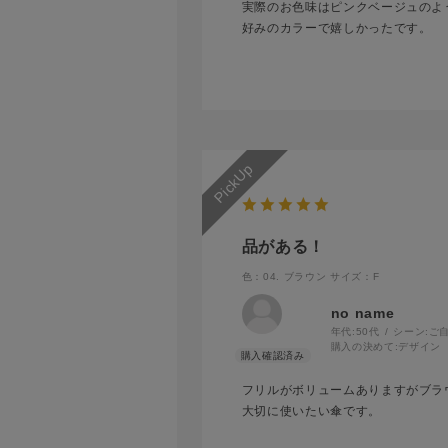
実際のお色味はピンクベージュのよ
好みのカラーで嬉しかったです。
品がある！
色：04. ブラウン
サイズ：F
no name
年代:
50代
シーン:
ご
購入の決めて:
デザイン
フリルがボリュームありますがブラ
大切に使いたい傘です。