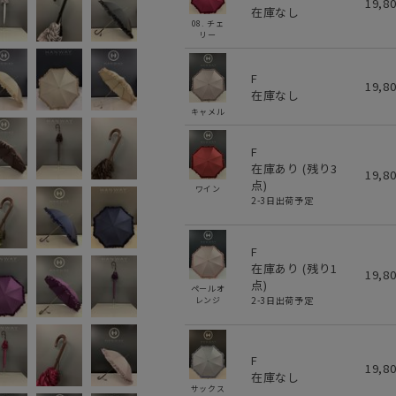
19,8
在庫なし
08. チェ
リー
F
19,8
在庫なし
キャメル
F
在庫あり (残り
3
19,8
点)
ワイン
2-3日出荷予定
F
在庫あり (残り
1
19,8
点)
ペールオ
2-3日出荷予定
レンジ
F
19,8
在庫なし
サックス