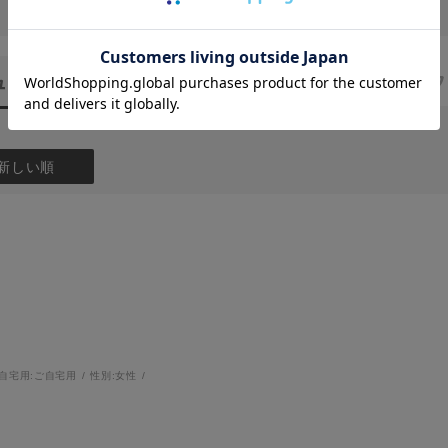
ュー
（2）
スタッフ
新しい順
自宅用:
ご自宅用
性別:
女性