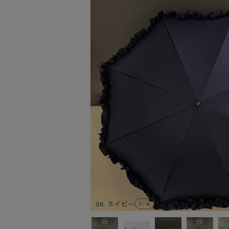
06. ネイビー
F
: ✕