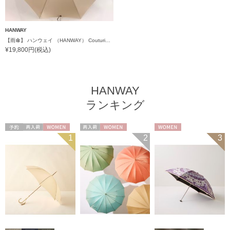
HANWAY
【雨傘】 ハンウェイ （HANWAY） Couturier クチュリエ 長傘 日本製
¥19,800円(税込)
HANWAY
ランキング
予約
再入荷
WOMEN
再入荷
WOMEN
WOMEN
1
2
3