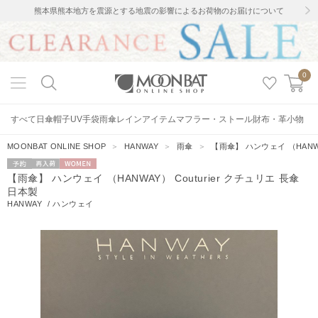
熊本県熊本地方を震源とする地震の影響によるお荷物のお届けについて
0
すべて
日傘
帽子
UV手袋
雨傘
レインアイテム
マフラー・ストール
財布・革小物
MOONBAT ONLINE SHOP
＞
HANWAY
＞
雨傘
＞
【雨傘】 ハンウェイ （HANWA
予約
再入荷
WOMEN
【雨傘】 ハンウェイ （HANWAY） Couturier クチュリエ 長傘
日本製
HANWAY
/
ハンウェイ
23