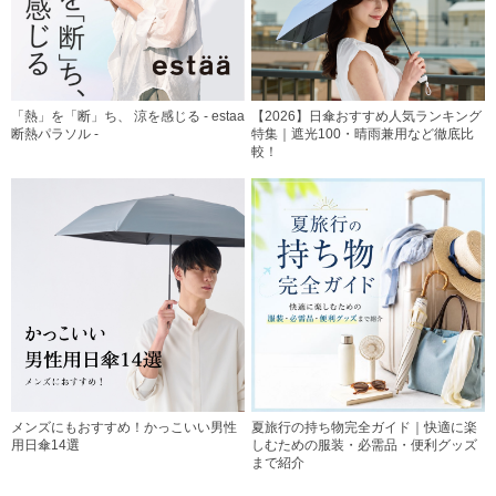
「熱」を「断」ち、 涼を感じる - estaa
【2026】日傘おすすめ人気ランキング
断熱パラソル -
特集｜遮光100・晴雨兼用など徹底比
較！
メンズにもおすすめ！かっこいい男性
夏旅行の持ち物完全ガイド｜快適に楽
用日傘14選
しむための服装・必需品・便利グッズ
まで紹介