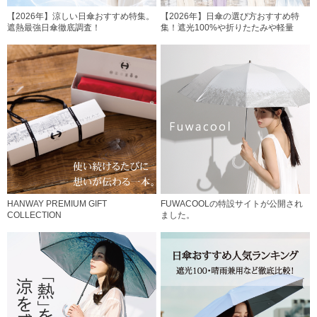
【2026年】涼しい日傘おすすめ特集。
【2026年】日傘の選び方おすすめ特
遮熱最強日傘徹底調査！
集！遮光100%や折りたたみや軽量
HANWAY PREMIUM GIFT
FUWACOOLの特設サイトが公開され
COLLECTION
ました。