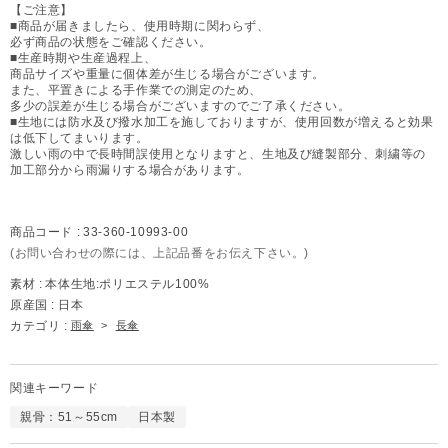
【ご注意】
■商品が届きましたら、使用時期に関わらず、
必ず商品の状態をご確認ください。
■生産時期や生産過程上、
商品サイズや重量に個体差が生じる場合がございます。
また、平置きによる手作業での測定のため、
多少の誤差が生じる場合がございますのでご了承ください。
■生地には防水及び撥水加工を施しておりますが、使用回数が増えると効果
は低下してまいります。
激しい雨の中で長時間誤使用となりますと、生地及び縫製部分、刺繍等の
加工部分から雨漏りする場合があります。
商品コード :
33-360-10993-00
(お問い合わせの際には、上記品番をお伝え下さい。)
素材 :
本体生地:ポリエステル100%
原産国 :
日本
カテゴリ :
雨傘
>
長傘
関連キーワード
親骨：51～55cm
日本製