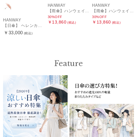
HANWAY
HANWAY
【雨傘】ハンウェイ (HANWAY) Lily CJ（リリー・シー・ジェー） 日本製 親骨：51～55cm
【雨傘】ハンウェイ (HANWAY) Pカットジャカード Dot & Stripe mix CJ ドット・アンド・ストライプ・シー・ジェー ショート長傘 日本製
30%OFF
30%OFF
HANWAY
￥13,860
￥13,860
(税込)
(税込)
【日傘】 ヘレンカミンスキー（HELEN KAMINSKI） X ハンウェイ (HANWAY) コラボ プロヴァンスタイプ 麻無地 ラフィアコード 折りたたみ傘 曲がり手元 純パラソル
￥33,000
(税込)
Feature