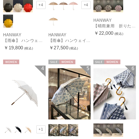
+4
+4
HANWAY
【晴雨兼用 折りたたみ日傘】ハンウェイ（ＨＡＮＷＡＹ）Vestido de frida（べスティード・デ・フリーダ）
￥22,000
(税込)
HANWAY
HANWAY
【雨傘】 ハンウェイ （HANWAY） Couturier クチュリエ 長傘 日本製
【雨傘】ハンウェイ （HANWAY ）真田耳（サナダミミ）長傘 日本製 カーボン骨
￥19,800
￥27,500
(税込)
(税込)
WOMEN
セール
WOMEN
セール
WOMEN
4
5
6
+1