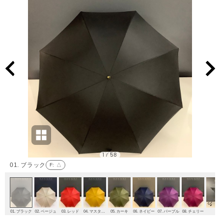
1
58
/
01. ブラック
F
: △
01. ブラック
02. ベージュ
03. レッド
04. マスタード
05. カーキ
06. ネイビー
07. パープル
08. チェリー