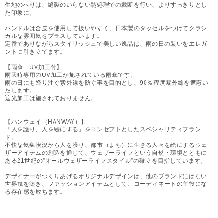
生地のへりは、縫製のいらない熱処理での裁断を行い、よりすっきりとし
た印象に。
ハンドルは合皮を使用して扱いやすく、日本製のタッセルをつけてクラシ
カルな雰囲気をプラスしています。
定番でありながらスタイリッシュで美しい逸品は、雨の日の装いをエレガ
ントに引き立てます。
【雨傘 UV加工付】
雨天時専用のUV加工が施されている雨傘です。
雨の日にも降り注ぐ紫外線を防ぐ事を目的とし、90％程度紫外線を遮蔽い
たします。
遮光加工は施されておりません。
【ハンウェイ（HANWAY）】
「人を護り、人を絵にする」をコンセプトとしたスペシャリティブラン
ド。
不快な気象状況から人を護り、都市（まち）に生きる人々を絵にするウェ
ザーアイテムの創造を通じて、ウェザーライフという自然・環境とともに
ある21世紀の”オールウェザーライフスタイル”の確立を目指しています。
デザイナーがつくりあげるオリジナルデザインは、他のブランドにはない
世界観を築き、ファッションアイテムとして、コーディネートの主役にな
る存在感を放ちます。