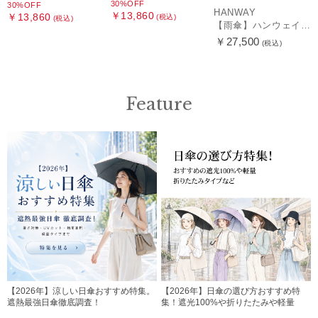
30%OFF
30%OFF
HANWAY
￥13,860
￥13,860
(税込)
(税込)
【雨傘】ハンウェイ （HANWAY ）真田耳（サナダミミ）長傘 日本製 カーボン骨
￥27,500
(税込)
Feature
【2026年】涼しい日傘おすすめ特集。
【2026年】日傘の選び方おすすめ特
遮熱最強日傘徹底調査！
集！遮光100%や折りたたみや軽量