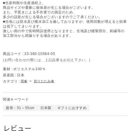
■生産時期や生産過程上、
商品サイズや重量に個体差が生じる場合がございます。
また、平置きによる手作業での測定のため、
多少の誤差が生じる場合がございますのでご了承ください。
■生地には防水及び撥水加工を施しておりますが、使用回数が増えると効果
は低下してまいります。
激しい雨の中で長時間誤使用となりますと、生地及び縫製部分、刺繍等の
加工部分から雨漏りする場合があります。
商品コード :
33-360-10584-05
(お問い合わせの際には、上記品番をお伝え下さい。)
素材 :
ポリエステル100％
原産国 :
日本
カテゴリ :
雨傘
>
折りたたみ傘
関連キーワード
親骨：51～55cm
日本製
ギフトにおすすめ
レビュー