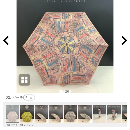
1
20
/
02. ピーチ
F
: △
02. ピーチ
03. レモンイエロー