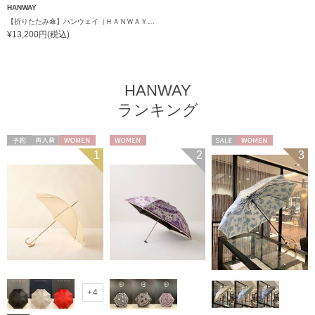
HANWAY
【折りたたみ傘】ハンウェイ（ＨＡＮＷＡＹ） Bookworm color（ブックワームカラー）
¥13,200円(税込)
HANWAY
ランキング
予約
再入荷
WOMEN
WOMEN
セール
WOMEN
1
2
3
+4