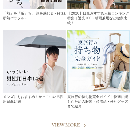
「熱」を「断」ち、 涼を感じる - estaa
【2026】日傘おすすめ人気ランキング
断熱パラソル -
特集｜遮光100・晴雨兼用など徹底比
較！
メンズにもおすすめ！かっこいい男性
夏旅行の持ち物完全ガイド｜快適に楽
用日傘14選
しむための服装・必需品・便利グッズ
まで紹介
VIEW MORE