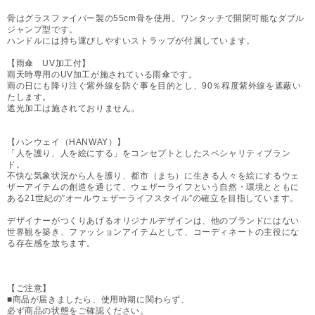
骨はグラスファイバー製の55cm骨を使用。ワンタッチで開閉可能なダブル
ジャンプ型です。
ハンドルには持ち運びしやすいストラップが付属しています。
【雨傘 UV加工付】
雨天時専用のUV加工が施されている雨傘です。
雨の日にも降り注ぐ紫外線を防ぐ事を目的とし、90％程度紫外線を遮蔽い
たします。
遮光加工は施されておりません。
【ハンウェイ（HANWAY）】
「人を護り、人を絵にする」をコンセプトとしたスペシャリティブラン
ド。
不快な気象状況から人を護り、都市（まち）に生きる人々を絵にするウェ
ザーアイテムの創造を通じて、ウェザーライフという自然・環境とともに
ある21世紀の”オールウェザーライフスタイル”の確立を目指しています。
デザイナーがつくりあげるオリジナルデザインは、他のブランドにはない
世界観を築き、ファッションアイテムとして、コーディネートの主役にな
る存在感を放ちます。
【ご注意】
■商品が届きましたら、使用時期に関わらず、
必ず商品の状態をご確認ください。