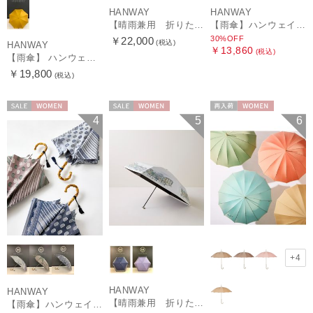
HANWAY
HANWAY
【晴雨兼用 折りたたみ日傘】ハンウェイ（ＨＡＮＷＡＹ）Vestido de frida（べスティード・デ・フリーダ）
【雨傘】ハンウェイ (HANWAY) Lily CJ（リリー・シー・ジェー） 日本製 親骨：51～55cm
30%OFF
￥22,000
(税込)
HANWAY
￥13,860
(税込)
【雨傘】 ハンウェイ （HANWAY） Couturier クチュリエ 長傘 日本製
￥19,800
(税込)
セール
WOMEN
セール
WOMEN
再入荷
WOMEN
4
5
6
+4
HANWAY
HANWAY
【晴雨兼用 折りたたみ日傘】ハンウェイ（ＨＡＮＷＡＹ）HW street（ハンウェイ・ストリート）
【雨傘】ハンウェイ (HANWAY) Pカットジャカード Dot & Stripe mix CJ ドット・アンド・ストライプ・シー・ジェー ショート長傘 日本製