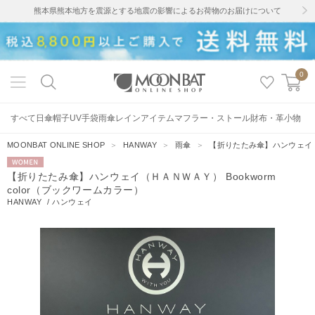
熊本県熊本地方を震源とする地震の影響によるお荷物のお届けについて
0
すべて
日傘
帽子
UV手袋
雨傘
レインアイテム
マフラー・ストール
財布・革小物
MOONBAT ONLINE SHOP
＞
HANWAY
＞
雨傘
＞
【折りたたみ傘】ハンウェイ（Ｈ
WOMEN
【折りたたみ傘】ハンウェイ（ＨＡＮＷＡＹ） Bookworm
color（ブックワームカラー）
HANWAY
/
ハンウェイ
4