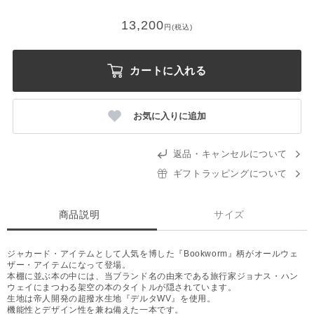
13,200
円(税込)
カートに入れる
お気に入りに追加
返品・キャンセルについて
ギフトラッピングについて
商品説明
サイズ
ジャカード・アイテムとして人気を博した『Bookworm』柄がオールウェ
ザー・アイテムになって登場。
本棚に並ぶ本の中には、当ブランド名の由来である旅行家ジョナス・ハン
ウェイにまつわる架空の本のタイトルが隠されています。
生地は帝人開発の超撥水生地『デルタWV』を使用。
機能性とデザイン性を兼ね備えた一本です。