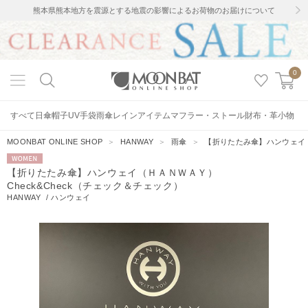
熊本県熊本地方を震源とする地震の影響によるお荷物のお届けについて
0
すべて
日傘
帽子
UV手袋
雨傘
レインアイテム
マフラー・ストール
財布・革小物
MOONBAT ONLINE SHOP
＞
HANWAY
＞
雨傘
＞
【折りたたみ傘】ハンウェイ（Ｈ
WOMEN
【折りたたみ傘】ハンウェイ（ＨＡＮＷＡＹ）
Check&Check（チェック＆チェック）
HANWAY
/
ハンウェイ
6