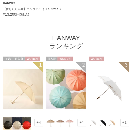
HANWAY
【折りたたみ傘】ハンウェイ（ＨＡＮＷＡＹ） Check&Check（チェック＆チェック）
¥13,200円(税込)
HANWAY
ランキング
予約
再入荷
WOMEN
再入荷
WOMEN
WOMEN
1
2
3
+4
+4
+1