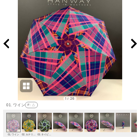
1
26
/
01. ワイン
F
: △
01. ワイン
02. カナリア(カラシ)
03. ネイビーブルー