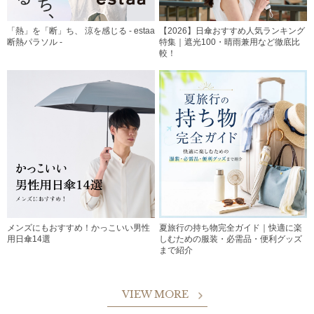
「熱」を「断」ち、 涼を感じる - estaa
【2026】日傘おすすめ人気ランキング
断熱パラソル -
特集｜遮光100・晴雨兼用など徹底比
較！
メンズにもおすすめ！かっこいい男性
夏旅行の持ち物完全ガイド｜快適に楽
用日傘14選
しむための服装・必需品・便利グッズ
まで紹介
VIEW MORE