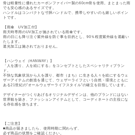
骨は軽量性に優れたカーボンファイバー製の60cm骨を使用。まとまった雨
でも安心感のあるサイズです。
ハンドルはコンパクトな寸胴ハンドルで、携帯しやすいのも嬉しいポイン
トです。
【雨傘 UV加工付】
雨天時専用のUV加工が施されている雨傘です。
雨の日にも降り注ぐ紫外線を防ぐ事を目的とし、90％程度紫外線を遮蔽い
たします。
遮光加工は施されておりません。
【ハンウェイ（HANWAY）】
「人を護り、人を絵にする」をコンセプトとしたスペシャリティブラン
ド。
不快な気象状況から人を護り、都市（まち）に生きる人々を絵にするウェ
ザーアイテムの創造を通じて、ウェザーライフという自然・環境とともに
ある21世紀の”オールウェザーライフスタイル”の確立を目指しています。
デザイナーがつくりあげるオリジナルデザインは、他のブランドにはない
世界観を築き、ファッションアイテムとして、コーディネートの主役にな
る存在感を放ちます。
【ご注意】
■商品が届きましたら、使用時期に関わらず、
必ず商品の状態をご確認ください。