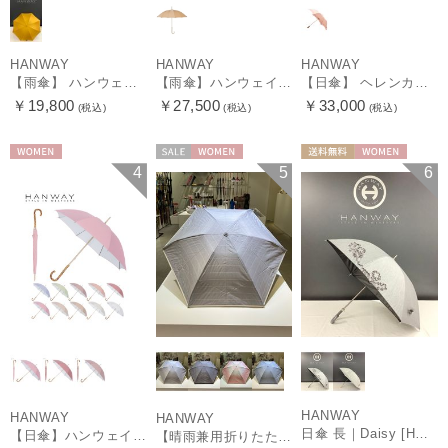
HANWAY
HANWAY
HANWAY
【雨傘】 ハンウェイ （HANWAY） Couturier クチュリエ 長傘 日本製
【雨傘】ハンウェイ （HANWAY ）真田耳（サナダミミ）長傘 日本製 カーボン骨
【日傘】 ヘレンカミンスキー（HELEN KAMINSKI） X ハンウェイ (HANWAY) コラボ プロヴァンスタイプ 麻無地 ラフィアコード 折りたたみ傘 曲がり手元 純パラソル
￥19,800
￥27,500
￥33,000
(税込)
(税込)
(税込)
WOMEN
セール
WOMEN
送料無料
WOMEN
4
5
6
HANWAY
HANWAY
HANWAY
日傘 長｜Daisy [HANWAY]
【日傘】ハンウェイ (HANWAY) Pシエスタ 白ラミネート ナチュラルカラー 長傘 オールウェザー 遮光 竹手元 晴雨兼用 UV 日本製
【晴雨兼用折りたたみ日傘】ハンウェイ (HANWAY) Socal Gir（ソーカル・ガール） 暑さ対策、紫外線対策、親骨：～50cm 雨の日OK 遮光 UV 晴雨兼用