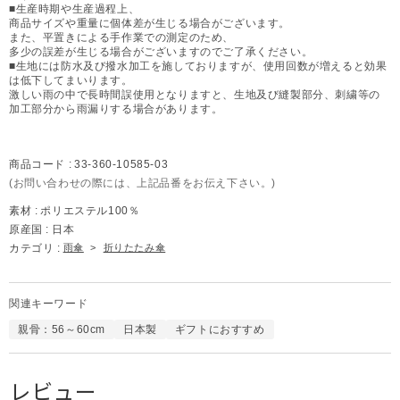
■生産時期や生産過程上、
商品サイズや重量に個体差が生じる場合がございます。
また、平置きによる手作業での測定のため、
多少の誤差が生じる場合がございますのでご了承ください。
■生地には防水及び撥水加工を施しておりますが、使用回数が増えると効果
は低下してまいります。
激しい雨の中で長時間誤使用となりますと、生地及び縫製部分、刺繍等の
加工部分から雨漏りする場合があります。
商品コード :
33-360-10585-03
(お問い合わせの際には、上記品番をお伝え下さい。)
素材 :
ポリエステル100％
原産国 :
日本
カテゴリ :
雨傘
>
折りたたみ傘
関連キーワード
親骨：56～60cm
日本製
ギフトにおすすめ
レビュー