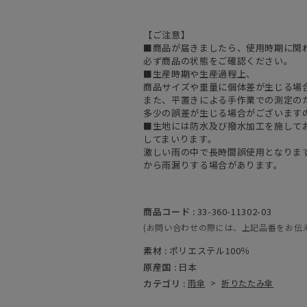
【ご注意】
■商品が届きましたら、使用時期に関
必ず商品の状態をご確認ください。
■生産時期や生産過程上、
商品サイズや重量に個体差が生じる場
また、平置きによる手作業での測定の
多少の誤差が生じる場合がございます
■生地には防水及び撥水加工を施して
してまいります。
激しい雨の中で長時間誤使用となりま
から雨漏りする場合があります。
商品コード :
33-360-11302-03
(お問い合わせの際には、上記品番をお伝
素材 :
ポリエステル100％
原産国 :
日本
カテゴリ :
雨傘
>
折りたたみ傘