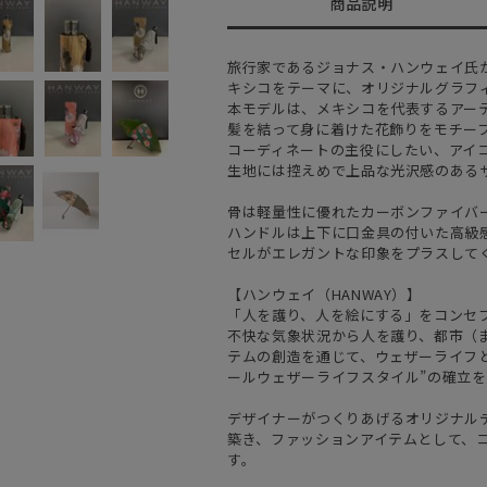
商品説明
旅行家であるジョナス・ハンウェイ氏が
キシコをテーマに、オリジナルグラフ
本モデルは、メキシコを代表するアー
髪を結って身に着けた花飾りをモチー
コーディネートの主役にしたい、アイ
生地には控えめで上品な光沢感のある
骨は軽量性に優れたカーボンファイバー
ハンドルは上下に口金具の付いた高級
セルがエレガントな印象をプラスして
【ハンウェイ（HANWAY）】
「人を護り、人を絵にする」をコンセ
不快な気象状況から人を護り、都市（
テムの創造を通じて、ウェザーライフと
ールウェザーライフスタイル”の確立
デザイナーがつくりあげるオリジナル
築き、ファッションアイテムとして、
す。