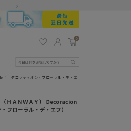
Gmailをお使いのお客様
0
お気
ロ
カー
に入
グ
ト
り
イ
ン
検
索
l de f （デコラティオン・フローラル・デ・エ
ＡＮＷＡＹ） Decoracion
ティオン・フローラル・デ・エフ）