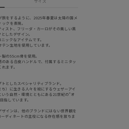
サイズ
旅をするように、2025年春夏は太陽の国メ
ィックを表現。
ティスト、フリーダ・カーロがその美しい黒
フとしたデザイン。
コニックなアイテムです。
サテン生地を使用しています。
製の55cm骨を使用。
感のある合皮ハンドルで、付属するミニタッ
くれます。
プトとしたスペシャリティブランド。
まち）に生きる人々を絵にするウェザーアイ
いう自然・環境とともにある21世紀の”オ
を目指しています。
デザインは、他のブランドにはない世界観を
コーディネートの主役になる存在感を放ちま