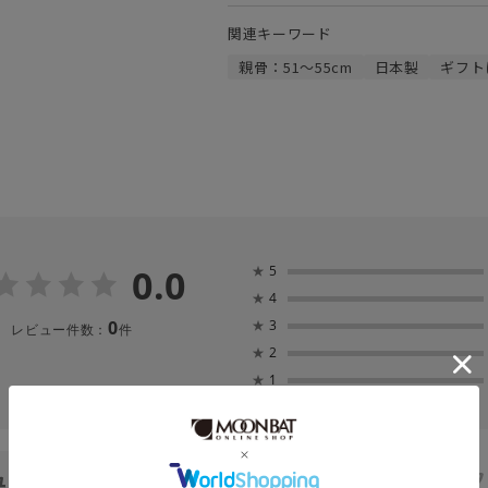
関連キーワード
親骨：51～55cm
日本製
ギフト
0.0
★
5
★
4
0
★
3
レビュー件数：
件
★
2
★
1
ュー
（0）
スタッフ