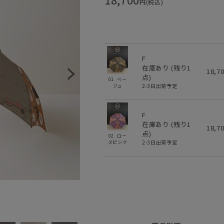
円(税込)
F
在庫あり (残り
1
18,7
点)
01. ベー
2-3日出荷予定
ジュ
F
在庫あり (残り
1
18,7
点)
02. ロー
2-3日出荷予定
ズピンク