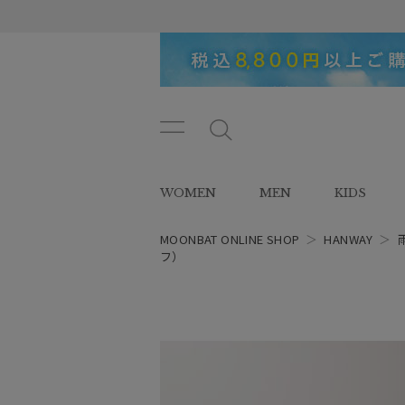
メニ
メ
ュー
ニ
ボタ
ュ
WOMEN
MEN
KIDS
ン
ー
ボ
タ
MOONBAT ONLINE SHOP
＞
HANWAY
＞
ン
フ）