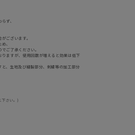
わらず、
合がございます。
ため、
のでご了承ください。
おりますが、使用回数が増えると効果は低下
すと、生地及び縫製部分、刺繍等の加工部分
え下さい。)