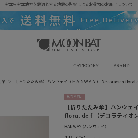
熊本県熊本地方を震源とする地震の影響によるお荷物のお届けについて
雨傘・日傘・マフラー・ストール・
帽子の通販｜MOONBAT ONLINE
SHOP（ムーンバットオンラインシ
CATEGORY
BRAND
ョップ）
雨傘
＞
【折りたたみ傘】ハンウェイ（ＨＡＮＷＡＹ） Decoracion flora
WOMEN
【折りたたみ傘】ハンウェイ（Ｈ
floral de f （デコラ
HANWAY (ハンウェイ)
18,700