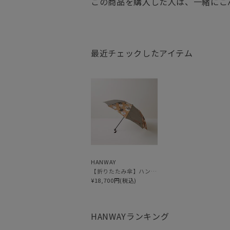
この商品を購入した人は、一緒にこ
最近チェックしたアイテム
HANWAY
【折りたたみ傘】ハンウェイ（ＨＡＮＷＡＹ） Decoracion floral de f （デコラティオン・フローラル・デ・エフ）
¥18,700円(税込)
HANWAY
ランキング