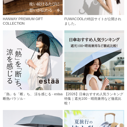
HANWAY PREMIUM GIFT
FUWACOOLの特設サイトが公開され
COLLECTION
ました。
「熱」を「断」ち、 涼を感じる - estaa
【2026】日傘おすすめ人気ランキング
断熱パラソル -
特集｜遮光100・晴雨兼用など徹底比
較！