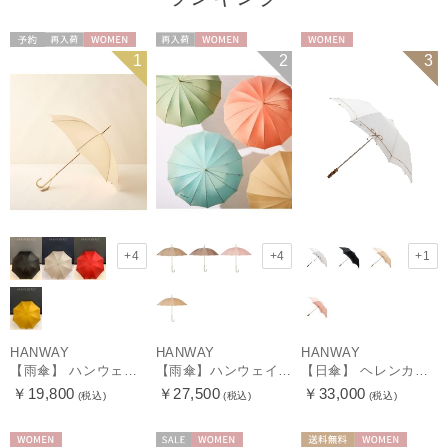
予約
再入荷
WOMEN
再入荷
WOMEN
WOMEN
1
2
3
+4
+4
+1
HANWAY
HANWAY
HANWAY
【雨傘】 ハンウェイ （HANWAY） Couturier クチュリエ 長傘 日本製
【雨傘】ハンウェイ （HANWAY ）真田耳（サナダミミ）長傘 日本製 カーボン骨
【日傘】 ヘレンカミンスキー（HELEN KAMINSKI） X ハンウェイ (HANWAY) コラボ プロヴァンスタイプ 麻無地 ラフィアコード 折りたたみ傘 曲がり手元 純パラソル
￥19,800
￥27,500
￥33,000
(税込)
(税込)
(税込)