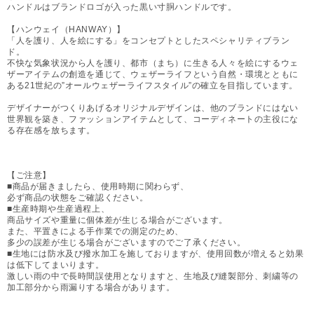
ハンドルはブランドロゴが入った黒い寸胴ハンドルです。
【ハンウェイ（HANWAY）】
「人を護り、人を絵にする」をコンセプトとしたスペシャリティブラン
ド。
不快な気象状況から人を護り、都市（まち）に生きる人々を絵にするウェ
ザーアイテムの創造を通じて、ウェザーライフという自然・環境とともに
ある21世紀の”オールウェザーライフスタイル”の確立を目指しています。
デザイナーがつくりあげるオリジナルデザインは、他のブランドにはない
世界観を築き、ファッションアイテムとして、コーディネートの主役にな
る存在感を放ちます。
【ご注意】
■商品が届きましたら、使用時期に関わらず、
必ず商品の状態をご確認ください。
■生産時期や生産過程上、
商品サイズや重量に個体差が生じる場合がございます。
また、平置きによる手作業での測定のため、
多少の誤差が生じる場合がございますのでご了承ください。
■生地には防水及び撥水加工を施しておりますが、使用回数が増えると効果
は低下してまいります。
激しい雨の中で長時間誤使用となりますと、生地及び縫製部分、刺繍等の
加工部分から雨漏りする場合があります。