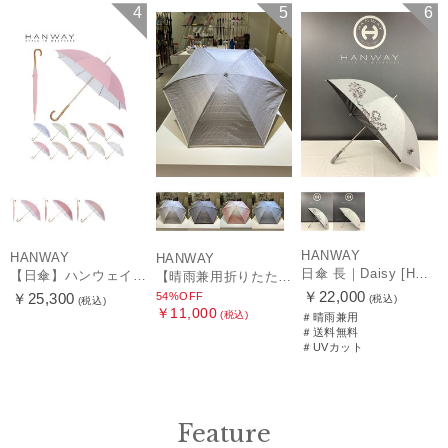
WOMEN
セール
WOMEN
送料無料
WOMEN
4
5
6
HANWAY
HANWAY
HANWAY
日傘 長｜Daisy [HANWAY]
【日傘】ハンウェイ (HANWAY) Pシエスタ 白ラミネート ナチュラルカラー 長傘 オールウェザー 遮光 竹手元 晴雨兼用 UV 日本製
【晴雨兼用折りたたみ日傘】ハンウェイ (HANWAY) Socal Gir（ソーカル・ガール） 暑さ対策、紫外線対策、親骨：～50cm 雨の日OK 遮光 UV 晴雨兼用
￥22,000
54%OFF
￥25,300
(税込)
(税込)
￥11,000
(税込)
＃晴雨兼用
＃送料無料
＃UVカット
Feature