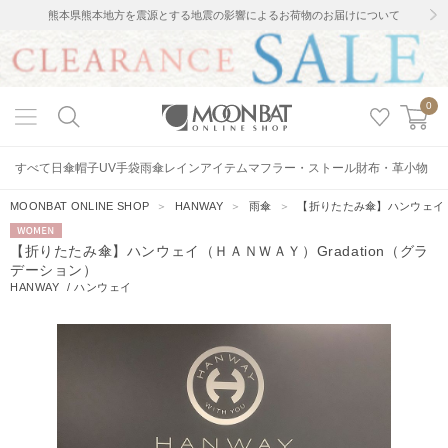
熊本県熊本地方を震源とする地震の影響によるお荷物のお届けについて
0
すべて
日傘
帽子
UV手袋
雨傘
レインアイテム
マフラー・ストール
財布・革小物
MOONBAT ONLINE SHOP
＞
HANWAY
＞
雨傘
＞
【折りたたみ傘】ハンウェイ（Ｈ
WOMEN
【折りたたみ傘】ハンウェイ（ＨＡＮＷＡＹ）Gradation（グラ
デーション）
HANWAY
/
ハンウェイ
7