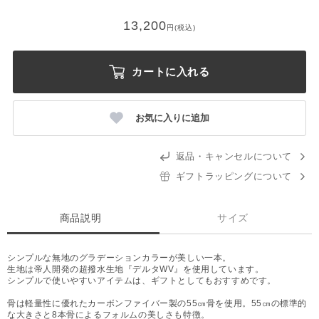
13,200
円(税込)
カートに入れる
お気に入りに追加
返品・キャンセルについて
ギフトラッピングについて
商品説明
サイズ
シンプルな無地のグラデーションカラーが美しい一本。
生地は帝人開発の超撥水生地『デルタWV』を使用しています。
シンプルで使いやすいアイテムは、ギフトとしてもおすすめです。
骨は軽量性に優れたカーボンファイバー製の55㎝骨を使用。55㎝の標準的
な大きさと8本骨によるフォルムの美しさも特徴。