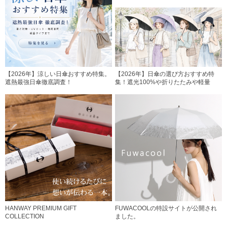
【2026年】涼しい日傘おすすめ特集。
【2026年】日傘の選び方おすすめ特
遮熱最強日傘徹底調査！
集！遮光100%や折りたたみや軽量
HANWAY PREMIUM GIFT
FUWACOOLの特設サイトが公開され
COLLECTION
ました。