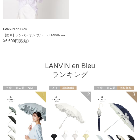
LANVIN en Bleu
【雨傘】ランバン オン ブルー（LANVIN en Bleu）デイジーリボン 耐風 ボタンジャンプ 大きめ60cm
¥6,600円(税込)
LANVIN en Bleu
ランキング
予約
再入荷
セール
セール
送料無料
予約
再入荷
送料無料
1
2
3
送料無料
WOMEN
ギフト向け
WOMEN
WOMEN