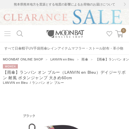
熊本県熊本地方を震源とする地震の影響によるお荷物のお届けについて
0
すべて
日傘
帽子
UV手袋
雨傘
レインアイテム
マフラー・ストール
財布・革小物
MOONBAT ONLINE SHOP
＞
LANVIN en Bleu
＞
雨傘
＞
【雨傘】ランバン オン 
WOMEN
【雨傘】ランバン オン ブルー（LANVIN en Bleu）デイジーリボ
ン 耐風 ボタンジャンプ 大きめ60cm
LANVIN en Bleu
/
ランバン オン ブルー
13