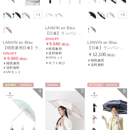
+1
+3
LANVIN en Bleu
【日傘】ランバン オン ブルー (LANVIN en Bleu) ラッフルフリル ショート折りたたみ傘 楽折り
20%OFF
LANVIN en Bleu
LANVIN en Bleu
￥9,680
(税込)
【晴雨兼用日傘】ランバン オン ブルー (LANVIN en Bleu) フレアフリル 一級遮光99.99% 遮熱 簡単開閉 UV 晴雨兼用
【日傘】ランバン オン ブルー(LANVIN en Bleu) ビジューリボン 晴雨兼用日傘 遮光 遮熱 UV
＃晴雨兼用
＃送料無料
20%OFF
￥12,100
(税込)
＃UVカット
￥9,680
(税込)
＃晴雨兼用
＃ギフト向け
＃晴雨兼用
＃送料無料
＃送料無料
＃UVカット
送料無料
WOMEN
WOMEN
ギフト向け
WOMEN
4
5
6