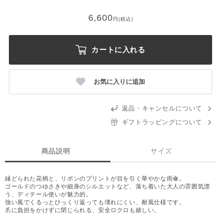
6,600
円(税込)
カートに入れる
お気に入りに追加
返品・キャンセルについて
ギフトラッピングについて
商品説明
サイズ
縁どられた花柄と、リボンのプリントが目を引く華やかな雨傘。
ゴールドのつゆさきや細身のシルエットなど、落ち着いた大人の雰囲気漂
う、ディテール使いが魅力的。
強い風でくるっとひっくり返っても壊れにくい、耐風仕様です。
爪に負担をかけずに閉じられる、安全ロクロも嬉しい。