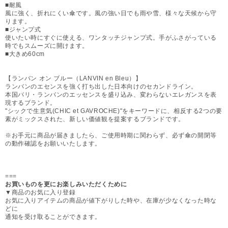
■耐風
風に強く、折れにくい傘です。風の強い日でも雨や雪、様々な天候から守
ります。
■ジャンプ式
使いたい時にすぐに使える、ワンタッチジャンプ式。手がふさがっている
時でもスムーズに開けます。
■大きめ60cm
【ランバン オン ブルー（LANVIN en Bleu）】
ランバンのエセンスを強く打ち出した日本向けのセカンドライン。
本国パリ・ランバンのエッセンスを盛り込み、変わらないエレガンスを表
現するブランド。
"シックで生意気(CHIC et GAVROCHE)"をキーワードに、相反する2つの要
素がミックスされた、新しい価値観を提案するブランドです。
※お手元に商品が届きましたら、ご使用時期に関わらず、必ず傘の開閉等
の動作確認をお願いいたします。
===
お買いものを更にお楽しみいただくために
▼商品のお気に入り登録
お気に入りアイテムの商品が値下がりした時や、在庫が少なくなった時な
どに
通知を受け取ることができます。