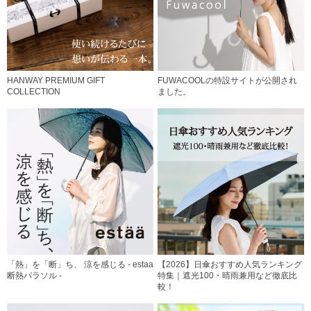
HANWAY PREMIUM GIFT
FUWACOOLの特設サイトが公開され
COLLECTION
ました。
「熱」を「断」ち、 涼を感じる - estaa
【2026】日傘おすすめ人気ランキング
断熱パラソル -
特集｜遮光100・晴雨兼用など徹底比
較！