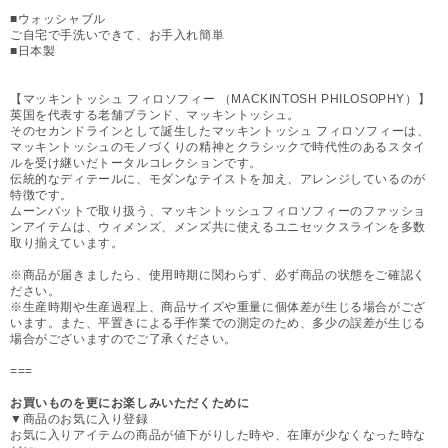
■ウォッシャブル
ご自宅で手洗いできて、お手入れ簡単
■日本製
【マッキントッシュ フィロソフィー （MACKINTOSH PHILOSOPHY）】
英国を代表する老舗ブランド、マッキントッシュ。
そのセカンドラインとして誕生したマッキントッシュ フィロソフィーは、
マッキントッシュのモノづくりの精神とクラシックで時代性のあるスタイ
ルを受け継いだトータルコレクションです。
伝統的なディテールに、モダンなテイストを加え、アレンジしているのが
特徴です。
ムーンバットで取り扱う、マッキントッシュフィロソフィーのファッショ
ンアイテムは、ウィメンズ、メンズ共に使えるユニセックスラインを多数
取り揃えています。
※商品が届きましたら、使用時期に関わらず、必ず商品の状態をご確認く
ださい。
※生産時期や生産過程上、商品サイズや重量に個体差が生じる場合がござ
います。また、平置きによる手作業での測定のため、多少の誤差が生じる
場合がございますのでご了承ください。
===
お買いものを更にお楽しみいただくために
▼商品のお気に入り登録
お気に入りアイテムの商品が値下がりした時や、在庫が少なくなった時な