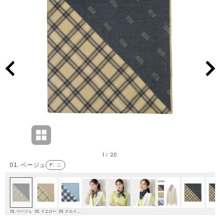
1
20
/
01. ベージュ
F
: △
01. ベージュ
02. イエロー
03. スカイブルー