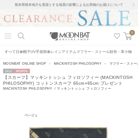
熊本県熊本地方を震源とする地震の影響によるお荷物のお届けについて
0
すべて
日傘
帽子
UV手袋
雨傘
レインアイテム
マフラー・ストール
財布・革小物
MOONBAT ONLINE SHOP
＞
MACKINTOSH PHILOSOPHY
＞
マフラー・ストー
セー
WOMEN
【スカーフ】マッキントッシュ フィロソフィー (MACKINTOSH
ル
PHILOSOPHY) コットンスカーフ 65cm×65cm プレゼント
MACKINTOSH PHILOSOPHY
/
マッキントッシュ フィロソフィー
2