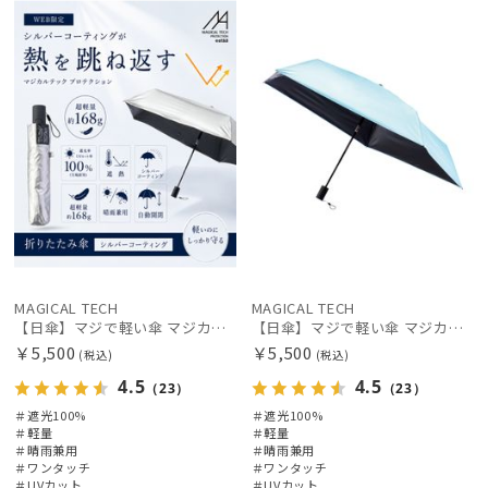
X
X
帽子
その他
カラー
価格・割引率
在庫表示
MAGICAL TECH
MAGICAL TECH
【日傘】マジで軽い傘 マジカルテックプロテクション(MAGICAL TECH PROTECTION) 50cm 晴雨兼用傘自動開閉折りたたみ日傘 一級遮光100% UV 軽量 機能性 人気
【日傘】マジで軽い傘 マジカルテックプロテクション(MAGICAL TECH PROTECTION) 50cm 晴雨兼用傘自動開閉折りたたみ日傘 一級遮光100% UV 軽量 機能性 人気
￥5,500
￥5,500
販売状況
(税込)
(税込)
4.5
4.5
（23）
（23）
＃遮光100%
＃遮光100%
入荷状況
＃軽量
＃軽量
＃晴雨兼用
＃晴雨兼用
＃ワンタッチ
＃ワンタッチ
＃UVカット
＃UVカット