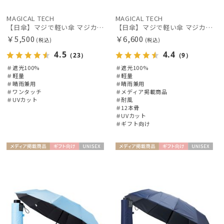
MAGICAL TECH
MAGICAL TECH
【日傘】マジで軽い傘 マジカルテックプロテクション(MAGICAL TECH PROTECTION) 50cm 晴雨兼用傘自動開閉折りたたみ日傘 一級遮光100% UV 軽量 機能性 人気
【日傘】マジで軽い傘 マジカルテックプロテクション（MAGICAL TECH PROTECTION）Tough 12 rib55cm
￥5,500
￥6,600
(税込)
(税込)
4.5
4.4
（23）
（9）
＃遮光100%
＃遮光100%
＃軽量
＃軽量
＃晴雨兼用
＃晴雨兼用
＃ワンタッチ
＃メディア掲載商品
＃UVカット
＃耐風
＃12本骨
＃UVカット
＃ギフト向け
メディア掲
ギフト
UNISE
メディア掲
ギフト
UNISE
載商品
向け
X
載商品
向け
X