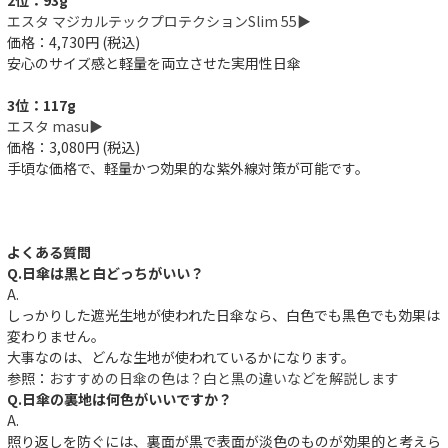
エスタ マジカルテックプロテクションSlim 55▶︎
価格：4,730円 (税込)
安心のサイズ感と軽量を両立させた実用性日傘
3位：117g
エスタ masu▶︎
価格：3,080円 (税込)
手頃な価格で、軽量かつ効果的な紫外線対策が可能です。
よくある質問
Q.日傘は黒と白どっちがいい？
A.
しっかりした遮光生地が使われた日傘なら、白色でも黒色でも効果は
変わりません。
大事なのは、どんな生地が使われているかになります。
参照：
おすすめの日傘の色は？白と黒の違いなどを解説します
Q.日傘の裏地は何色がいいですか？
A.
照り返しを防ぐには、裏面が黒で表面が淡色のものが効果的と考えら