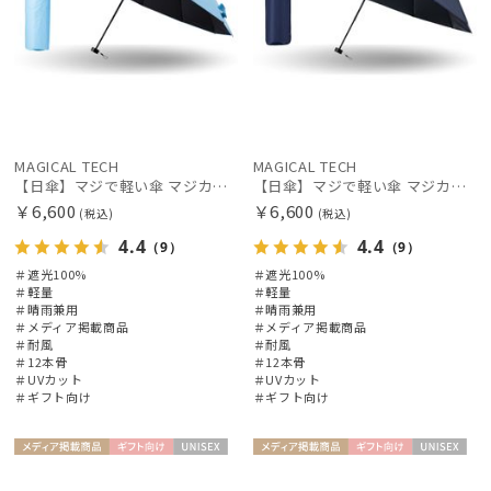
MAGICAL TECH
MAGICAL TECH
【日傘】マジで軽い傘 マジカルテックプロテクション（MAGICAL TECH PROTECTION）Tough 12 rib55cm
【日傘】マジで軽い傘 マジカルテックプロテクション（MAGICAL TECH PROTECTION）Tough 12 rib55cm
￥6,600
￥6,600
(税込)
(税込)
4.4
4.4
（9）
（9）
＃遮光100%
＃遮光100%
＃軽量
＃軽量
＃晴雨兼用
＃晴雨兼用
＃メディア掲載商品
＃メディア掲載商品
＃耐風
＃耐風
＃12本骨
＃12本骨
＃UVカット
＃UVカット
＃ギフト向け
＃ギフト向け
メディア掲
ギフト
UNISE
メディア掲
ギフト
UNISE
載商品
向け
X
載商品
向け
X