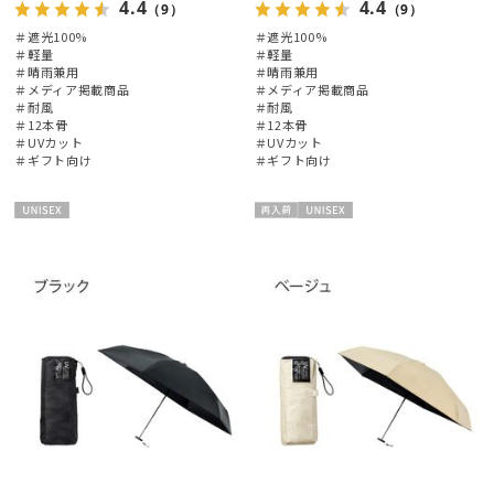
4.4
4.4
（9）
（9）
＃遮光100%
＃遮光100%
＃軽量
＃軽量
＃晴雨兼用
＃晴雨兼用
＃メディア掲載商品
＃メディア掲載商品
＃耐風
＃耐風
＃12本骨
＃12本骨
＃UVカット
＃UVカット
＃ギフト向け
＃ギフト向け
UNISE
再入
UNISE
X
荷
X