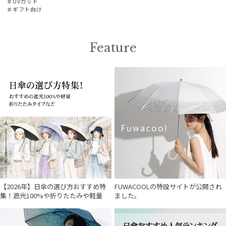
＃UVカット
＃ギフト向け
Feature
【2026年】日傘の選び方おすすめ特
FUWACOOLの特設サイトが公開され
集！遮光100%や折りたたみや軽量
ました。