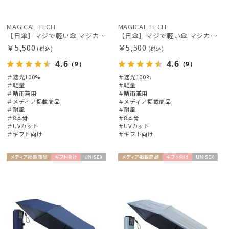
LANVIN COLLECTION
ランバン コレクション
MAGICAL TECH
MAGICAL TECH
【日傘】マジで軽い傘 マジカルテックプロテクション（MAGICAL TECH PROTECTION）Tough W rib55cm 耐風 軽量 遮光100
【日傘】マジで軽い傘 マジカルテックプロテクション（MAGICAL TECH PROTECTION）Tough W rib55cm 耐風 軽量 遮光100
LANVIN en Bleu
￥5,500
￥5,500
(税込)
(税込)
ランバン オン ブルー
4.6
4.6
（9）
（9）
MACKINTOSH PHILOSOPHY
＃遮光100%
＃遮光100%
マッキントッシュ フィロソフィー
＃軽量
＃軽量
＃晴雨兼用
＃晴雨兼用
＃メディア掲載商品
＃メディア掲載商品
MAGICAL TECH
＃耐風
＃耐風
マジカルテック
＃8本骨
＃8本骨
＃UVカット
＃UVカット
＃ギフト向け
＃ギフト向け
masu
マス
メディア掲
ギフト
UNISE
メディア掲
ギフト
UNISE
miel
載商品
向け
X
載商品
向け
X
ミエル
mila schon
ミラ・ショーン