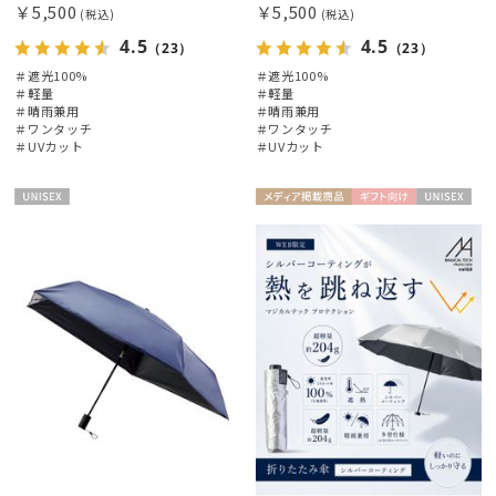
￥5,500
￥5,500
(税込)
(税込)
4.5
4.5
（23）
（23）
＃遮光100%
＃遮光100%
＃軽量
＃軽量
＃晴雨兼用
＃晴雨兼用
＃ワンタッチ
＃ワンタッチ
＃UVカット
＃UVカット
UNISE
メディア掲
ギフト
UNISE
X
載商品
向け
X