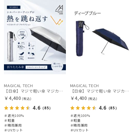
X
X
価格の高い
順
価格の低い
順
人気順
売上点数順
お気に入り
順
MAGICAL TECH
MAGICAL TECH
【日傘】マジで軽い傘 マジカルテックプロテクション(MAGICAL TECH PROTECTION)50cm 晴雨兼用傘折りたたみ日傘 一級遮光100% UV 軽量 人気 レディース メンズ
【日傘】マジで軽い傘 マジカルテックプロテクション(MAGICAL TECH PROTECTION)50cm 晴雨兼用傘折りたたみ日傘 一級遮光100% UV 軽量 人気 レディース メンズ
￥4,400
￥4,400
(税込)
(税込)
4.6
4.6
（85）
（85）
＃遮光100%
＃遮光100%
＃軽量
＃軽量
＃晴雨兼用
＃晴雨兼用
＃UVカット
＃UVカット