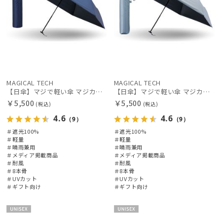
MIRACLE TECH
ミラクルテック
OTHER BRAND
アザーブランド
PAUL&JOE ACCESSOIRES
ポールアンドジョー アクセソワ
MAGICAL TECH
MAGICAL TECH
【日傘】マジで軽い傘 マジカルテックプロテクション（MAGICAL TECH PROTECTION）Tough W rib55cm 耐風 軽量 遮光100
【日傘】マジで軽い傘 マジカルテックプロテクション（MAGICAL TECH PROTECTION）Tough W rib55cm 耐風 軽量 遮光100
POLO RALPH LAUREN
￥5,500
￥5,500
(税込)
(税込)
ポロ ラルフ ローレン
4.6
4.6
（9）
（9）
SWASH LONDON
＃遮光100%
＃遮光100%
＃軽量
＃軽量
スウォッシュロンドン
＃晴雨兼用
＃晴雨兼用
＃メディア掲載商品
＃メディア掲載商品
urawaza
＃耐風
＃耐風
＃8本骨
＃8本骨
ウラワザ
＃UVカット
＃UVカット
＃ギフト向け
＃ギフト向け
傘機能
UNISE
UNISE