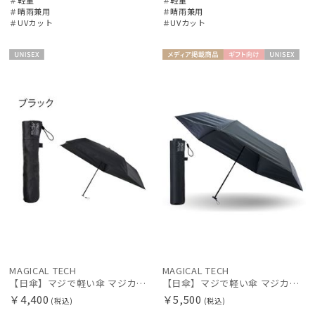
＃晴雨兼用
＃晴雨兼用
＃UVカット
＃UVカット
レディース
メンズ
キッズ
UNISE
メディア掲
ギフト
UNISE
カテゴリー
X
載商品
向け
X
ブランド
BLUNT
ブラント
DAKS
ダックス
estaa
エスタ
MAGICAL TECH
MAGICAL TECH
【日傘】マジで軽い傘 マジカルテックプロテクション(MAGICAL TECH PROTECTION)50cm 晴雨兼用傘折りたたみ日傘 一級遮光100% UV 軽量 人気 レディース メンズ
【日傘】マジで軽い傘 マジカルテックプロテクション（MAGICAL TECH PROTECTION）Tough W rib55cm 耐風 軽量 遮光100
FLO(A)TUS
￥4,400
￥5,500
(税込)
(税込)
フロータス