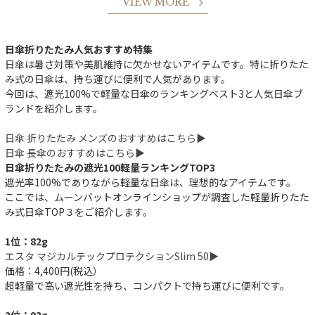
VIEW MORE
日傘折りたたみ人気おすすめ特集
日傘は暑さ対策や美肌維持に欠かせないアイテムです。特に折りたた
み式の日傘は、持ち運びに便利で人気があります。
今回は、遮光100%で軽量な日傘のランキングベスト3と人気日傘ブ
ランドを紹介します。
日傘 折りたたみ メンズのおすすめはこちら▶︎
日傘 長傘のおすすめはこちら▶︎
日傘折りたたみの遮光100軽量ランキングTOP3
遮光率100%でありながら軽量な日傘は、理想的なアイテムです。
ここでは、ムーンバットオンラインショップが調査した軽量折りたた
み式日傘TOP３をご紹介します。
1位：82g
エスタ マジカルテックプロテクションSlim 50▶︎
件
価格：4,400円(税込）
超軽量で高い遮光性を持ち、コンパクトで持ち運びに便利です。
2位：93g