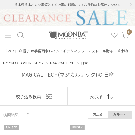
熊本県熊本地方を震源とする地震の影響によるお荷物のお届けについて
0
すべて
日傘
帽子
UV手袋
雨傘
レインアイテム
マフラー・ストール
財布・革小物
MOONBAT ONLINE SHOP
＞
MAGICAL TECH
＞
日傘
MAGICAL TECH(マジカルテック)の 日傘
表示
絞り込み検索
表示順
順
検索結果 : 33
件
商品別
カラー別
おすすめ
UNISE
UNISE
新着