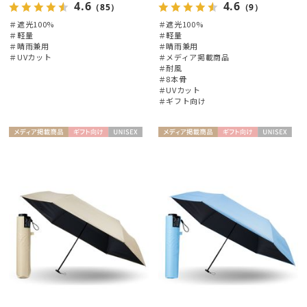
4.6
4.6
（85）
（9）
FURLA
＃遮光100%
＃遮光100%
フルラ
＃軽量
＃軽量
＃晴雨兼用
＃晴雨兼用
＃UVカット
＃メディア掲載商品
Fuwacool®
＃耐風
フワクール®
＃8本骨
＃UVカット
＃ギフト向け
Gracy
グレイシー
メディア掲
ギフト
UNISE
メディア掲
ギフト
UNISE
HANWAY
載商品
向け
X
載商品
向け
X
ハンウェイ
HANWAY（ギフト）
ハンウェイギフト
HELEN KAMINSKI
ヘレンカミンスキー
HIROKO KOSHINO
ヒロコ コシノ