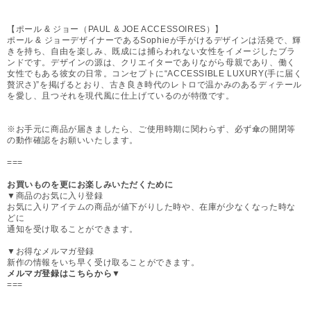
【ポール & ジョー（PAUL & JOE ACCESSOIRES）】
ポール & ジョーデザイナーであるSophieが手がけるデザインは活発で、輝
きを持ち、自由を楽しみ、既成には捕らわれない女性をイメージしたブラ
ンドです。デザインの源は、クリエイターでありながら母親であり、働く
女性でもある彼女の日常。コンセプトに“ACCESSIBLE LUXURY(手に届く
贅沢さ)”を掲げるとおり、古き良き時代のレトロで温かみのあるディテール
を愛し、且つそれを現代風に仕上げているのが特徴です。
※お手元に商品が届きましたら、ご使用時期に関わらず、必ず傘の開閉等
の動作確認をお願いいたします。
===
お買いものを更にお楽しみいただくために
▼商品のお気に入り登録
お気に入りアイテムの商品が値下がりした時や、在庫が少なくなった時な
どに
通知を受け取ることができます。
▼お得なメルマガ登録
新作の情報をいち早く受け取ることができます。
メルマガ登録はこちらから▼
===