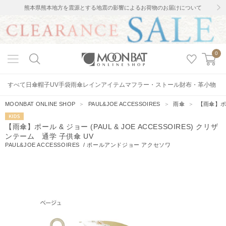
熊本県熊本地方を震源とする地震の影響によるお荷物のお届けについて
0
すべて
日傘
帽子
UV手袋
雨傘
レインアイテム
マフラー・ストール
財布・革小物
MOONBAT ONLINE SHOP
＞
PAUL&JOE ACCESSOIRES
＞
雨傘
＞
【雨傘】ポー
KIDS
【雨傘】ポール & ジョー (PAUL & JOE ACCESSOIRES) クリザ
ンテーム 通学 子供傘 UV
PAUL&JOE ACCESSOIRES
/
ポールアンドジョー アクセソワ
5