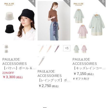
4
5
6
+5
PAUL&JOE
PAUL&JOE
ACCESSOIRES
ACCESSOIRES
【バケハ】ポール & ジョー (PAUL & JOE ACCESSOIRES) レースバケハ
【キッズレインコート】ポール＆ジョー（PAUL & JOE ACCESSOIRES）ワンポイントヌネット
PAUL&JOE
21%OFF
￥7,150
(税込)
ACCESSOIRES
￥3,300
(税込)
＃ギフト向け
【レイングッズ】ポール & ジョー (PAUL & JOE ACCESSOIRES) ドット ヌネット 猫 傘袋 【公式ムーンバット】 撥水 吸水 折りたたみ傘 長傘 長短タイプ 兼用
￥2,750
(税込)