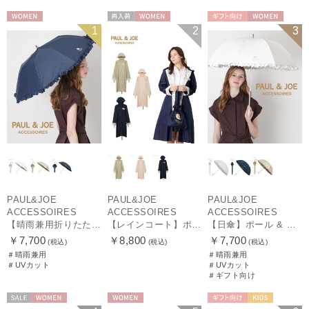
WOMEN
再入荷
WOMEN
ギフト向け
WOMEN
1
2
3
PAUL&JOE
PAUL&JOE
PAUL&JOE
ACCESSOIRES
ACCESSOIRES
ACCESSOIRES
【晴雨兼用折りたたみ日傘】ポール & ジョー (PAUL & JOE ACCESSOIRES) クリザンテームワンポイントフリル 一級遮光99.99% 遮熱 UV 晴雨兼用
【レインコート】ポール & ジョー（PAUL & JOE ACCESSOIRES）クリザンテーム
【日傘】ポール & ジョー (PAUL & JOE ACCESSOIRES) クリザンテームワンポイント フリル【公式ムーンバット】雨の日OK スライド式 一級遮光 遮熱 UV
￥7,700
￥8,800
￥7,700
(税込)
(税込)
(税込)
＃晴雨兼用
＃晴雨兼用
＃UVカット
＃UVカット
＃ギフト向け
セール
WOMEN
WOMEN
ギフト向け
KIDS