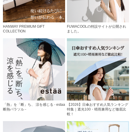
HANWAY PREMIUM GIFT
FUWACOOLの特設サイトが公開され
COLLECTION
ました。
「熱」を「断」ち、 涼を感じる - estaa
【2026】日傘おすすめ人気ランキング
断熱パラソル -
特集｜遮光100・晴雨兼用など徹底比
較！