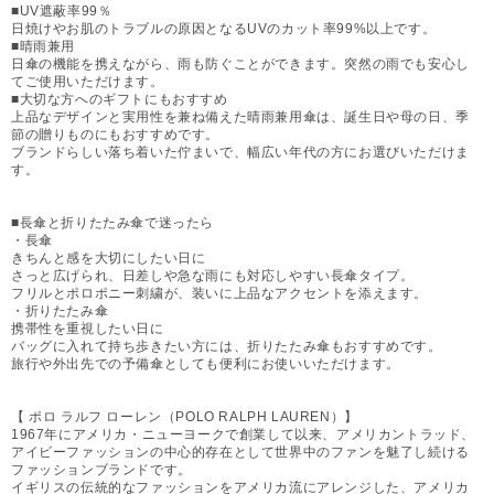
■UV遮蔽率99％
日焼けやお肌のトラブルの原因となるUVのカット率99%以上です。
■晴雨兼用
日傘の機能を携えながら、雨も防ぐことができます。突然の雨でも安心し
てご使用いただけます。
■大切な方へのギフトにもおすすめ
上品なデザインと実用性を兼ね備えた晴雨兼用傘は、誕生日や母の日、季
節の贈りものにもおすすめです。
ブランドらしい落ち着いた佇まいで、幅広い年代の方にお選びいただけま
す。
■長傘と折りたたみ傘で迷ったら
・長傘
きちんと感を大切にしたい日に
さっと広げられ、日差しや急な雨にも対応しやすい長傘タイプ。
フリルとポロポニー刺繍が、装いに上品なアクセントを添えます。
・折りたたみ傘
携帯性を重視したい日に
バッグに入れて持ち歩きたい方には、折りたたみ傘もおすすめです。
旅行や外出先での予備傘としても便利にお使いいただけます。
【 ポロ ラルフ ローレン（POLO RALPH LAUREN）】
1967年にアメリカ・ニューヨークで創業して以来、アメリカントラッド、
アイビーファッションの中心的存在として世界中のファンを魅了し続ける
ファッションブランドです。
イギリスの伝統的なファッションをアメリカ流にアレンジした、アメリカ