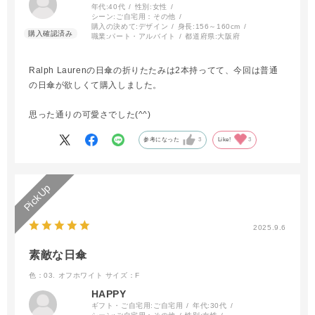
年代:
40代
性別:
女性
シーン:
ご自宅用：その他
購入の決めて:
デザイン
身長:
156～160cm
職業:
パート・アルバイト
都道府県:
大阪府
Ralph Laurenの日傘の折りたたみは2本持ってて、今回は普通
の日傘が欲しくて購入しました。
思った通りの可愛さでした(^^)
参考になった
3
Like!
3
2025.9.6
素敵な日傘
色：03. オフホワイト
サイズ：F
HAPPY
ギフト・ご自宅用:
ご自宅用
年代:
30代