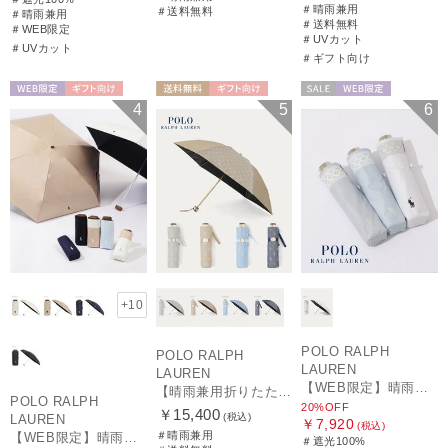
＃晴雨兼用
＃送料無料
＃晴雨兼用
＃送料無料
＃WEB限定
＃UVカット
＃UVカット
＃ギフト向け
WEB限定
ギフト向け
送料無料
ギフト向け
セール
WEB限定
4
5
6
UNISEX
WOMEN
WOMEN
+10
POLO RALPH
POLO RALPH
LAUREN
LAUREN
【WEB限定】晴雨兼用折りたたみ日傘 ポロ ラルフ ローレン（POLO RALPH LAUREN）シャンブレーレース 遮光100 UV100
【晴雨兼用折りたたみ日傘】ポロ ラルフ ローレン (POLO RALPH LAUREN) 先染めジャガード 遮光 UV 遮熱
POLO RALPH
20%OFF
￥15,400
(税込)
LAUREN
￥7,920
(税込)
＃晴雨兼用
【WEB限定】晴雨兼用折りたたみ日傘 ポロ ラルフ ローレン ポロポニー刺繍 POLO BEAR 雨の日OK 遮光100% 遮熱 簡単開閉 UV100% 晴雨兼用
＃遮光100%