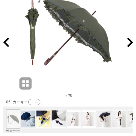
1
75
/
06. カーキー
F
: △
06. カーキー