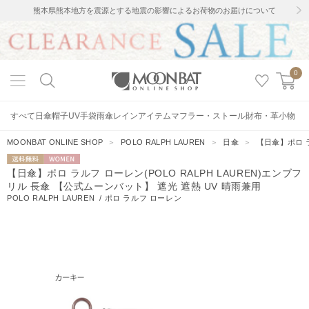
熊本県熊本地方を震源とする地震の影響によるお荷物のお届けについて
0
すべて
日傘
帽子
UV手袋
雨傘
レインアイテム
マフラー・ストール
財布・革小物
MOONBAT ONLINE SHOP
＞
POLO RALPH LAUREN
＞
日傘
＞
【日傘】ポロ ラ
送料無料
WOMEN
【日傘】ポロ ラルフ ローレン(POLO RALPH LAUREN)エンブフ
リル 長傘 【公式ムーンバット】 遮光 遮熱 UV 晴雨兼用
POLO RALPH LAUREN
/
ポロ ラルフ ローレン
395