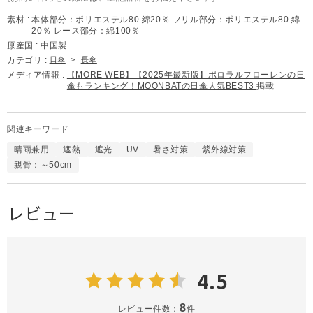
素材 :
本体部分：ポリエステル80 綿20％ フリル部分：ポリエステル80 綿
20％ レース部分：綿100％
原産国 :
中国製
カテゴリ :
日傘
>
長傘
メディア情報 :
【MORE WEB】【2025年最新版】ポロラルフローレンの日
傘もランキング！MOONBATの日傘人気BEST3
掲載
関連キーワード
晴雨兼用
遮熱
遮光
UV
暑さ対策
紫外線対策
親骨：～50cm
レビュー
4.5
8
レビュー件数：
件