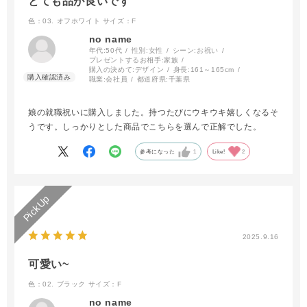
とても品が良いです
色：03. オフホワイト
サイズ：F
no name
年代:
50代
性別:
女性
シーン:
お祝い
プレゼントするお相手:
家族
購入の決めて:
デザイン
身長:
161～165cm
職業:
会社員
都道府県:
千葉県
娘の就職祝いに購入しました。持つたびにウキウキ嬉しくなるそ
うです。しっかりとした商品でこちらを選んで正解でした。
参考になった
1
Like!
2
2025.9.16
可愛い~
色：02. ブラック
サイズ：F
no name