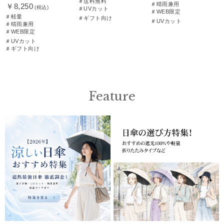
＃送料無料
＃晴雨兼用
￥8,250
(税込)
＃UVカット
＃WEB限定
＃軽量
＃ギフト向け
＃UVカット
＃晴雨兼用
＃WEB限定
＃UVカット
＃ギフト向け
Feature