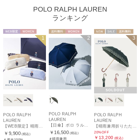
POLO RALPH LAUREN
ランキング
WEB限定
WOMEN
送料無料
WOMEN
NEW
セール
送料無料
1
2
3
ギフト向け
WOMEN
SOLDOUT
POLO RALPH
POLO RALPH
POLO RALPH
LAUREN
LAUREN
LAUREN
【日傘】ポロ ラルフ ローレン(POLO RALPH LAUREN)エンブフリル 長傘 【公式ムーンバット】 遮光 遮熱 UV 晴雨兼用
【WEB限定】晴雨兼用折りたたみ日傘 ポロ ラルフ ローレン（POLO RALPH LAUREN）ワンポイントベア 遮光100 UV100
【晴雨兼用折りたたみ日傘】ポロ ラルフ ローレン (POLO RALPH LAUREN) フローラル刺繍 遮光 遮熱 UV
￥16,500
20%OFF
￥9,900
(税込)
(税込)
￥13,200
(税込)
＃晴雨兼用
＃遮光100%