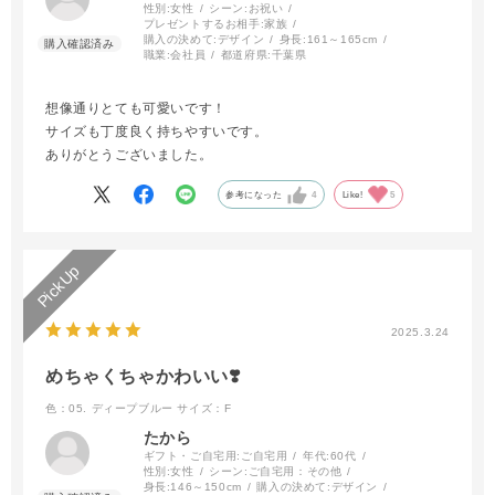
性別:
女性
シーン:
お祝い
プレゼントするお相手:
家族
購入の決めて:
デザイン
身長:
161～165cm
職業:
会社員
都道府県:
千葉県
想像通りとても可愛いです！
サイズも丁度良く持ちやすいです。
ありがとうございました。
参考になった
4
Like!
5
2025.3.24
めちゃくちゃかわいい❣️
色：05. ディープブルー
サイズ：F
たから
ギフト・ご自宅用:
ご自宅用
年代:
60代
性別:
女性
シーン:
ご自宅用：その他
身長:
146～150cm
購入の決めて:
デザイン