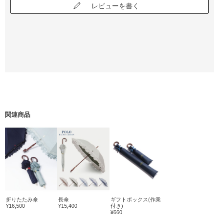
レビューを書く
関連商品
折りたたみ傘
長傘
ギフトボックス(作業
¥16,500
¥15,400
付き)
¥660