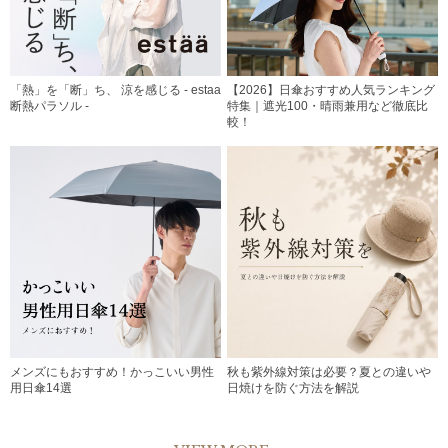
「熱」を「断」ち、 涼を感じる - estaa
【2026】日傘おすすめ人気ランキング
断熱パラソル -
特集｜遮光100・晴雨兼用など徹底比
較！
メンズにもおすすめ！かっこいい男性
秋も紫外線対策は必要？夏との違いや
用日傘14選
日焼けを防ぐ方法を解説