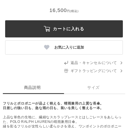
16,500
円(税込)
カートに入れる
お気に入りに追加
返品・キャンセルについて
ギフトラッピングについて
商品説明
サイズ
フリルとポロポニーが品よく映える、晴雨兼用の上質な長傘。
日差しの強い日も、急な雨の日も、装いを美しく整える一本。
上品な単色の生地に、繊細なスカラップレースとはしごレースをあしらっ
た、POLO RALPH LAURENの晴雨兼用日傘。
縁を彩るフリルが女性らしい柔らかさを添え、ワンポイントのポロポニー