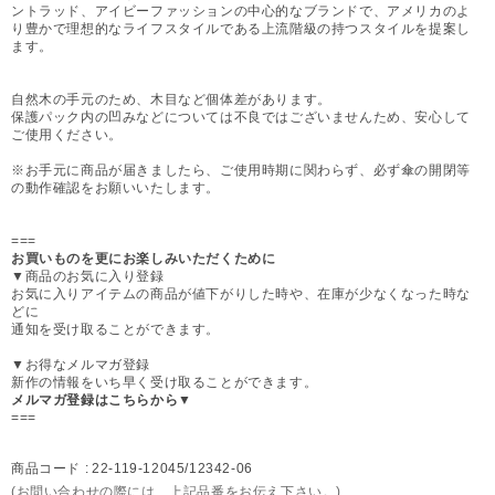
ントラッド、アイビーファッションの中心的なブランドで、アメリカのよ
り豊かで理想的なライフスタイルである上流階級の持つスタイルを提案し
ます。
自然木の手元のため、木目など個体差があります。
保護パック内の凹みなどについては不良ではございませんため、安心して
ご使用ください。
※お手元に商品が届きましたら、ご使用時期に関わらず、必ず傘の開閉等
の動作確認をお願いいたします。
===
お買いものを更にお楽しみいただくために
▼商品のお気に入り登録
お気に入りアイテムの商品が値下がりした時や、在庫が少なくなった時な
どに
通知を受け取ることができます。
▼お得なメルマガ登録
新作の情報をいち早く受け取ることができます。
メルマガ登録はこちらから▼
===
商品コード :
22-119-12045/12342-06
(お問い合わせの際には、上記品番をお伝え下さい。)