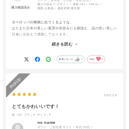
シーン:
ご自宅用：その他
性別:
女性
購入の決めて:
デザイン
身長:
161～165cm
職業:
公務員
都道府県:
東京都
ヨーロッパの映画に出てくるような、
はたまた日本の美しい風景や街並みにも馴染む、品の良い美しい
日傘に出会えて感動しております。
美しさに合わせて機能も申し分無く、ほれぼれとしております。
続きを読む
本当にありがとうございます。
一緒に素敵な時間を重ねていけたらと思います。
参考になった
3
Like!
6
2025.5.6
とてもかわいいです！
色：02. ブラック
サイズ：F
no name
ギフト・ご自宅用:
ギフト
年代:
50代