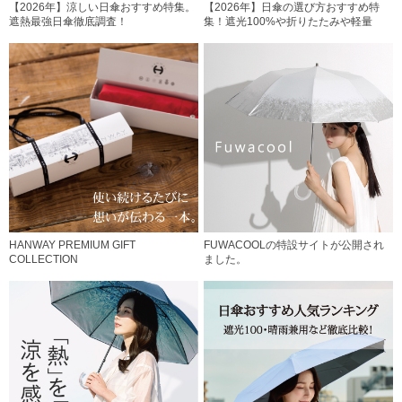
【2026年】涼しい日傘おすすめ特集。
【2026年】日傘の選び方おすすめ特
遮熱最強日傘徹底調査！
集！遮光100%や折りたたみや軽量
HANWAY PREMIUM GIFT
FUWACOOLの特設サイトが公開され
COLLECTION
ました。