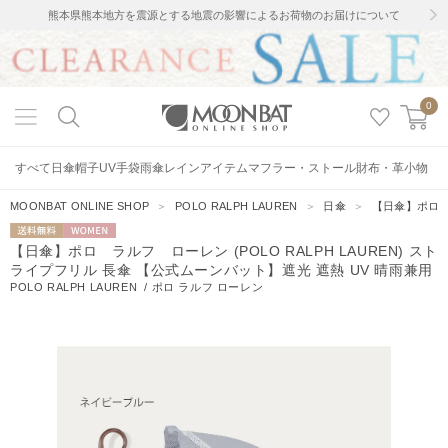
熊本県熊本地方を震源とする地震の影響によるお荷物のお届けについて
0
すべて
日傘
帽子
UV手袋
雨傘
レインアイテム
マフラー・ストール
財布・革小物
MOONBAT ONLINE SHOP
＞
POLO RALPH LAUREN
＞
日傘
＞
【日傘】ポロ ラ
送料無料
WOMEN
【日傘】ポロ ラルフ ローレン (POLO RALPH LAUREN) スト
ライプフリル 長傘 【公式ムーンバット】遮光 遮熱 UV 晴雨兼用
POLO RALPH LAUREN
/
ポロ ラルフ ローレン
431