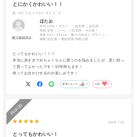
とにかくかわいい！！
色：03. スカイブルー
サイズ：F
ほたお
年代:
20代
ギフト・ご自宅用:
ご自宅用
性別:
女性
シーン:
ご自宅用：その他
身長:
151～155cm
購入の決めて:
デザイン
職業:
会社員
都道府県:
和歌山県
とってもかわいい！！♡
本当に高すぎてめちゃくちゃに買うのを悩みましたが、思い切っ
て買ってよかったです！10年持ちます！
持ってお出かけするのが楽しみです！
参考になった
0
Like!
5
2025.7.22
とってもかわいい！