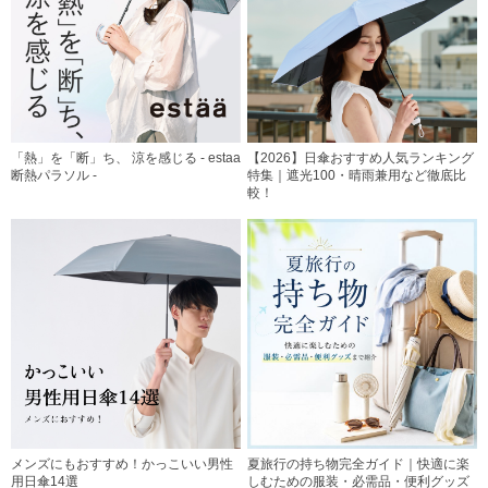
「熱」を「断」ち、 涼を感じる - estaa
【2026】日傘おすすめ人気ランキング
断熱パラソル -
特集｜遮光100・晴雨兼用など徹底比
較！
メンズにもおすすめ！かっこいい男性
夏旅行の持ち物完全ガイド｜快適に楽
用日傘14選
しむための服装・必需品・便利グッズ