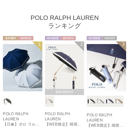
POLO RALPH LAUREN
ランキング
送料無料
WOMEN
WEB限定
WOMEN
WEB限定
UNISEX
1
2
3
SOLDOUT
POLO RALPH
POLO RALPH
POLO RALPH
LAUREN
LAUREN
LAUREN
【日傘】ポロ ラルフ ローレン(POLO RALPH LAUREN)エンブフリル 長傘 【公式ムーンバット】 遮光 遮熱 UV 晴雨兼用
【WEB限定】晴雨兼用折りたたみ日傘 ポロ ラルフ ローレン（POLO RALPH LAUREN）ポロ ベア ポニー
【WEB限定】晴雨兼用自動開閉日傘 ポロ ラルフ ローレン（POLO RALPH LAUREN）ベア 遮光100 UV100 ワンタッチ開閉