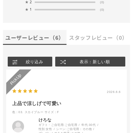
★
2
(0)
★
1
(0)
ユーザーレビュー
（6）
スタッフレビュー
（0）
絞り込み
表示：新しい順
2026.6.6
上品で涼しげで可愛い
色：03. スカイブルー
サイズ：F
けろな
ギフト・ご自宅用:
ご自宅用
年代:
30代
性別:
女性
シーン:
ご自宅用：その他