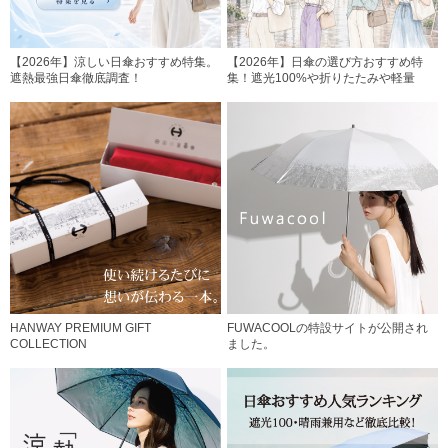
【2026年】涼しい日傘おすすめ特集。
【2026年】日傘の選び方おすすめ特
遮熱最強日傘徹底調査！
集！遮光100%や折りたたみや軽量
HANWAY PREMIUM GIFT
FUWACOOLの特設サイトが公開され
COLLECTION
ました。