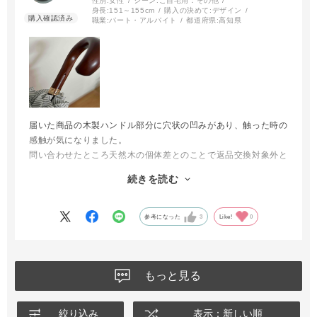
性別:
女性
シーン:
ご自宅用：その他
身長:
151～155cm
購入の決めて:
デザイン
職業:
パート・アルバイト
都道府県:
高知県
届いた商品の木製ハンドル部分に穴状の凹みがあり、触った時の
感触が気になりました。
問い合わせたところ天然木の個体差とのことで返品交換対象外と
の回答でした。
続きを読む
また、商品ページの案内に従って保護パックを外した後は使用済
み扱いとなるようなので、気になる方は開封前によく確認された
方がよいと思います。
参考になった
3
Like!
0
もっと見る
絞り込み
表示：新しい順