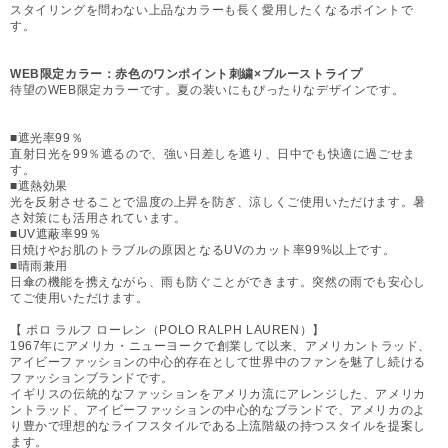
スタイリングを問わない上品なカラーも長く愛用したくなるポイントで
す。
WEB限定カラー：赤色のワンポイント刺繍×ブルーストライプ
待望のWEB限定カラーです。夏の装いにもぴったりなデザインです。
■遮光率99％
直射日光を99％遮るので、強い日差しを遮り、日中でも快適に過ごせま
す。
■遮熱効果
光を反射させることで温度の上昇を防ぎ、涼しくご使用いただけます。暑
さ対策にも活用されています。
■UV遮蔽率99％
日焼けやお肌のトラブルの原因となるUVのカット率99%以上です。
■晴雨兼用
日傘の機能を携えながら、雨も防ぐことができます。突然の雨でも安心し
てご使用いただけます。
【 ポロ ラルフ ローレン（POLO RALPH LAUREN）】
1967年にアメリカ・ニューヨークで創業して以来、アメリカントラッド、
アイビーファッションの中心的存在として世界中のファンを魅了し続ける
ファッションブランドです。
イギリスの伝統的なファッションをアメリカ流にアレンジした、アメリカ
ントラッド、アイビーファッションの中心的なブランドで、アメリカのよ
り豊かで理想的なライフスタイルである上流階級の持つスタイルを提案し
ます。