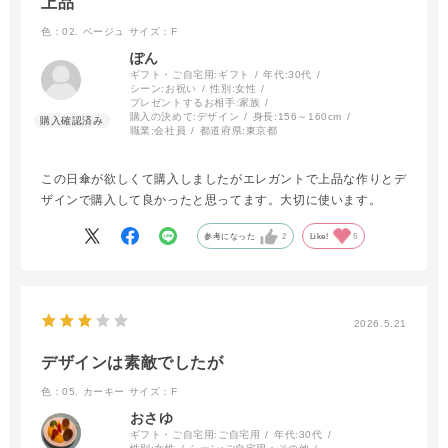
上品
色：02. ベージュ
サイズ：F
ぽん
ギフト・ご自宅用:
ギフト
年代:
30代
シーン:
お祝い
性別:
女性
プレゼントするお相手:
家族
購入の決めて:
デザイン
身長:
156～160cm
職業:
会社員
都道府県:
東京都
この日傘が欲しくて購入しましたがエレガントで上品な作りとデ
ザインで購入して良かったと思ってます。大切に使います。
参考になった
2
Like!
5
2026.5.21
デザインは素敵でしたが
色：05. カーキー
サイズ：F
おさゆ
ギフト・ご自宅用:
ご自宅用
年代:
30代