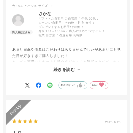
色：02. ベージュ
サイズ：F
さかな
ギフト・ご自宅用:
ご自宅用
年代:
20代
シーン:
ご自宅用：その他
性別:
女性
プレゼントするお相手:
その他
身長:
161～165cm
購入の決めて:
デザイン
職業:
自営業
都道府県:
長崎県
あまり日傘や雨具はこだわりはありませんでしたがあまりにも見
た目が好きすぎて購入しました！
とっても可愛いしなにより熱や光がちゃんと遮断されてて、ちゃ
んとした日傘は日焼け予防だけじゃなく暑さも対策できるんだと
続きを読む
感心しました。これから大切につかいます！
参考になった
5
Like!
6
2025.6.25