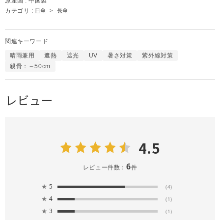
原産国 :
中国製
カテゴリ :
日傘
>
長傘
関連キーワード
晴雨兼用
遮熱
遮光
UV
暑さ対策
紫外線対策
親骨：～50cm
レビュー
4.5
6
レビュー件数：
件
★
5
(4)
★
4
(1)
★
3
(1)