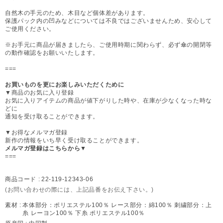
自然木の手元のため、木目など個体差があります。
保護パック内の凹みなどについては不良ではございませんため、安心して
ご使用ください。
※お手元に商品が届きましたら、ご使用時期に関わらず、必ず傘の開閉等
の動作確認をお願いいたします。
===
お買いものを更にお楽しみいただくために
▼商品のお気に入り登録
お気に入りアイテムの商品が値下がりした時や、在庫が少なくなった時な
どに
通知を受け取ることができます。
▼お得なメルマガ登録
新作の情報をいち早く受け取ることができます。
メルマガ登録はこちらから▼
===
商品コード :
22-119-12343-06
(お問い合わせの際には、上記品番をお伝え下さい。)
素材 :
本体部分：ポリエステル100％ レース部分：綿100％ 刺繍部分：上
糸 レーヨン100％ 下糸 ポリエステル100％