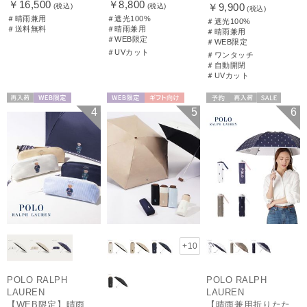
￥16,500
￥8,800
￥9,900
(税込)
(税込)
(税込)
＃晴雨兼用
＃遮光100%
＃遮光100%
＃送料無料
＃晴雨兼用
＃晴雨兼用
＃WEB限定
＃WEB限定
＃UVカット
＃ワンタッチ
＃自動開閉
＃UVカット
再入荷
WEB限定
WEB限定
ギフト向け
予約
再入荷
セール
4
5
6
WOMEN
UNISEX
送料無料
ギフト向け
WOMEN
+10
POLO RALPH
POLO RALPH
LAUREN
LAUREN
【WEB限定】晴雨兼用折りたたみ日傘 ポロ ラルフ ローレン（POLO RALPH LAUREN）ワンポイントベア 遮光100 UV100
【晴雨兼用折りたたみ日傘】ポロ ラルフ ローレン (POLO RALPH LAUREN) カラーベア 遮光 遮熱 UV 晴雨兼用