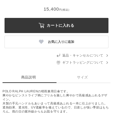
15,400
円(税込)
カートに入れる
お気に入りに追加
返品・キャンセルについて
ギフトラッピングについて
商品説明
サイズ
POLO RALPH LAURENの晴雨兼用日傘です。
爽やかなピンストライプ柄にフリルを施した爽やかで高級感あふれるデザ
イン。
木製の手元ハンドルもあいまって高級感あふれる一本に仕上がりました。
遮熱効果、遮光性、UV遮蔽率を備えているので、日差しが強い季節はもち
ろん、雨の日の紫外線からもお肌を守ります。