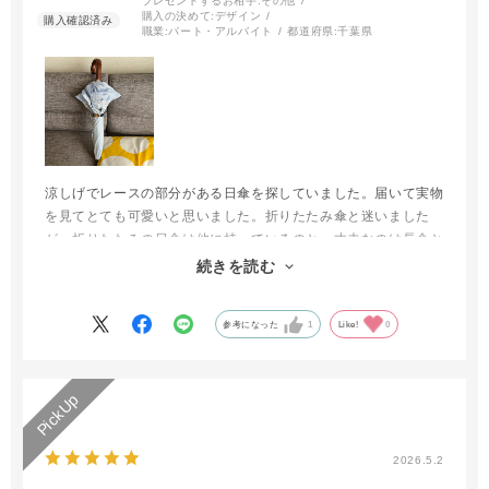
プレゼントするお相手:
その他
購入の決めて:
デザイン
職業:
パート・アルバイト
都道府県:
千葉県
涼しげでレースの部分がある日傘を探していました。届いて実物
を見てとても可愛いと思いました。折りたたみ傘と迷いました
が、折りたたみの日傘は他に持っているのと、丈夫なのは長傘と
知り、できる限り長く使いたいので長傘の日傘を選びました。
続きを読む
大切に使いたいと思います。
参考になった
1
Like!
0
2026.5.2