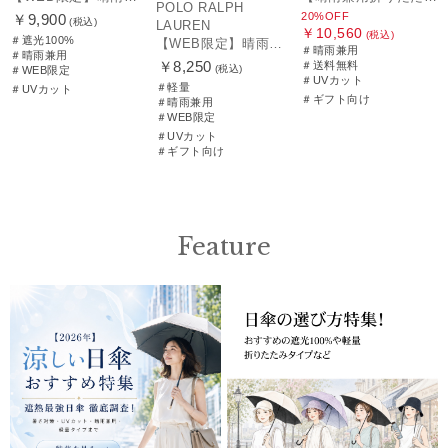
POLO RALPH
20%OFF
￥9,900
(税込)
LAUREN
￥10,560
(税込)
＃遮光100%
【WEB限定】晴雨兼用折りたたみ日傘 ポロ ラルフ ローレン ポロポニー刺繍 POLO BEAR 雨の日OK 遮光100% 遮熱 簡単開閉 UV100% 晴雨兼用
＃晴雨兼用
＃晴雨兼用
￥8,250
＃送料無料
(税込)
＃WEB限定
＃UVカット
＃軽量
＃UVカット
＃ギフト向け
＃晴雨兼用
＃WEB限定
＃UVカット
＃ギフト向け
Feature