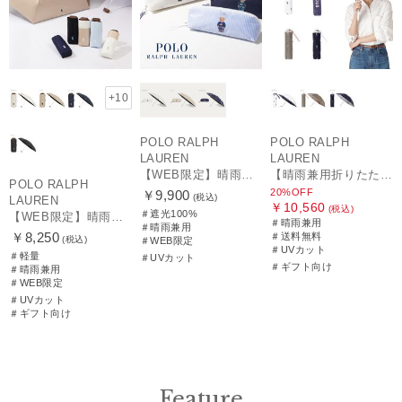
+10
POLO RALPH
POLO RALPH
LAUREN
LAUREN
【WEB限定】晴雨兼用折りたたみ日傘 ポロ ラルフ ローレン（POLO RALPH LAUREN）ワンポイントベア 遮光100 UV100
【晴雨兼用折りたたみ日傘】ポロ ラルフ ローレン (POLO RALPH LAUREN) カラーベア 遮光 遮熱 UV 晴雨兼用
POLO RALPH
20%OFF
￥9,900
(税込)
LAUREN
￥10,560
(税込)
＃遮光100%
【WEB限定】晴雨兼用折りたたみ日傘 ポロ ラルフ ローレン ポロポニー刺繍 POLO BEAR 雨の日OK 遮光100% 遮熱 簡単開閉 UV100% 晴雨兼用
＃晴雨兼用
＃晴雨兼用
￥8,250
＃送料無料
(税込)
＃WEB限定
＃UVカット
＃軽量
＃UVカット
＃ギフト向け
＃晴雨兼用
＃WEB限定
＃UVカット
＃ギフト向け
Feature