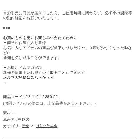
※お手元に商品が届きましたら、ご使用時期に関わらず、必ず傘の開閉等
の動作確認をお願いいたします。
===
お買いものを更にお楽しみいただくために
▼商品のお気に入り登録
お気に入りアイテムの商品が値下がりした時や、在庫が少なくなった時な
どに
通知を受け取ることができます。
▼お得なメルマガ登録
新作の情報をいち早く受け取ることができます。
メルマガ登録はこちらから▼
===
商品コード :
22-119-12286-52
(お問い合わせの際には、上記品番をお伝え下さい。)
素材 :
-
原産国 :
中国製
カテゴリ :
日傘
>
折りたたみ傘