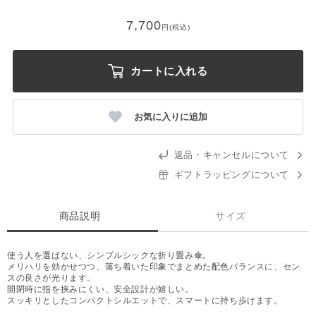
7,700
円(税込)
カートに入れる
お気に入りに追加
返品・キャンセルについて
ギフトラッピングについて
商品説明
サイズ
使う人を選ばない、シンプルシックな折り畳み傘。
メリハリを効かせつつ、落ち着いた印象でまとめた配色バランスに、セン
スの良さが光ります。
開閉時に指を挟みにくい、安全設計が嬉しい。
スッキリとしたコンパクトシルエットで、スマートに持ち歩けます。