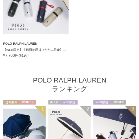
POLO RALPH LAUREN
【WEB限定】【晴雨兼用折りたたみ日傘】ポロ ラルフ ローレン (POLO RALPH LAUREN) 遮熱 UV 晴雨兼用
¥7,700円(税込)
POLO RALPH LAUREN
ランキング
送料無料
WOMEN
再入荷
WEB限定
WEB限定
UNISEX
1
2
3
WOMEN