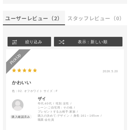
ユーザーレビュー
（2）
スタッフレビュー
（0）
絞り込み
表示：新しい順
2026.5.20
かわいい
色：02. オフホワイト
サイズ：F
ザイ
年代:
40代
性別:
女性
シーン:
ご自宅用：その他
プレゼントするお相手:
家族
購入の決めて:
デザイン
身長:
161～165cm
職業:
会社員