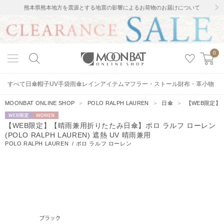
熊本県熊本地方を震源とする地震の影響によるお荷物のお届けについて
0
すべて
日傘
帽子
UV手袋
雨傘
レインアイテム
マフラー・ストール
財布・革小物
MOONBAT ONLINE SHOP
＞
POLO RALPH LAUREN
＞
日傘
＞
【WEB限定】【
WEB限定
WOMEN
【WEB限定】【晴雨兼用折りたたみ日傘】ポロ ラルフ ローレン
(POLO RALPH LAUREN) 遮熱 UV 晴雨兼用
POLO RALPH LAUREN
/
ポロ ラルフ ローレン
73