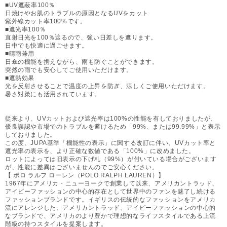
■UV遮蔽率100％
日焼けやお肌のトラブルの原因となるUVをカット
紫外線カット率100%です。
■遮光率100％
直射日光を100％遮るので、強い日差しを遮ります。
日中でも快適に過ごせます。
■晴雨兼用
日傘の機能を携えながら、雨も防ぐことができます。
突然の雨でも安心してご使用いただけます。
■遮熱効果
光を反射させることで温度の上昇を防ぎ、涼しくご使用いただけます。
暑さ対策にも活用されています。
従来より、UVカットおよび遮光率は100%の性能を有しておりましたが、
優良誤認や市場でのトラブルを避けるため「99%、または99.99%」と表示
しておりました。
この度、JUPA基準「機能性の表示」に関する改訂に伴い、UVカット率と
遮光率の表示を、より正確な数値である「100%」に改めました。
ロットによっては旧表示の下げ札（99%）が付いている場合がございます
が、性能に差異はございませんのでご安心ください。
【 ポロ ラルフ ローレン（POLO RALPH LAUREN）】
1967年にアメリカ・ニューヨークで創業して以来、アメリカントラッド、
アイビーファッションの中心的存在として世界中のファンを魅了し続ける
ファッションブランドです。イギリスの伝統的なファッションをアメリカ
流にアレンジした、アメリカントラッド、アイビーファッションの中心的
なブランドで、アメリカのより豊かで理想的なライフスタイルである上流
階級の持つスタイルを提案します。