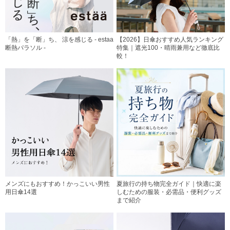
「熱」を「断」ち、 涼を感じる - estaa
【2026】日傘おすすめ人気ランキング
断熱パラソル -
特集｜遮光100・晴雨兼用など徹底比
較！
メンズにもおすすめ！かっこいい男性
夏旅行の持ち物完全ガイド｜快適に楽
用日傘14選
しむための服装・必需品・便利グッズ
まで紹介