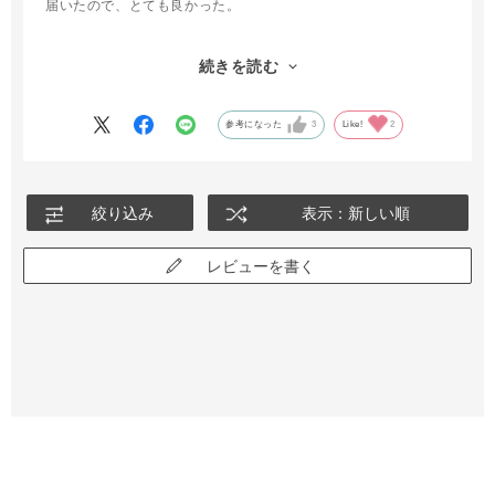
届いたので、とても良かった。
しっかりしてるし（でも軽い）、
続きを読む
涼しく感じる。折りたたむ時も少し整えれば、留められるので、
いいと思う。
総じて買ってよかったです。
参考になった
3
Like!
2
絞り込み
表示：新しい順
レビューを書く