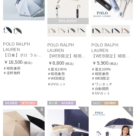
SOLDOUT
POLO RALPH
POLO RALPH
POLO RALPH
LAUREN
LAUREN
LAUREN
【日傘】ポロ ラルフ ローレン(POLO RALPH LAUREN)エンブフリル 長傘 【公式ムーンバット】 遮光 遮熱 UV 晴雨兼用
【WEB限定】晴雨兼用折りたたみ日傘 ポロ ラルフ ローレン（POLO RALPH LAUREN）ポロ ベア ポニー
【WEB限定】晴雨兼用自動開閉日傘 ポロ ラルフ ローレン（POLO RALPH LAUREN）ベア 遮光100 UV100 ワンタッチ開閉
￥16,500
￥8,800
￥9,900
(税込)
(税込)
(税込)
＃晴雨兼用
＃遮光100%
＃遮光100%
＃送料無料
＃晴雨兼用
＃晴雨兼用
＃WEB限定
＃WEB限定
＃UVカット
＃ワンタッチ
＃自動開閉
＃UVカット
WEB限定
ギフト向け
再入荷
WEB限定
セール
送料無料
4
5
6
UNISEX
WOMEN
ギフト向け
WOMEN