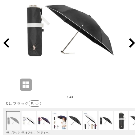
1
43
/
01. ブラック
F
: 〇
01. ブラック
02. オフホワイト
04. ディープブルー