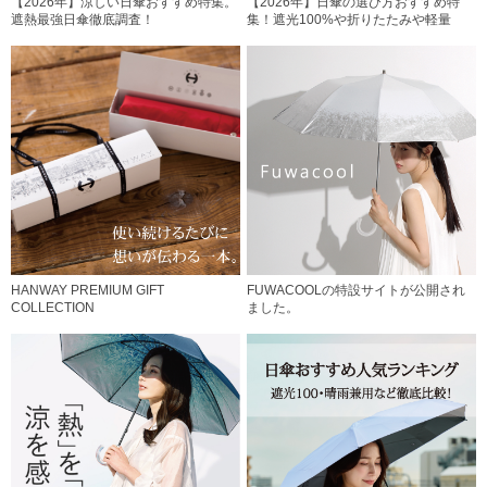
【2026年】涼しい日傘おすすめ特集。
【2026年】日傘の選び方おすすめ特
遮熱最強日傘徹底調査！
集！遮光100%や折りたたみや軽量
HANWAY PREMIUM GIFT
FUWACOOLの特設サイトが公開され
COLLECTION
ました。