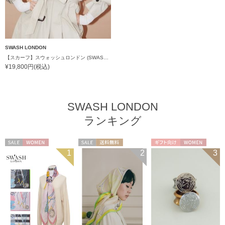
SWASH LONDON
【スカーフ】スウォッシュロンドン (SWASH LONDON) FOLDED SCARVES MADAME 88×88 シルク 日本製
¥19,800円(税込)
SWASH LONDON
ランキング
セール
WOMEN
セール
送料無料
ギフト向け
WOMEN
1
2
3
WOMEN