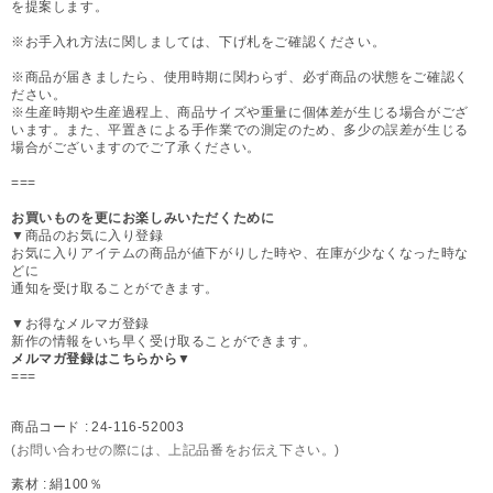
を提案します。
※お手入れ方法に関しましては、下げ札をご確認ください。
※商品が届きましたら、使用時期に関わらず、必ず商品の状態をご確認く
ださい。
※生産時期や生産過程上、商品サイズや重量に個体差が生じる場合がござ
います。また、平置きによる手作業での測定のため、多少の誤差が生じる
場合がございますのでご了承ください。
===
お買いものを更にお楽しみいただくために
▼商品のお気に入り登録
お気に入りアイテムの商品が値下がりした時や、在庫が少なくなった時な
どに
通知を受け取ることができます。
▼お得なメルマガ登録
新作の情報をいち早く受け取ることができます。
メルマガ登録はこちらから▼
===
商品コード :
24-116-52003
(お問い合わせの際には、上記品番をお伝え下さい。)
素材 :
絹100％