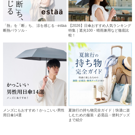
「熱」を「断」ち、 涼を感じる - estaa
【2026】日傘おすすめ人気ランキング
断熱パラソル -
特集｜遮光100・晴雨兼用など徹底比
較！
メンズにもおすすめ！かっこいい男性
夏旅行の持ち物完全ガイド｜快適に楽
用日傘14選
しむための服装・必需品・便利グッズ
まで紹介