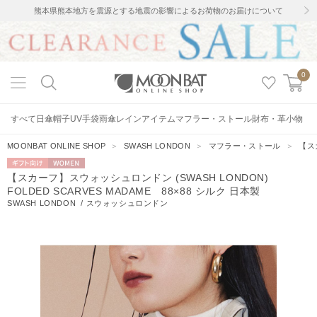
熊本県熊本地方を震源とする地震の影響によるお荷物のお届けについて
0
すべて
日傘
帽子
UV手袋
雨傘
レインアイテム
マフラー・ストール
財布・革小物
MOONBAT ONLINE SHOP
＞
SWASH LONDON
＞
マフラー・ストール
＞
【スカ
ギフト向
WOMEN
【スカーフ】スウォッシュロンドン (SWASH LONDON)
け
FOLDED SCARVES MADAME 88×88 シルク 日本製
SWASH LONDON
/
スウォッシュロンドン
4