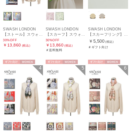
SWASH LONDON
SWASH LONDON
SWASH LONDON
【ストール】スウォッシュロンドン (SWASH LONDON) Oceanic Odyssey 115*115 コットンスクエア
【スカーフ】スウォッシュロンドン (SWASH LONDON) Picture Postcard 88cm×88cm シルクスカーフ 日本製
【スカーフリング】スウォッシュロンドン (SWASH LONDON)
30%OFF
30%OFF
￥5,500
(税込)
￥13,860
￥13,860
(税込)
(税込)
＃ギフト向け
＃送料無料
ギフト向け
WOMEN
ギフト向け
WOMEN
ギフト向け
WOMEN
4
5
6