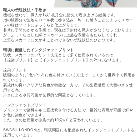
職人の伝統技法：手巻き
機械を使わず、職人が1枚1枚丹念に指先で巻き上げる縫製です。
指の腹部分で生地をロール状に巻き込み、均一に縫うことによってスカー
フの縁はソフトにふっくらと仕上がります。
非常に手間のかかる作業で、現在は手掛ける職人が少なくなっております
が、ふっくらとした縁はスカーフに上品な表情をもたらしてくれ、
上質なスカーフに欠かすことのできない伝統技法のひとつです。
環境に配慮したインクジェットプリント
現状、スカーフのプリント技法として多く使用されているのは
【捺染プリント】と【インクジェットプリント】の2つになります。
捺染プリント
版画のように1色ずつ布に色を付けていく方法で、古くから世界中で採用さ
れています。
裏抜けの良いクリアな発色が特徴な一方で、その生産過程で大量の水を使
用する為、
排水による水質汚染が世界的な問題となっています。
インクジェットプリント
プリンターで染料を布に直接吹き付ける方法で、複雑な表現が可能で鮮や
か色に染色ができます。
また、水の使用量が捺染の約10分の1と言われています。
SWASH LONDONは、環境問題にも配慮されたインクジェットプリントを
採用しています。