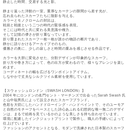
静止した時間、交差する光と影。
静まり返った洋館の一室。重厚なカーテンの隙間から差す光が、
忘れ去られたスカーフたちに陰影を与える。
カラーとモノクロームの対比は、
戦前と戦後という二つの時代の緊張感を表現。
そこには時代と共に変わる美意識や権力、
そして記憶の儚さが折り重なっています。
折り畳まれたスカーフ一枚一枚が誰かの物語の断片であり、
静かに語りかけるアーカイブそのもの。
優雅さの奥に、少しの寂しさと時間の重みを感じさせる作品です。
カラーを大胆に変化させた、分割デザインが印象的なスカーフ。
折り方や巻き方によって、色の出方が変わるので、様々なアレンジを楽し
めます。
コーディネートの幅を広げるワンポイントアイテム。
しなやかで丈夫なシルクツイル素材を使用しています。
【スウォッシュロンドン（SWASH LONDON）】
2004 年にロンドンの名門セント・マーチンズで出会ったSarah Swash 氏
と山中聡男氏によって設立されたスカーフブランド。
色彩を大切にしたハンドドローイング・ハンドペイントで、そのユーモア
と自然のモチーフをベースとした詩心あふれる幻想的な唯一無二のデザイ
ンは、まるで絵画を見ているかのような美しさを持ち合わせています。
環境に配慮したインクジェットプリントで製作し、職人の手縫いによって
仕上げています。
ファッションのアクセントとなる、モダンで洗練された日本製のスカーフ