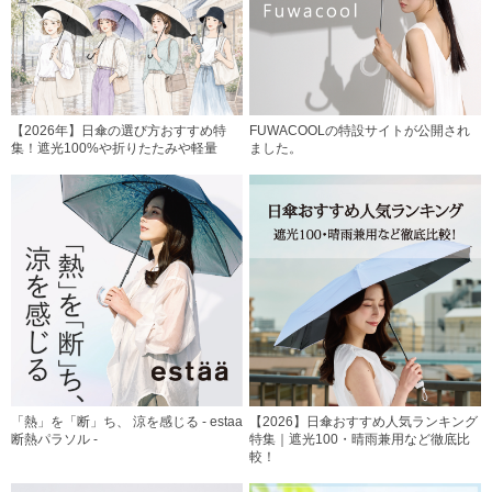
【2026年】日傘の選び方おすすめ特
FUWACOOLの特設サイトが公開され
集！遮光100%や折りたたみや軽量
ました。
「熱」を「断」ち、 涼を感じる - estaa
【2026】日傘おすすめ人気ランキング
断熱パラソル -
特集｜遮光100・晴雨兼用など徹底比
較！