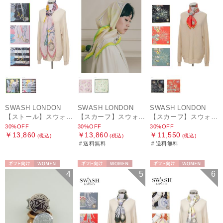
SWASH LONDON
SWASH LONDON
SWASH LONDON
【ストール】スウォッシュロンドン (SWASH LONDON) Oceanic Odyssey 115*115 コットンスクエア
【スカーフ】スウォッシュロンドン (SWASH LONDON) Picture Postcard 88cm×88cm シルクスカーフ 日本製
【スカーフ】スウォッシュロンドン (SWASH LONDON) Ferris Festivity 68cm×68cm シルクスカーフ 日本製
30%OFF
30%OFF
30%OFF
￥13,860
￥13,860
￥11,550
(税込)
(税込)
(税込)
＃送料無料
＃送料無料
ギフト向け
WOMEN
ギフト向け
WOMEN
ギフト向け
WOMEN
4
5
6