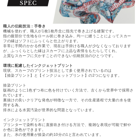
職人の伝統技法：手巻き
機械を使わず、職人が1枚1枚丹念に指先で巻き上げる縫製です。
指の腹部分で生地をロール状に巻き込み、均一に縫うことによってスカー
フの縁はソフトにふっくらと仕上がります。
非常に手間のかかる作業で、現在は手掛ける職人が少なくなっております
が、ふっくらとした縁はスカーフに上品な表情をもたらしてくれ、
上質なスカーフに欠かすことのできない伝統技法のひとつです。
環境に配慮したインクジェットプリント
現状、スカーフのプリント技法として多く使用されているのは
【捺染プリント】と【インクジェットプリント】の2つになります。
捺染プリント
版画のように1色ずつ布に色を付けていく方法で、古くから世界中で採用さ
れています。
裏抜けの良いクリアな発色が特徴な一方で、その生産過程で大量の水を使
用する為、
排水による水質汚染が世界的な問題となっています。
インクジェットプリント
プリンターで染料を布に直接吹き付ける方法で、複雑な表現が可能で鮮や
か色に染色ができます。
また、水の使用量が捺染の約10分の1と言われています。