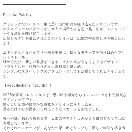
Pictorial Paisley
クラシックなペイズリー柄に思い出の断片を織り込んだデザインです。
テクスチャーやパターンが、過去の場所や人を思い起こさせ、ノスタルジ
ックな感覚を呼び起こします。
伝統とモダンを融合させたこのデザインは、記憶の中の美しさを映し出し
ます。
エキゾチックなペイズリー柄を主役に、様々なモチーフを散りばめたプリ
ントストール。
眺めるたびに新しい発見ができる、大人の遊び心をくすぐるデザイン。
サラリとした、肌当たりの良い素材感も魅力的。
シンプルなスタイリングのアクセントとしても活躍してくれるアイテムで
す。
【Recollections（思い出）】
2025年春夏コレクションは、思い出や感覚からインスパイアされた特別な
ラインナップです。
懐かしい記憶や鮮やかな感覚をデザインに落とし込み、
見るだけで心が揺さぶられるようなスカーフを揃えました。
香りや味、触れる感覚まで、日常の中でふとよみがえる瞬間をカラフルに
表現しています。
それぞれのスカーフが、あなたの思い出とリンクし、新しい物語を紡ぎ出