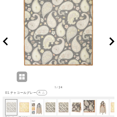
1
24
/
01.チャコールグレー
F
: △