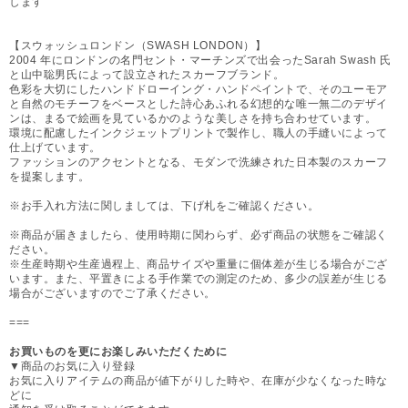
します
【スウォッシュロンドン（SWASH LONDON）】
2004 年にロンドンの名門セント・マーチンズで出会ったSarah Swash 氏
と山中聡男氏によって設立されたスカーフブランド。
色彩を大切にしたハンドドローイング・ハンドペイントで、そのユーモア
と自然のモチーフをベースとした詩心あふれる幻想的な唯一無二のデザイ
ンは、まるで絵画を見ているかのような美しさを持ち合わせています。
環境に配慮したインクジェットプリントで製作し、職人の手縫いによって
仕上げています。
ファッションのアクセントとなる、モダンで洗練された日本製のスカーフ
を提案します。
※お手入れ方法に関しましては、下げ札をご確認ください。
※商品が届きましたら、使用時期に関わらず、必ず商品の状態をご確認く
ださい。
※生産時期や生産過程上、商品サイズや重量に個体差が生じる場合がござ
います。また、平置きによる手作業での測定のため、多少の誤差が生じる
場合がございますのでご了承ください。
===
お買いものを更にお楽しみいただくために
▼商品のお気に入り登録
お気に入りアイテムの商品が値下がりした時や、在庫が少なくなった時な
どに