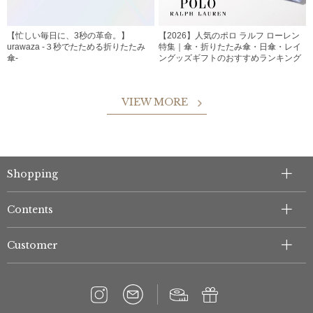
【忙しい毎日に、3秒の革命。】
【2026】人気のポロ ラルフ ローレン
urawaza -３秒でたためる折りたたみ
特集｜傘・折りたたみ傘・日傘・レイ
傘-
ングッズギフトのおすすめランキング
VIEW MORE
Shopping
Contents
Customer