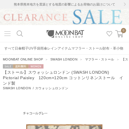
熊本県熊本地方を震源とする地震の影響によるお荷物のお届けについて
0
すべて
日傘
帽子
UV手袋
雨傘
レインアイテム
マフラー・ストール
財布・革小物
MOONBAT ONLINE SHOP
＞
SWASH LONDON
＞
マフラー・ストール
＞
【スト
セー
送料無料
WOMEN
【ストール】スウォッシュロンドン (SWASH LONDON)
ル
Pictorial Paisley 120cm×120cm コットンリネンストール イ
ンド製
SWASH LONDON
/
スウォッシュロンドン
11