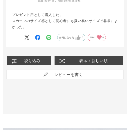
職業:
会社員
都道府県:
東京都
プレゼント用として購入した。
スカーフのサイズ感として初心者にも扱い易いサイズで非常によ
かった。
参考になった
0
Like!
0
絞り込み
表示：新しい順
レビューを書く