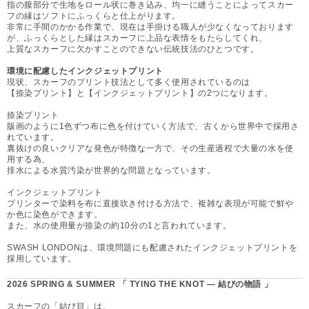
指の腹部分で生地をロール状に巻き込み、均一に縫うことによってスカー
フの縁はソフトにふっくらと仕上がります。
非常に手間のかかる作業で、現在は手掛ける職人が少なくなっております
が、ふっくらとした縁はスカーフに上品な表情をもたらしてくれ、
上質なスカーフに欠かすことのできない伝統技法のひとつです。
環境に配慮したインクジェットプリント
現状、スカーフのプリント技法として多く使用されているのは
【捺染プリント】と【インクジェットプリント】の2つになります。
捺染プリント
版画のように1色ずつ布に色を付けていく方法で、古くから世界中で採用さ
れています。
裏抜けの良いクリアな発色が特徴な一方で、その生産過程で大量の水を使
用する為、
排水による水質汚染が世界的な問題となっています。
インクジェットプリント
プリンターで染料を布に直接吹き付ける方法で、複雑な表現が可能で鮮や
か色に染色ができます。
また、水の使用量が捺染の約10分の1と言われています。
SWASH LONDONは、環境問題にも配慮されたインクジェットプリントを
採用しています。
2026 SPRING & SUMMER 「 TYING THE KNOT — 結びの物語 」
スカーフの「結び目」は、