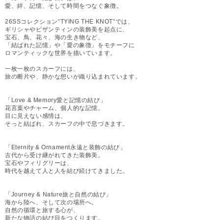
愛、絆、記憶、そして時間をつなぐ象徴。
26SSコレクション“TYING THE KNOT”では、
ギリシャやビザンティンの装飾美を起点に、
宝石、鳥、花々、海の生き物など、
「結ばれた記憶」や「愛の象徴」をモチーフに
ロマンティックな世界を描いています。
一枚一枚のスカーフには、
旅の断片や、静かな想いが織り込まれています。
「Love & Memory愛と記憶の結び」
花言葉やチャーム、個人的な記憶。
目に見えない感情は、
そっと結ばれ、スカーフの中で息づきます。
「Eternity & Ornament永遠と装飾の結び」
古代から受け継がれてきた装飾美。
宝石やフィリグリーは、
時代を越えて人と人を結び続けてきました。
「Journey & Nature旅と自然の結び」
海から陸へ、そして次の場所へ。
自然の循環と旅する心が、
新たな物語の結び目をつくります。