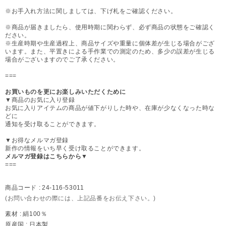
※お手入れ方法に関しましては、下げ札をご確認ください。
※商品が届きましたら、使用時期に関わらず、必ず商品の状態をご確認く
ださい。
※生産時期や生産過程上、商品サイズや重量に個体差が生じる場合がござ
います。また、平置きによる手作業での測定のため、多少の誤差が生じる
場合がございますのでご了承ください。
===
お買いものを更にお楽しみいただくために
▼商品のお気に入り登録
お気に入りアイテムの商品が値下がりした時や、在庫が少なくなった時な
どに
通知を受け取ることができます。
▼お得なメルマガ登録
新作の情報をいち早く受け取ることができます。
メルマガ登録はこちらから▼
===
商品コード :
24-116-53011
(お問い合わせの際には、上記品番をお伝え下さい。)
素材 :
絹100％
原産国 :
日本製