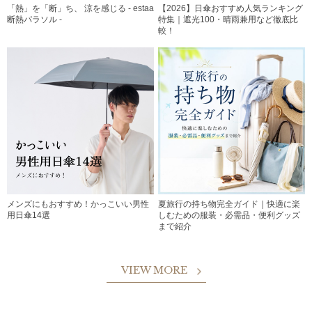
「熱」を「断」ち、 涼を感じる - estaa
【2026】日傘おすすめ人気ランキング
断熱パラソル -
特集｜遮光100・晴雨兼用など徹底比
較！
メンズにもおすすめ！かっこいい男性
夏旅行の持ち物完全ガイド｜快適に楽
用日傘14選
しむための服装・必需品・便利グッズ
まで紹介
VIEW MORE