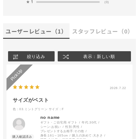
★
1
(0)
ユーザーレビュー
（1）
スタッフレビュー
（0）
絞り込み
表示：新しい順
2026.7.22
サイズがベスト
色：03.ミントグリーン
サイズ：F
no name
ギフト・ご自宅用:
ギフト
年代:
30代
シーン:
お祝い
性別:
男性
プレゼントするお相手:
その他
身長:
161～165cm
購入の決めて:
大きさ