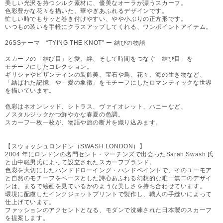
美しい光沢を持つシルク素材に、優美なオーラが漂うスカーフ。
色彩豊かな花々を描いた、華やぎあふれるデザインです。
忙しい時でもサッと巻き付けやすい、やや小ぶりの正方形です。
いつもの装いを手軽にクラスアップしてくれる、ワンポイントアイテム。
26SSテーマ “TYING THE KNOT” ー 結びの物語
スカーフの「結び目」と愛、絆、そして時間をつなぐ「結び目」を
モチーフにしたコレクション。
ギリシャやビザンティンの装飾美、宝石や鳥、花々、海の生き物など、
「結ばれた記憶」や「愛の象徴」をモチーフにしたロマンティックな世界
を描いています。
色彩はネオンレッド、シトラス、ヴァイオレット、ハニーなど、
ノスタルジックかつ鮮やかな春夏の色調。
スカーフ一枚一枚が、物語や旅の断片を織り込みます。
【スウォッシュロンドン（SWASH LONDON）】
2004 年にロンドンの名門セント・マーチンズで出会ったSarah Swash 氏
と山中聡男氏によって設立されたスカーフブランド。
色彩を大切にしたハンドドローイング・ハンドペイントで、そのユーモア
と自然のモチーフをベースとした詩心あふれる幻想的な唯一無二のデザイ
ンは、まるで絵画を見ているかのような美しさを持ち合わせています。
環境に配慮したインクジェットプリントで製作し、職人の手縫いによって
仕上げています。
ファッションのアクセントとなる、モダンで洗練された日本製のスカーフ
を提案します。