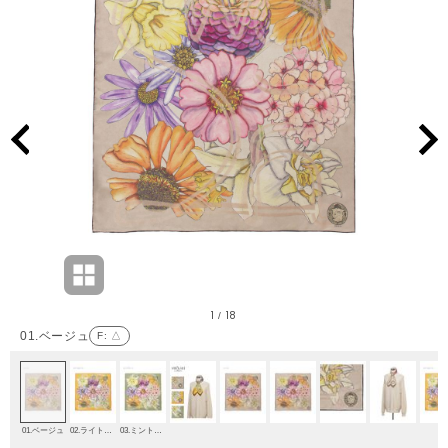
1
18
/
01.ベージュ
F
: △
01.ベージュ
02.ライトオレンジ
03.ミントグリーン