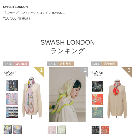
SWASH LONDON
【スカーフ】スウォッシュロンドン (SWASH LONDON) Showboat Flora “リーディングフラワー” 68*68 シルク 日本製
¥16,500円(税込)
SWASH LONDON
ランキング
セール
WOMEN
セール
送料無料
セール
送料無料
1
2
3
WOMEN
WOMEN