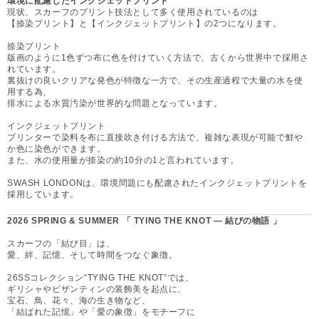
環境に配慮したインクジェットプリント
現状、スカーフのプリント技法として多く使用されているのは
【捺染プリント】と【インクジェットプリント】の2つになります。
捺染プリント
版画のように1色ずつ布に色を付けていく方法で、古くから世界中で採用さ
れています。
裏抜けの良いクリアな発色が特徴な一方で、その生産過程で大量の水を使
用する為、
排水による水質汚染が世界的な問題となっています。
インクジェットプリント
プリンターで染料を布に直接吹き付ける方法で、複雑な表現が可能で鮮や
か色に染色ができます。
また、水の使用量が捺染の約10分の1と言われています。
SWASH LONDONは、環境問題にも配慮されたインクジェットプリントを
採用しています。
2026 SPRING & SUMMER 「 TYING THE KNOT — 結びの物語 」
スカーフの「結び目」は、
愛、絆、記憶、そして時間をつなぐ象徴。
26SSコレクション“TYING THE KNOT”では、
ギリシャやビザンティンの装飾美を起点に、
宝石、鳥、花々、海の生き物など、
「結ばれた記憶」や「愛の象徴」をモチーフに