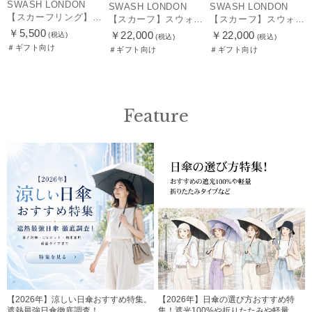
SWASH LONDON
SWASH LONDON
SWASH LONDON
【スカーフリング】スウォッシュロンドン (SWASH LONDON)
【スカーフ】スウォッシュロンドン (SWASH LONDON) Travelling Troupe 88×88 シルク 日本製
【スカーフ】スウォッシュロンドン (SWASH LONDON) Showtime 88×88 シルク 日本製
￥5,500
￥22,000
￥22,000
(税込)
(税込)
(税込)
＃ギフト向け
＃ギフト向け
＃ギフト向け
Feature
【2026年】涼しい日傘おすすめ特集。
【2026年】日傘の選び方おすすめ特
遮熱最強日傘徹底調査！
集！遮光100%や折りたたみや軽量