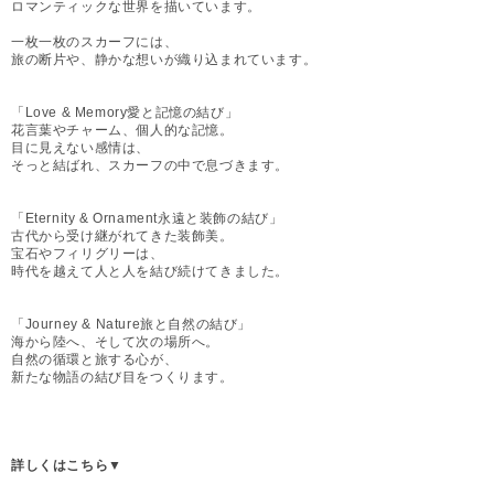
ロマンティックな世界を描いています。
一枚一枚のスカーフには、
旅の断片や、静かな想いが織り込まれています。
「Love & Memory愛と記憶の結び」
花言葉やチャーム、個人的な記憶。
目に見えない感情は、
そっと結ばれ、スカーフの中で息づきます。
「Eternity & Ornament永遠と装飾の結び」
古代から受け継がれてきた装飾美。
宝石やフィリグリーは、
時代を越えて人と人を結び続けてきました。
「Journey & Nature旅と自然の結び」
海から陸へ、そして次の場所へ。
自然の循環と旅する心が、
新たな物語の結び目をつくります。
詳しくはこちら▼