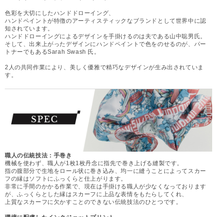
色彩を大切にしたハンドドローイング、
ハンドペイントが特徴のアーティスティックなブランドとして世界中に認
知されています。
ハンドドローイングによるデザインを手掛けるのは夫である山中聡男氏。
そして、出来上がったデザインにハンドペイントで色をのせるのが、パー
トナーでもあるSarah Swash 氏。
2人の共同作業により、美しく優雅で精巧なデザインが生み出されていま
す。
職人の伝統技法：手巻き
機械を使わず、職人が1枚1枚丹念に指先で巻き上げる縫製です。
指の腹部分で生地をロール状に巻き込み、均一に縫うことによってスカー
フの縁はソフトにふっくらと仕上がります。
非常に手間のかかる作業で、現在は手掛ける職人が少なくなっております
が、ふっくらとした縁はスカーフに上品な表情をもたらしてくれ、
上質なスカーフに欠かすことのできない伝統技法のひとつです。