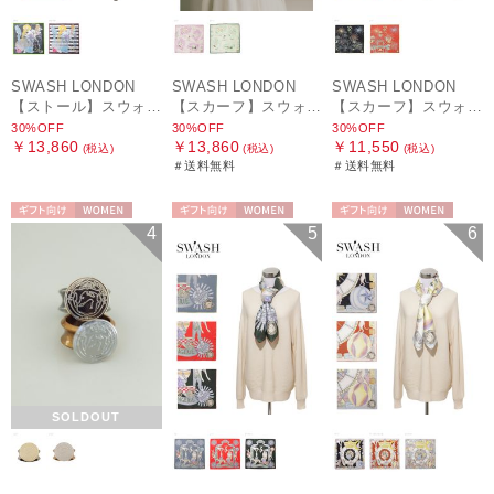
SWASH LONDON
SWASH LONDON
SWASH LONDON
【ストール】スウォッシュロンドン (SWASH LONDON) Oceanic Odyssey 115*115 コットンスクエア
【スカーフ】スウォッシュロンドン (SWASH LONDON) Picture Postcard 88cm×88cm シルクスカーフ 日本製
【スカーフ】スウォッシュロンドン (SWASH LONDON) Ferris Festivity 68cm×68cm シルクスカーフ 日本製
30%OFF
30%OFF
30%OFF
￥13,860
￥13,860
￥11,550
(税込)
(税込)
(税込)
＃送料無料
＃送料無料
ギフト向け
WOMEN
ギフト向け
WOMEN
ギフト向け
WOMEN
4
5
6
SOLDOUT