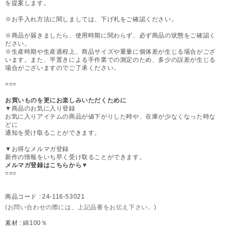
を提案します。
※お手入れ方法に関しましては、下げ札をご確認ください。
※商品が届きましたら、使用時期に関わらず、必ず商品の状態をご確認く
ださい。
※生産時期や生産過程上、商品サイズや重量に個体差が生じる場合がござ
います。また、平置きによる手作業での測定のため、多少の誤差が生じる
場合がございますのでご了承ください。
===
お買いものを更にお楽しみいただくために
▼商品のお気に入り登録
お気に入りアイテムの商品が値下がりした時や、在庫が少なくなった時な
どに
通知を受け取ることができます。
▼お得なメルマガ登録
新作の情報をいち早く受け取ることができます。
メルマガ登録はこちらから▼
===
商品コード :
24-116-53021
(お問い合わせの際には、上記品番をお伝え下さい。)
素材 :
綿100％