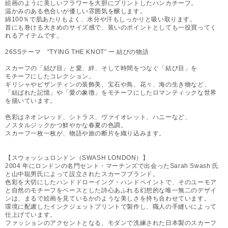
絵画のように美しいフラワーを大胆にプリントしたハンカチーフ。
温かみのある色合いが優しい雰囲気を醸します。
綿100％で肌あたりもよく、水分や汗もしっかりと吸い取ります。
首にも巻ける大きめのサイズ感で、装いのポイントとしても一役買ってく
れるアイテムです。
26SSテーマ “TYING THE KNOT” ー 結びの物語
スカーフの「結び目」と愛、絆、そして時間をつなぐ「結び目」を
モチーフにしたコレクション。
ギリシャやビザンティンの装飾美、宝石や鳥、花々、海の生き物など、
「結ばれた記憶」や「愛の象徴」をモチーフにしたロマンティックな世界
を描いています。
色彩はネオンレッド、シトラス、ヴァイオレット、ハニーなど、
ノスタルジックかつ鮮やかな春夏の色調。
スカーフ一枚一枚が、物語や旅の断片を織り込みます。
【スウォッシュロンドン（SWASH LONDON）】
2004 年にロンドンの名門セント・マーチンズで出会ったSarah Swash 氏
と山中聡男氏によって設立されたスカーフブランド。
色彩を大切にしたハンドドローイング・ハンドペイントで、そのユーモア
と自然のモチーフをベースとした詩心あふれる幻想的な唯一無二のデザイ
ンは、まるで絵画を見ているかのような美しさを持ち合わせています。
環境に配慮したインクジェットプリントで製作し、職人の手縫いによって
仕上げています。
ファッションのアクセントとなる、モダンで洗練された日本製のスカーフ