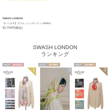
SWASH LONDON
【ハンカチ】スウォッシュロンドン (SWASH LONDON) Showboat Flora “リーディングフラワー” 52*52 日本製
¥2,750円(税込)
SWASH LONDON
ランキング
セール
WOMEN
セール
送料無料
セール
送料無料
1
2
3
WOMEN
WOMEN