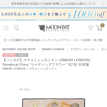
熊本県熊本地方を震源とする地震の影響によるお荷物のお届けについて
0
すべて
日傘
帽子
UV手袋
雨傘
レインアイテム
マフラー・ストール
財布・革小物
MOONBAT ONLINE SHOP
＞
SWASH LONDON
＞
マフラー・ストール
＞
【ハン
ギフト向
UNISEX
【ハンカチ】スウォッシュロンドン (SWASH LONDON)
け
Showboat Flora “リーディングフラワー” 52*52 日本製
SWASH LONDON
/
スウォッシュロンドン
7