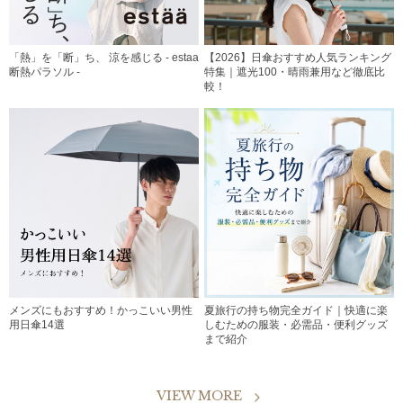
「熱」を「断」ち、 涼を感じる - estaa
【2026】日傘おすすめ人気ランキング
断熱パラソル -
特集｜遮光100・晴雨兼用など徹底比
較！
メンズにもおすすめ！かっこいい男性
夏旅行の持ち物完全ガイド｜快適に楽
用日傘14選
しむための服装・必需品・便利グッズ
まで紹介
VIEW MORE