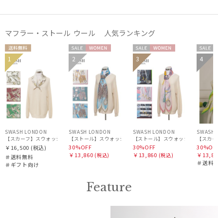
価格・割引率
マフラー・ストール ウール 人気ランキング
在庫表示
送料無
セー
WOME
セー
WOME
セー
1
2
3
4
ギフト
WOM
料
ル
N
ル
N
ル
WOME
向け
N
N
販売状況
入荷状況
SWASH LONDON
SWASH LONDON
SWASH LONDON
SWASH 
【スカーフ】スウォッシュロンドン (SWASH LONDON) Canopy シルクスカーフ 68cm×6
【ストール】スウォッシュロンドン (SWASH LONDON) Filigree 
【ストール】スウォッシュロンドン (SWASH
30%OFF
30%OFF
30%OF
￥16,500
(税込)
￥13,860
￥13,860
￥13,86
(税込)
(税込)
＃送料無料
＃送料
＃ギフト向け
Feature