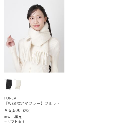
レディース
メンズ
キッズ
定
向け
N
価格の高い
順
カテゴリー
価格の低い
順
ブランド
人気順
傘機能
売上点数順
お気に入り
マフラー・ストール・スカーフ
順
帽子
FURLA
【WEB限定マフラー】フルラ（FURLA）ボリュームマフラー
￥6,600
(税込)
その他
＃WEB限定
＃ギフト向け
カラー