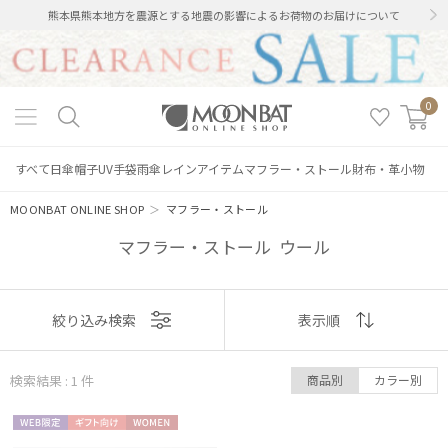
熊本県熊本地方を震源とする地震の影響によるお荷物のお届けについて
0
すべて
日傘
帽子
UV手袋
雨傘
レインアイテム
マフラー・ストール
財布・革小物
MOONBAT ONLINE SHOP
＞
マフラー・ストール
マフラー・ストール ウール
表示
絞り込み検索
表示順
絞り込み
順
検索結果 : 1
件
商品別
カラー別
おすすめ
WEB限
ギフト
WOME
新着